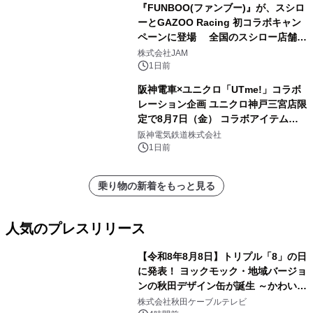
『FUNBOO(ファンブー)』が、スシロ
ーとGAZOO Racing 初コラボキャン
ペーンに登場 全国のスシロー店舗で
GR 4車種の FUNBOO(ミニカー)付き
株式会社JAM
メニューが展開されます
1日前
阪神電車×ユニクロ「UTme!」コラボ
レーション企画 ユニクロ神戸三宮店限
定で8月7日（金） コラボアイテムが
発売決定！
阪神電気鉄道株式会社
1日前
乗り物の新着をもっと見る
人気のプレスリリース
【令和8年8月8日】トリプル「8」の日
に発表！ ヨックモック・地域バージョ
ンの秋田デザイン缶が誕生 ～かわいい
1
秋田犬の子犬と秋田の四季と名所を巡
株式会社秋田ケーブルテレビ