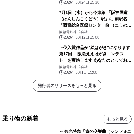
環境に配慮した 休憩所にリニューアル
2026年6月24日 15:30
します
7月1日（水）から今津線 「阪神国道
（はんしんこくどう）駅」に 副駅名
「西宮総合医療センター前 （にしのみ
やそうごういりょうせんたーまえ）」
阪急電鉄株式会社
を 設定します
2026年6月12日 15:00
上位入賞作品が“絵はがき”になります
第17回 「阪急ええはがきコンテス
ト」を実施します あなたのとっておき
の場所や風景を募集！
阪急電鉄株式会社
2026年6月1日 15:00
発行者のリリースをもっと見る
乗り物の新着
もっと見る
～ 観光特急「青の交響曲（シンフォニ