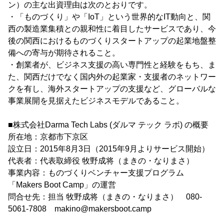
ン）の主な出資理由は次のとおりです。
・「ものづくり」や「IoT」という世界的なIT動向と、関
西の製造業集積との親和性に着目したサービスであり、今
後の関西におけるものづくりスタートアップの起業地盤整
備への寄与が期待されること。
・創業者が、ビジネス支援の高い専門性と経験をもち、ま
た、関西だけでなく国内外の起業家・支援者のネットワー
クを有し、海外スタートアップの支援など、グローバルな
事業展開を見据えたビジネスモデルであること。
■株式会社Darma Tech Labs (ダルマ テック ラボ) の概要
所在地：京都市下京区
設立日：2015年8月3日（2015年9月よりサービス開始）
代表者：代表取締役 牧野成将（まきの・なりまさ）
事業内容：ものづくりベンチャー支援プログラム
「Makers Boot Camp」の運営
問合せ先：担当 牧野成将（まきの・なりまさ） 080-
5061-7808 makino@makersboot.camp