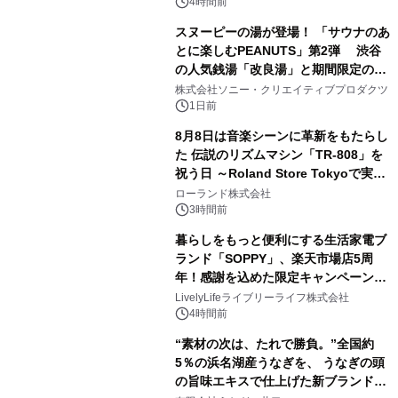
るパッケージ～ 9月1日(火)秋田県内で
4時間前
販売開始
スヌーピーの湯が登場！ 「サウナのあ
とに楽しむPEANUTS」第2弾 渋谷
の人気銭湯「改良湯」と期間限定のコ
2
ラボレーション サウナイキタイコラ
株式会社ソニー・クリエイティブプロダクツ
ボグッズも発売決定！
1日前
8月8日は音楽シーンに革新をもたらし
た 伝説のリズムマシン「TR-808」を
祝う日 ～Roland Store Tokyoで実機
3
を展示しての 記念キャンペーンを開
ローランド株式会社
催 英国ラジオ「NTS」の 特別プログ
3時間前
ラムや、「TR-808」を愛する伝説的
暮らしをもっと便利にする生活家電ブ
アーティストを フィーチャーしたアニ
ランド「SOPPY」、楽天市場店5周
メーションを公開～
年！感謝を込めた限定キャンペーンを
4
8月10日より開催
LivelyLifeライブリーライフ株式会社
4時間前
“素材の次は、たれで勝負。”全国約
5％の浜名湖産うなぎを、 うなぎの頭
の旨味エキスで仕上げた新ブランド
5