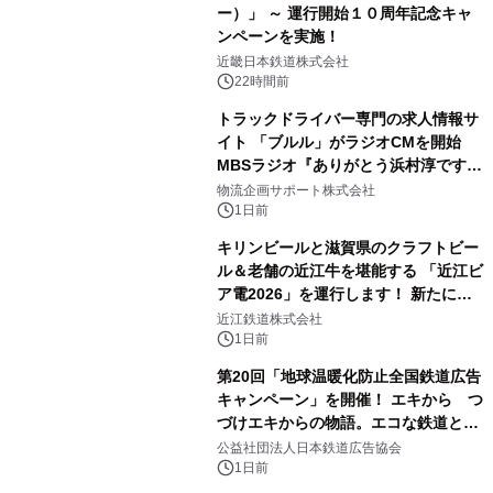
ー）」 ～ 運行開始１０周年記念キャ
ンペーンを実施！
近畿日本鉄道株式会社
22時間前
トラックドライバー専門の求人情報サ
イト 「ブルル」がラジオCMを開始
MBSラジオ『ありがとう浜村淳です』
にて8月1日(土)より
物流企画サポート株式会社
1日前
キリンビールと滋賀県のクラフトビー
ル＆老舗の近江牛を堪能する 「近江ビ
ア電2026」を運行します！ 新たに
「長濱浪漫ビール」が参加！キリン一
近江鉄道株式会社
番搾り飲み放題が復活！
1日前
第20回「地球温暖化防止全国鉄道広告
キャンペーン」を開催！ エキから つ
づけエキからの物語。エコな鉄道とと
もに。
公益社団法人日本鉄道広告協会
1日前