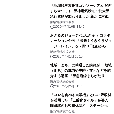
「地域脱炭素推進コンソーシアム 関西
まちWe'll」に 阪神電気鉄道・北大阪
急行電鉄が加わりました 新たに京都
市・守口市・芦屋市との連携協定を締
阪急電鉄株式会社
結
2026年7月16日 14:45
おさるのジョージ×はんきゅう コラボ
レーション企画 「出発！うきうきジョ
ージトレイン」を 7月31日(金)からス
タートします！
阪急電鉄株式会社
2026年7月1日 15:15
地域（まち）に精通した講師が、 地域
（まち）の魅力や史跡・文化などを紹
介する講座 「阪急沿線まちがたり ～
きっと出会える、 このまちの魅力～」
阪急電鉄株式会社
を開催します
2026年6月24日 15:45
「CO2を食べる自販機」とCO2吸収材
を活用した 「二酸化タイル」を導入！
園田駅のお客様休憩所「ステーション
＋（プラス）」を アサヒ飲料と連携し
阪急電鉄株式会社