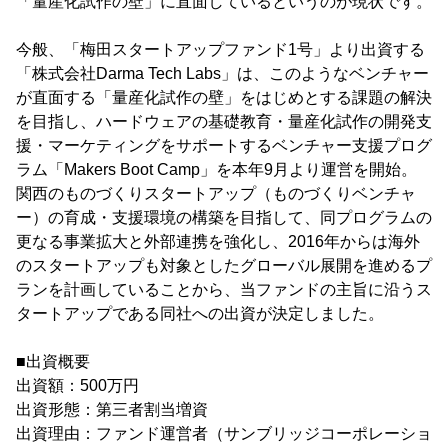
「量産化試作の壁」に直面しているというのが現状です。
今般、「梅田スタートアップファンド1号」より出資する
「株式会社Darma Tech Labs」は、このようなベンチャー
が直面する「量産化試作の壁」をはじめとする課題の解決
を目指し、ハードウェアの基礎教育・量産化試作の開発支
援・マーケティングをサポートするベンチャー支援プログ
ラム「Makers Boot Camp」を本年9月より運営を開始。
関西のものづくりスタートアップ（ものづくりベンチャ
ー）の育成・支援環境の構築を目指して、同プログラムの
更なる事業拡大と外部連携を強化し、2016年からは海外
のスタートアップも対象としたグローバル展開を進めるプ
ランを計画していることから、当ファンドの主旨に沿うス
タートアップである同社への出資が決定しました。
■出資概要
出資額：500万円
出資形態：第三者割当増資
出資理由：ファンド運営者（サンブリッジコーポレーショ