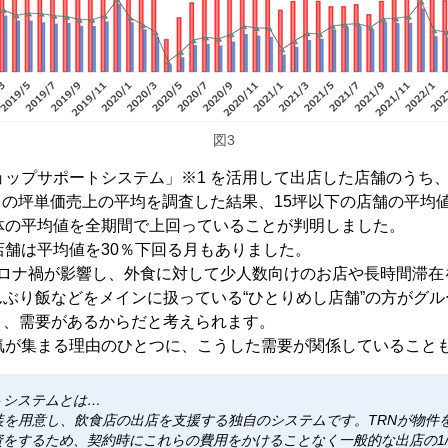
図3
ョップサポートシステム」※1 を活用して出店した店舗のうち、5
年3月の坪単価売上の平均を調査した結果、15坪以下の店舗の平均値
体の平均値を全期間で上回っていることが判明しました。
店舗は平均値を30％下回る月もありました。
コロナ禍が影響し、外食に対して少人数向けのお店や長時間滞在
ぶり飯などをメインに扱っている“ひとりめし店舗”の方がグ
り、需要があるからだと考えられます。
人気が集まる理由のひとつに、こうした需要が関係していること
トシステムとは…
装を用意し、飲食店の出店を支援する独自のシステムです。TRNが物件
をするため、契約時にこれらの費用をかけることなく一般的な出店の1/