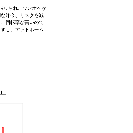
借りられ、ワンオペが
明な昨今、リスクを減
く、回転率が高いので
ますし、アットホーム
定
べ）