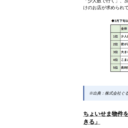
「少人数で行く」、
けのお店が求められ
※出典：株式会社ぐ
ちょいせま物件
きる」