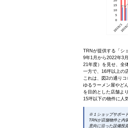
TRNが提供する「シ
9年1月から2022
21年度）を見せ、全
一方で、16坪以上の
これは、図2の通り
ゆるラーメン屋やどん
を目的とした店舗よ
15坪以下の物件に
※１ショップサポー
TRNが店舗物件と内
意向に沿った設備投資