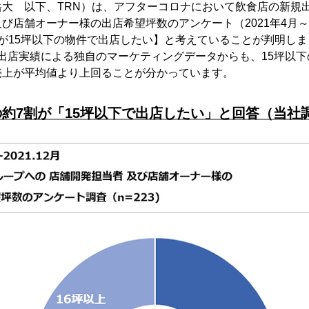
岳大 以下、TRN）は、アフターコロナにおいて飲食店の新規
び店舗オーナー様の出店希望坪数のアンケート（2021年4月～2
が15坪以下の物件で出店したい】と考えていることが判明しま
上の出店実績による独自のマーケティングデータからも、15坪以
売上が平均値より上回ることが分かっています。
約7割が「15坪以下で出店したい」と回答（当社