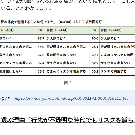
次いで「密が避けられるお店を選ぶ」という結果となり、こじ
ていることがわかります。
図2
るなび
https://prtimes.jp/main/html/rd/p/000001141.000001511.html
を選ぶ理由「行先が不透明な時代でもリスクを減ら