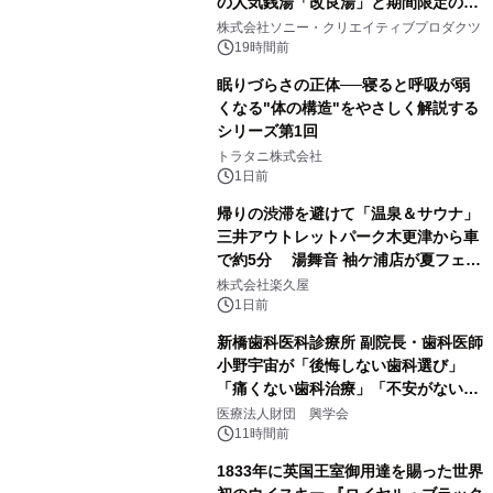
の人気銭湯「改良湯」と期間限定のコ
1
ラボレーション サウナイキタイコラ
株式会社ソニー・クリエイティブプロダクツ
ボグッズも発売決定！
19時間前
眠りづらさの正体──寝ると呼吸が弱
くなる"体の構造"をやさしく解説する
シリーズ第1回
2
トラタニ株式会社
1日前
帰りの渋滞を避けて「温泉＆サウナ」
三井アウトレットパーク木更津から車
で約5分 湯舞音 袖ケ浦店が夏フェア
3
メニューを提供
株式会社楽久屋
1日前
新橋歯科医科診療所 副院長・歯科医師
小野宇宙が「後悔しない歯科選び」
「痛くない歯科治療」「不安がない治
4
療計画」をテーマに専門監修
医療法人財団 興学会
11時間前
1833年に英国王室御用達を賜った世界