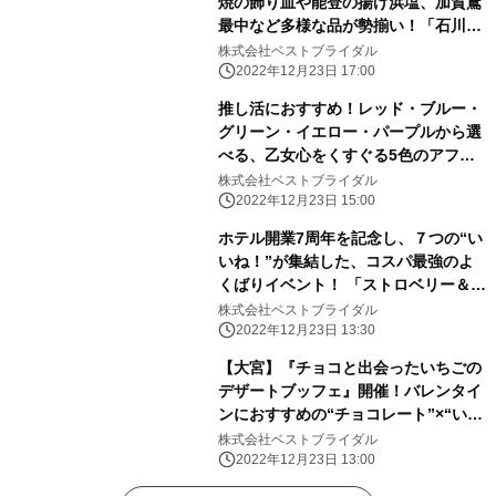
焼の飾り皿や能登の揚げ浜塩、加賀鳶
最中など多様な品が勢揃い！「石川県
観光物産展 in STRINGS」開催
株式会社ベストブライダル
2022年12月23日 17:00
推し活におすすめ！レッド・ブルー・
グリーン・イエロー・パープルから選
べる、乙女心をくすぐる5色のアフタ
ヌーンティー！ 『プリンセス ティア
株式会社ベストブライダル
ラ アフタヌーンティー』期間限定販売
2022年12月23日 15:00
ホテル開業7周年を記念し、７つの“い
いね！”が集結した、コスパ最強のよ
くばりイベント！ 「ストロベリー＆チ
ョコレート スイーツブッフェ～恋する
株式会社ベストブライダル
パリ7区～」開催
2022年12月23日 13:30
【大宮】『チョコと出会ったいちごの
デザートブッフェ』開催！バレンタイ
ンにおすすめの“チョコレート”×“いち
ご”の最強コラボレーション
株式会社ベストブライダル
2022年12月23日 13:00