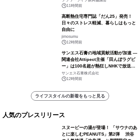
フラワーライフ振興協議会
11時間前
高断熱住宅専門誌「だん25」発売！
日々のストレス軽減、暮らしはもっと
自由に
jimosumu
12時間前
サンエス石膏の地域貢献活動が加速 ―
関連会社Attipect主催「田んぼラグビ
ー」は100名超が熱狂しNHKで放送さ
れました。
サンエス石膏株式会社
12時間前
ライフスタイルの新着をもっと見る
人気のプレスリリース
スヌーピーの湯が登場！ 「サウナのあ
とに楽しむPEANUTS」第2弾 渋谷