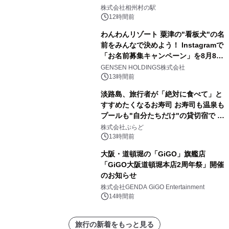
株式会社相州村の駅
12時間前
わんわんリゾート 粟津の"看板犬"の名
前をみんなで決めよう！ Instagramで
「お名前募集キャンペーン」を8月8日
(土)より開催
GENSEN HOLDINGS株式会社
13時間前
淡路島、旅行者が「絶対に食べて」と
すすめたくなるお寿司 お寿司も温泉も
プールも"自分たちだけ"の貸切宿で 1
日1組限定「岩屋温泉 絵島別庭 海と
株式会社ぷらど
森」の握り寿司プラン
13時間前
大阪・道頓堀の「GiGO」旗艦店
「GiGO大阪道頓堀本店2周年祭」開催
のお知らせ
株式会社GENDA GiGO Entertainment
14時間前
旅行の新着をもっと見る