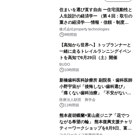
住まいを選び直す自由 ー住宅流動性と
人生設計の経済学ー （第４回：取引の
重さの経済学──情報・信頼・制度を
PropTechはどう組み替えるか）｜
株式会社property technologies
PropTech-Lab
9時間前
【高知から世界へ】トップランナーと
一緒に走るトレイルランニングイベン
トを高知で8月29日（土）開催
BUDO
10時間前
新橋歯科医科診療所 副院長・歯科医師
小野宇宙が「後悔しない歯科選び」
「痛くない歯科治療」「不安がない治
療計画」をテーマに専門監修
医療法人財団 興学会
11時間前
熊本産胡蝶蘭×富山産ジニア「花でつ
ながる希望の輪」 熊本復興支援チャリ
ティーワークショップを8月9日、富
山・射水で開催