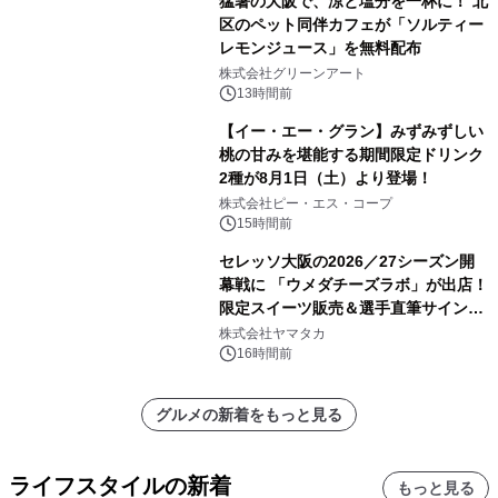
猛暑の大阪で、涼と塩分を一杯に！ 北
区のペット同伴カフェが「ソルティー
レモンジュース」を無料配布
株式会社グリーンアート
13時間前
【イー・エー・グラン】みずみずしい
桃の甘みを堪能する期間限定ドリンク
2種が8月1日（土）より登場！
株式会社ピー・エス・コープ
15時間前
セレッソ大阪の2026／27シーズン開
幕戦に 「ウメダチーズラボ」が出店！
限定スイーツ販売＆選手直筆サイング
ッズが当たる抽選会を 8月8日に開催
株式会社ヤマタカ
16時間前
グルメの新着をもっと見る
ライフスタイルの新着
もっと見る