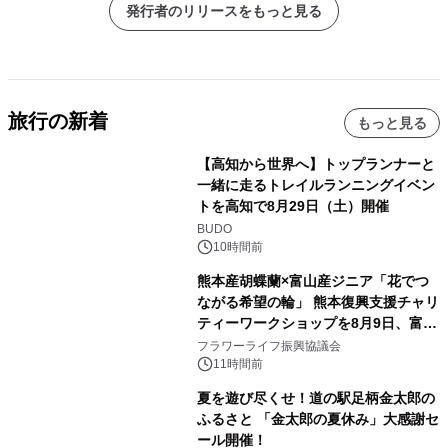
発行者のリリースをもっと見る
旅行の新着
もっと見る
【高知から世界へ】トップランナーと
一緒に走るトレイルランニングイベン
トを高知で8月29日（土）開催
BUDO
10時間前
熊本産胡蝶蘭×富山産ジニア「花でつ
ながる希望の輪」 熊本復興支援チャリ
ティーワークショップを8月9日、富
山・射水で開催
フラワーライフ振興協議会
11時間前
夏を遊び尽くせ！道の駅足柄金太郎の
ふるさと 「金太郎の夏休み」大感謝セ
ール開催！