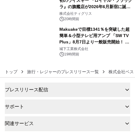
初のウイスキー 『ロイヤル・ブラック
ラ』の旗艦店が2026年6月新宿に誕
5
生 バカルディ ジャパンと連携した
株式会社ティグリス
没入型バー「BAR Arca」
20時間前
Makuakeで目標1341％を突破した超
簡単＆小型テレビ用アンプ 「SW TV
Plus」8月7日より一般販売開始！ ケ
6
ーブル1本つなぐだけ、テレビの音が
城下工業株式会社
ぐっと豊かに
19時間前
トップ
旅行・レジャーのプレスリリース一覧
株式会社ベス
プレスリリース配信
サポート
関連サービス