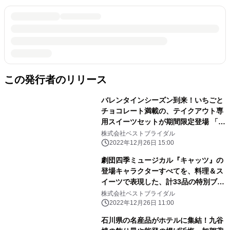
この発行者のリリース
バレンタインシーズン到来！いちごと
チョコレート満載の、テイクアウト専
用スイーツセットが期間限定登場 「ス
トリングス スイーツコレクション～
株式会社ベストブライダル
STRAWBERRY & CHOCOLATE～」
2022年12月26日 15:00
販売
劇団四季ミュージカル『キャッツ』の
登場キャラクターすべてを、料理＆ス
イーツで表現した、計33品の特別ブッ
フェ 『STRINGS ジェリクルブッフ
株式会社ベストブライダル
ェ』期間限定開催
2022年12月26日 11:00
石川県の名産品がホテルに集結！九谷