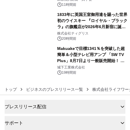
11時間前
1833年に英国王室御用達を賜った世界
初のウイスキー 『ロイヤル・ブラック
ラ』の旗艦店が2026年6月新宿に誕
5
生 バカルディ ジャパンと連携した
株式会社ティグリス
没入型バー「BAR Arca」
20時間前
Makuakeで目標1341％を突破した超
簡単＆小型テレビ用アンプ 「SW TV
Plus」8月7日より一般販売開始！ ケ
6
ーブル1本つなぐだけ、テレビの音が
城下工業株式会社
ぐっと豊かに
19時間前
トップ
ビジネスのプレスリリース一覧
株式会社ライフワー
プレスリリース配信
サポート