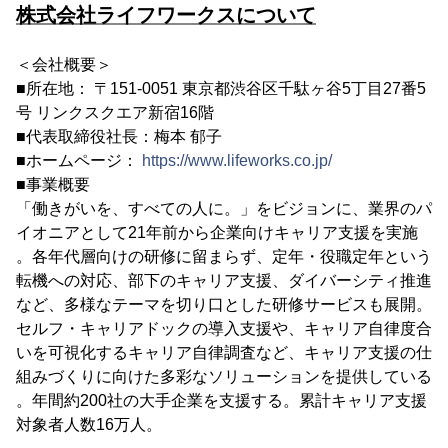
株式会社ライフワークスについて
＜会社概要＞
■所在地： 〒151-0051 東京都渋⾕区千駄ヶ⾕5丁⽬27番5
号 リンクスクエア新宿16階
■代表取締役社⻑：梅本 郁⼦
■ホームページ：
https://www.lifeworks.co.jp/
■事業概要
「働きがいを、すべての人に。」をビジョンに、業界のパ
イオニアとして21年前から企業向けキャリア支援を実施
。各年代層向けの研修に留まらず、定年・役職定年という
転機への対応、部下のキャリア支援、ダイバーシティ推進
など、多様なテーマを切り口とした研修サービスも展開。
セルフ・キャリアドックの導入支援や、キャリア自律度合
いを可視化するキャリア自律調査など、キャリア支援の仕
組みづくりに向けた多彩なソリューションを提供している
。年間約200社の⼤⼿企業を支援する。累計キャリア支援
対象者人数16万人。