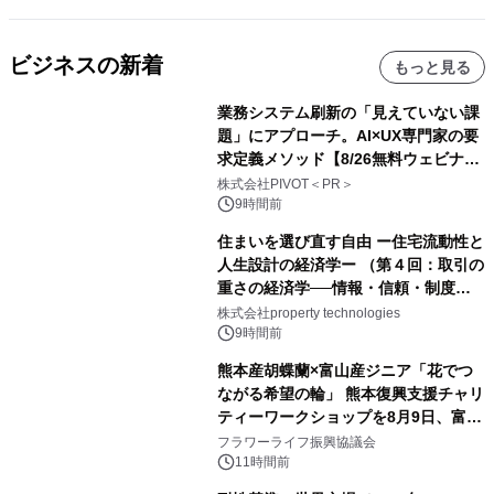
ビジネスの新着
もっと見る
業務システム刷新の「見えていない課
題」にアプローチ。AI×UX専門家の要
求定義メソッド【8/26無料ウェビナ
ー】株式会社PIVOT
株式会社PIVOT＜PR＞
9時間前
住まいを選び直す自由 ー住宅流動性と
人生設計の経済学ー （第４回：取引の
重さの経済学──情報・信頼・制度を
PropTechはどう組み替えるか）｜
株式会社property technologies
PropTech-Lab
9時間前
熊本産胡蝶蘭×富山産ジニア「花でつ
ながる希望の輪」 熊本復興支援チャリ
ティーワークショップを8月9日、富
山・射水で開催
フラワーライフ振興協議会
11時間前