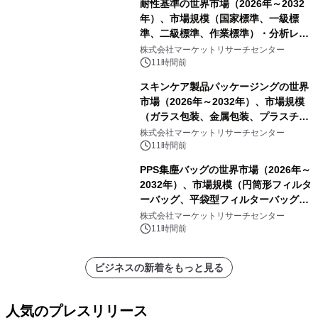
耐性基準の世界市場（2026年～2032
年）、市場規模（国家標準、一級標
準、二級標準、作業標準）・分析レポ
ートを発表
株式会社マーケットリサーチセンター
11時間前
スキンケア製品パッケージングの世界
市場（2026年～2032年）、市場規模
（ガラス包装、金属包装、プラスチッ
ク包装、その他）・分析レポートを発
株式会社マーケットリサーチセンター
表
11時間前
PPS集塵バッグの世界市場（2026年～
2032年）、市場規模（円筒形フィルタ
ーバッグ、平袋型フィルターバッグ、
プリーツフィルターバッグ、その
株式会社マーケットリサーチセンター
他）・分析レポートを発表
11時間前
ビジネスの新着をもっと見る
人気のプレスリリース