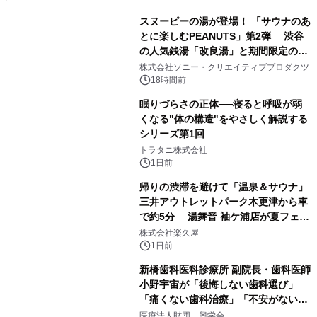
スヌーピーの湯が登場！ 「サウナのあ
とに楽しむPEANUTS」第2弾 渋谷
の人気銭湯「改良湯」と期間限定のコ
1
ラボレーション サウナイキタイコラ
株式会社ソニー・クリエイティブプロダクツ
ボグッズも発売決定！
18時間前
眠りづらさの正体──寝ると呼吸が弱
くなる"体の構造"をやさしく解説する
シリーズ第1回
2
トラタニ株式会社
1日前
帰りの渋滞を避けて「温泉＆サウナ」
三井アウトレットパーク木更津から車
で約5分 湯舞音 袖ケ浦店が夏フェア
3
メニューを提供
株式会社楽久屋
1日前
新橋歯科医科診療所 副院長・歯科医師
小野宇宙が「後悔しない歯科選び」
「痛くない歯科治療」「不安がない治
4
療計画」をテーマに専門監修
医療法人財団 興学会