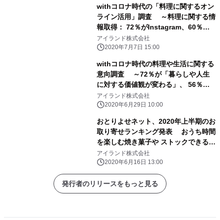
withコロナ時代の「料理に関するオン
ライン活用」調査 ～料理に関する情
報取得： 72％がInstagram、60％以
上が「料理のライブ配信」を視聴～
アイランド株式会社
2020年7月7日 15:00
withコロナ時代の料理や生活に関する
意向調査 ～72％が「暮らしや人生
に対する価値観が変わる」、 56％は
「料理をする機会が増える」～
アイランド株式会社
2020年6月29日 10:00
おとりよせネット、2020年上半期のお
取り寄せランキング発表 おうち時間
を楽しむ焼き菓子や ストックできるグ
ルメがランクイン
アイランド株式会社
2020年6月16日 13:00
発行者のリリースをもっと見る