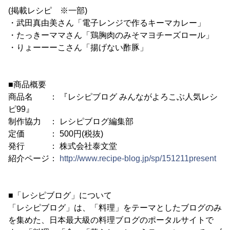
(掲載レシピ ※一部)
・武田真由美さん「電子レンジで作るキーマカレー」
・たっきーママさん「鶏胸肉のみそマヨチーズロール」
・りょーーーこさん「揚げない酢豚」
■商品概要
商品名 ： 『レシピブログ みんながよろこぶ人気レシ
ピ99』
制作協力 ： レシピブログ編集部
定価 ： 500円(税抜)
発行 ： 株式会社泰文堂
紹介ページ：
http://www.recipe-blog.jp/sp/151211present
■「レシピブログ」について
「レシピブログ」は、「料理」をテーマとしたブログのみ
を集めた、日本最大級の料理ブログのポータルサイトで