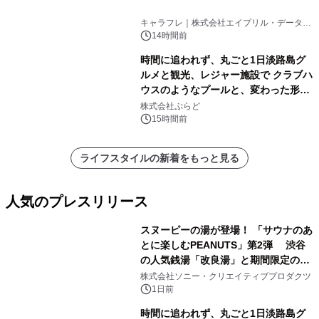
キャラフレ｜株式会社エイプリル・データ・
デザインズ
14時間前
時間に追われず、丸ごと1日淡路島グ
ルメと観光、レジャー施設で クラブハ
ウスのようなプールと、変わった形の
サウナも 「THE BOXY AWAJI」のお
株式会社ぷらど
得な素泊まり連泊プランで
15時間前
ライフスタイルの新着をもっと見る
人気のプレスリリース
スヌーピーの湯が登場！ 「サウナのあ
とに楽しむPEANUTS」第2弾 渋谷
の人気銭湯「改良湯」と期間限定のコ
1
ラボレーション サウナイキタイコラ
株式会社ソニー・クリエイティブプロダクツ
ボグッズも発売決定！
1日前
時間に追われず、丸ごと1日淡路島グ