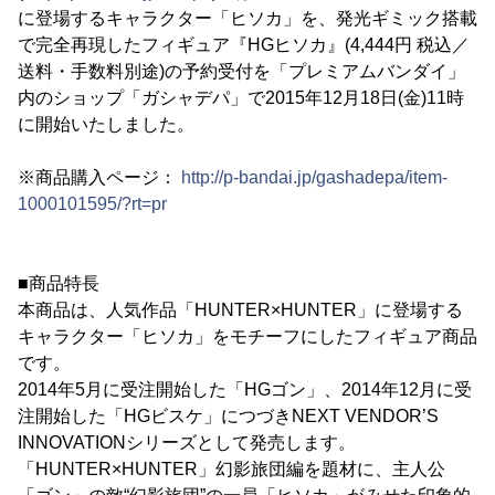
に登場するキャラクター「ヒソカ」を、発光ギミック搭載
で完全再現したフィギュア『HGヒソカ』(4,444円 税込／
送料・手数料別途)の予約受付を「プレミアムバンダイ」
内のショップ「ガシャデパ」で2015年12月18日(金)11時
に開始いたしました。
※商品購入ページ：
http://p-bandai.jp/gashadepa/item-
1000101595/?rt=pr
■商品特長
本商品は、人気作品「HUNTER×HUNTER」に登場する
キャラクター「ヒソカ」をモチーフにしたフィギュア商品
です。
2014年5月に受注開始した「HGゴン」、2014年12月に受
注開始した「HGビスケ」につづきNEXT VENDOR’S
INNOVATIONシリーズとして発売します。
「HUNTER×HUNTER」幻影旅団編を題材に、主人公