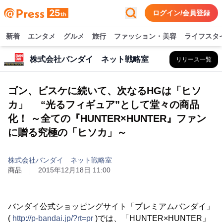
ログイン/会員登録
新着
エンタメ
グルメ
旅行
ファッション・美容
ライフスタ
株式会社バンダイ ネット戦略室
リリース一覧
ゴン、ビスケに続いて、次なるHGは「ヒソ
カ」 “光るフィギュア”として堂々の商品
化！ ～全ての『HUNTER×HUNTER』ファン
に贈る究極の「ヒソカ」～
株式会社バンダイ ネット戦略室
商品
2015年12月18日 11:00
バンダイ公式ショッピングサイト「プレミアムバンダイ」
(
http://p-bandai.jp/?rt=pr
)では、「HUNTER×HUNTER」