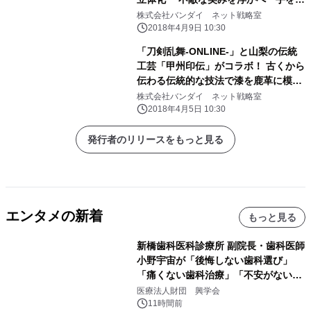
む・銃を構える」2ポーズを再現
株式会社バンダイ ネット戦略室
2018年4月9日 10:30
「刀剣乱舞-ONLINE-」と山梨の伝統
工芸「甲州印伝」がコラボ！ 古くから
伝わる伝統的な技法で漆を鹿革に模様
付けした商品！
株式会社バンダイ ネット戦略室
2018年4月5日 10:30
発行者のリリースをもっと見る
エンタメの新着
もっと見る
新橋歯科医科診療所 副院長・歯科医師
小野宇宙が「後悔しない歯科選び」
「痛くない歯科治療」「不安がない治
療計画」をテーマに専門監修
医療法人財団 興学会
11時間前