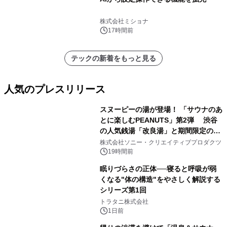
株式会社ミショナ
17時間前
テックの新着をもっと見る
人気のプレスリリース
スヌーピーの湯が登場！ 「サウナのあ
とに楽しむPEANUTS」第2弾 渋谷
の人気銭湯「改良湯」と期間限定のコ
1
ラボレーション サウナイキタイコラ
株式会社ソニー・クリエイティブプロダクツ
ボグッズも発売決定！
19時間前
眠りづらさの正体──寝ると呼吸が弱
くなる"体の構造"をやさしく解説する
シリーズ第1回
2
トラタニ株式会社
1日前