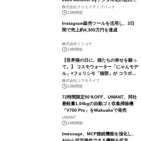
開催
株式会社クリエイティブバンク
13時間前
Instagram販売ツールを活用し、3日
間で売上約4,300万円を達成
株式会社ミショナ
13時間前
【世界猫の日に、猫たちの幸せを願っ
て。】 コスモウォーター「にゃんモデ
ル」×フェリシモ「猫部」が コラボキ
ャンペーンを実施
株式会社コスモライフ
13時間前
72時間限定50％OFF、UWANT、同社
最軽量1.04kgの自動ゴミ収集掃除機
「V700 Pro」をMakuakeで発売
UWANT
14時間前
lmessage、MCP接続機能を強化し、
AIから設定操作できる機能を拡充