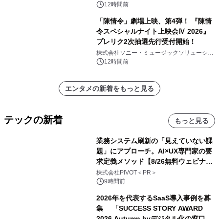
12時間前
「陳情令」劇場上映、第4弾！ 『陳情
令スペシャルナイト上映会Ⅳ 2026』
プレリク2次抽選先行受付開始！
株式会社ソニー・ミュージックソリューショ
ンズ
12時間前
エンタメの新着をもっと見る
テックの新着
もっと見る
業務システム刷新の「見えていない課
題」にアプローチ。AI×UX専門家の要
求定義メソッド【8/26無料ウェビナ
ー】株式会社PIVOT
株式会社PIVOT＜PR＞
9時間前
2026年を代表するSaaS導入事例を募
集 「SUCCESS STORY AWARD
2026 Autumn byデジタル化の窓口」