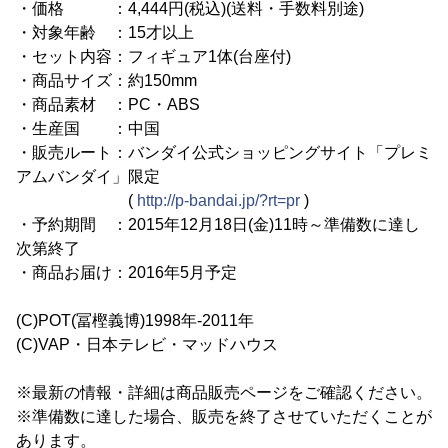
・価格 ：4,444円(税込)(送料・手数料別途)
・対象年齢 ：15才以上
・セット内容：フィギュア1体(台座付)
・商品サイズ：約150mm
・商品素材 ：PC・ABS
・生産国 ：中国
・販売ルート：バンダイ公式ショッピングサイト「プレミ
アムバンダイ」限定
(
http://p-bandai.jp/?rt=pr
)
・予約期間 ：2015年12月18日(金)11時～準備数に達し
次第終了
・商品お届け：2016年5月予定
(C)POT(冨樫義博)1998年-2011年
(C)VAP・日本テレビ・マッドハウス
※最新の情報・詳細は商品販売ページをご確認ください。
※準備数に達した場合、販売を終了させていただくことが
あります。