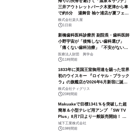
帰りの渋滞を避けて「温泉＆サウナ」
三井アウトレットパーク木更津から車
で約5分 湯舞音 袖ケ浦店が夏フェア
3
メニューを提供
株式会社楽久屋
1日前
新橋歯科医科診療所 副院長・歯科医師
小野宇宙が「後悔しない歯科選び」
「痛くない歯科治療」「不安がない治
4
療計画」をテーマに専門監修
医療法人財団 興学会
11時間前
1833年に英国王室御用達を賜った世界
初のウイスキー 『ロイヤル・ブラック
ラ』の旗艦店が2026年6月新宿に誕
5
生 バカルディ ジャパンと連携した
株式会社ティグリス
没入型バー「BAR Arca」
20時間前
Makuakeで目標1341％を突破した超
簡単＆小型テレビ用アンプ 「SW TV
Plus」8月7日より一般販売開始！ ケ
6
ーブル1本つなぐだけ、テレビの音が
城下工業株式会社
ぐっと豊かに
19時間前