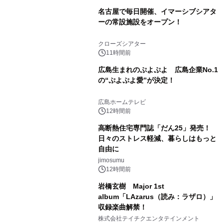
名古屋で毎日開催、イマーシブシアタ
ーの常設施設をオープン！
クローズシアター
11時間前
広島生まれのぷよぷよ 広島企業No.1
の“ぷよぷよ愛”が決定！
広島ホームテレビ
12時間前
高断熱住宅専門誌「だん25」発売！
日々のストレス軽減、暮らしはもっと
自由に
jimosumu
12時間前
岩橋玄樹 Major 1st
album「LAzarus（読み：ラザロ）」
収録楽曲解禁！
株式会社テイチクエンタテインメント