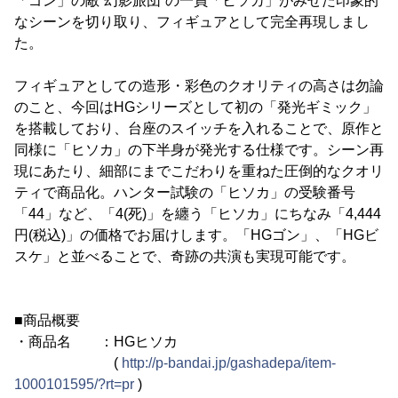
「ゴン」の敵“幻影旅団”の一員「ヒソカ」がみせた印象的
なシーンを切り取り、フィギュアとして完全再現しまし
た。
フィギュアとしての造形・彩色のクオリティの高さは勿論
のこと、今回はHGシリーズとして初の「発光ギミック」
を搭載しており、台座のスイッチを入れることで、原作と
同様に「ヒソカ」の下半身が発光する仕様です。シーン再
現にあたり、細部にまでこだわりを重ねた圧倒的なクオリ
ティで商品化。ハンター試験の「ヒソカ」の受験番号
「44」など、「4(死)」を纏う「ヒソカ」にちなみ「4,444
円(税込)」の価格でお届けします。「HGゴン」、「HGビ
スケ」と並べることで、奇跡の共演も実現可能です。
■商品概要
・商品名 ：HGヒソカ
(
http://p-bandai.jp/gashadepa/item-
1000101595/?rt=pr
)