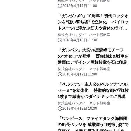
株式会社バンダイ ネット戦略室
2018年4月17日 11:00
「ガンダム00」10周年！初代ロックオ
ンを“狙い撃ち姿”で立体化 パイロッ
トスーツに浮かぶ筋肉や身体のライン
まで再現
株式会社バンダイ ネット戦略室
2018年4月13日 11:30
「ガルパン」大洗vs黒森峰モチーフ
の“オセロ”が登場 西住姉妹＆戦車を
盤面にデザイン／両校校章を石に印刷
株式会社バンダイ ネット戦略室
2018年4月12日 11:00
「ペルソナ5」主人公のペルソナ“アル
セーヌ”を立体化 特徴的な顔や羽1枚
1枚まで緻密かつダイナミックに再現
株式会社バンダイ ネット戦略室
2018年4月12日 10:30
「ワンピース」ファイアタンク海賊団
の船長ベッジを 威厳漂う“腰掛け姿”で
立体化 不敵な笑みを浮かべ「手を組