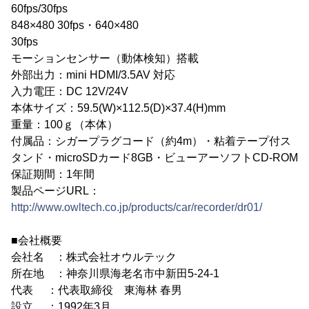
60fps/30fps
848×480 30fps・640×480
30fps
モーションセンサー（動体検知）搭載
外部出力：mini HDMI/3.5AV 対応
入力電圧：DC 12V/24V
本体サイズ：59.5(W)×112.5(D)×37.4(H)mm
重量：100ｇ（本体）
付属品：シガープラグコード（約4m）・粘着テープ付ス
タンド・microSDカード8GB・ビューアーソフトCD-ROM
保証期間：1年間
製品ページURL：
http://www.owltech.co.jp/products/car/recorder/dr01/
■会社概要
会社名 ：株式会社オウルテック
所在地 ：神奈川県海老名市中新田5-24-1
代表 ：代表取締役 東海林 春男
設立 ：1992年3月