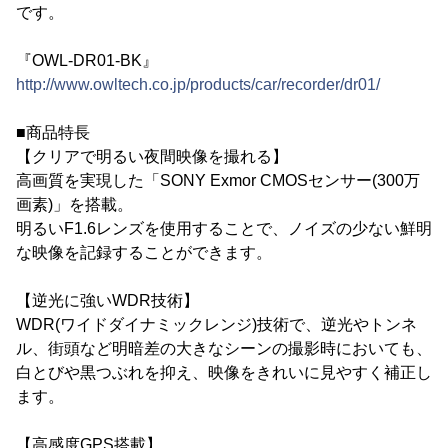
です。
『OWL-DR01-BK』
http://www.owltech.co.jp/products/car/recorder/dr01/
■商品特長
【クリアで明るい夜間映像を撮れる】
高画質を実現した「SONY Exmor CMOSセンサー(300万
画素)」を搭載。
明るいF1.6レンズを使用することで、ノイズの少ない鮮明
な映像を記録することができます。
【逆光に強いWDR技術】
WDR(ワイドダイナミックレンジ)技術で、逆光やトンネ
ル、街頭など明暗差の大きなシーンの撮影時においても、
白とびや黒つぶれを抑え、映像をきれいに見やすく補正し
ます。
【高感度GPS搭載】