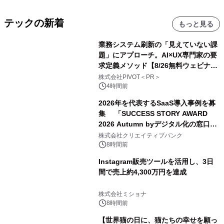
テックの新着
もっと見る
業務システム刷新の「見えていない課
題」にアプローチ。AI×UX専門家の要
求定義メソッド【8/26無料ウェビナ
ー】株式会社PIVOT
株式会社PIVOT＜PR＞
4時間前
2026年を代表するSaaS導入事例を募
集 「SUCCESS STORY AWARD
2026 Autumn byデジタル化の窓口」
開催
株式会社クリエイティブバンク
8時間前
Instagram販売ツールを活用し、3日
間で売上約4,300万円を達成
株式会社ミショナ
8時間前
【世界猫の日に、猫たちの幸せを願っ