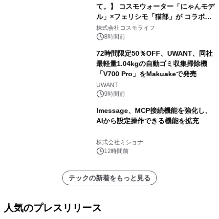
て。】 コスモウォーター「にゃんモデ
ル」×フェリシモ「猫部」が コラボキ
ャンペーンを実施
株式会社コスモライフ
8時間前
72時間限定50％OFF、UWANT、同社
最軽量1.04kgの自動ゴミ収集掃除機
「V700 Pro」をMakuakeで発売
UWANT
9時間前
lmessage、MCP接続機能を強化し、
AIから設定操作できる機能を拡充
株式会社ミショナ
12時間前
テックの新着をもっと見る
人気のプレスリリース