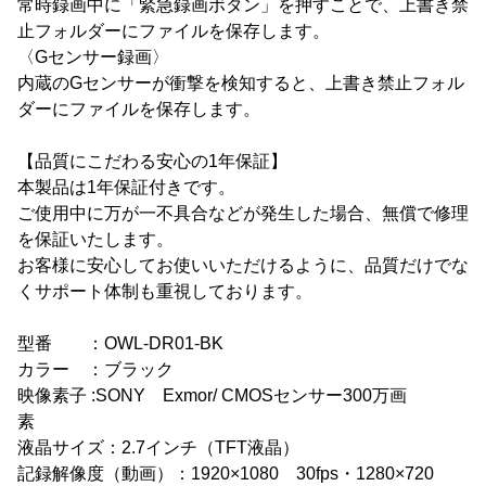
常時録画中に「緊急録画ボタン」を押すことで、上書き禁
止フォルダーにファイルを保存します。
〈Gセンサー録画〉
内蔵のGセンサーが衝撃を検知すると、上書き禁止フォル
ダーにファイルを保存します。
【品質にこだわる安心の1年保証】
本製品は1年保証付きです。
ご使用中に万が一不具合などが発生した場合、無償で修理
を保証いたします。
お客様に安心してお使いいただけるように、品質だけでな
くサポート体制も重視しております。
型番 ：OWL-DR01-BK
カラー ：ブラック
映像素子 :SONY Exmor/ CMOSセンサー300万画
素
液晶サイズ：2.7インチ（TFT液晶）
記録解像度（動画）：1920×1080 30fps・1280×720