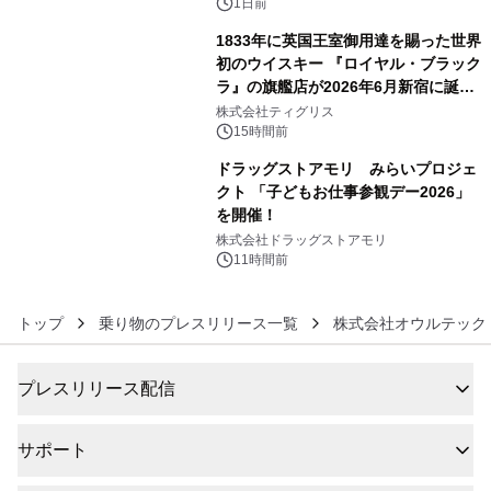
1日前
1833年に英国王室御用達を賜った世界
初のウイスキー 『ロイヤル・ブラック
ラ』の旗艦店が2026年6月新宿に誕
5
生 バカルディ ジャパンと連携した
株式会社ティグリス
没入型バー「BAR Arca」
15時間前
ドラッグストアモリ みらいプロジェ
クト 「子どもお仕事参観デー2026」
を開催！
6
株式会社ドラッグストアモリ
11時間前
トップ
乗り物のプレスリリース一覧
株式会社オウルテック
プレスリリース配信
サポート