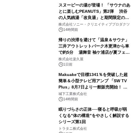
スヌーピーの湯が登場！ 「サウナのあ
とに楽しむPEANUTS」第2弾 渋谷
の人気銭湯「改良湯」と期間限定のコ
1
ラボレーション サウナイキタイコラ
株式会社ソニー・クリエイティブプロダクツ
ボグッズも発売決定！
14時間前
帰りの渋滞を避けて「温泉＆サウナ」
三井アウトレットパーク木更津から車
で約5分 湯舞音 袖ケ浦店が夏フェア
2
メニューを提供
株式会社楽久屋
1日前
Makuakeで目標1341％を突破した超
簡単＆小型テレビ用アンプ 「SW TV
Plus」8月7日より一般販売開始！ ケ
3
ーブル1本つなぐだけ、テレビの音が
城下工業株式会社
ぐっと豊かに
14時間前
眠りづらさの正体──寝ると呼吸が弱
くなる"体の構造"をやさしく解説する
シリーズ第1回
4
トラタニ株式会社