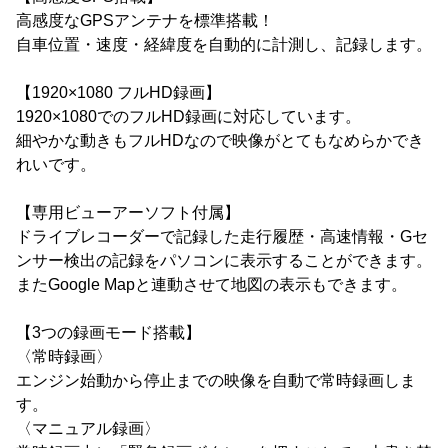
高感度なGPSアンテナを標準搭載！
自車位置・速度・経緯度を自動的に計測し、記録します。
【1920×1080 フルHD録画】
1920×1080でのフルHD録画に対応しています。
細やかな動きもフルHDなので映像がとてもなめらかでき
れいです。
【専用ビューアーソフト付属】
ドライブレコーダーで記録した走行履歴・高速情報・Gセ
ンサー検出の記録をパソコンに表示することができます。
またGoogle Mapと連動させて地図の表示もできます。
【3つの録画モード搭載】
〈常時録画〉
エンジン始動から停止までの映像を自動で常時録画しま
す。
〈マニュアル録画〉