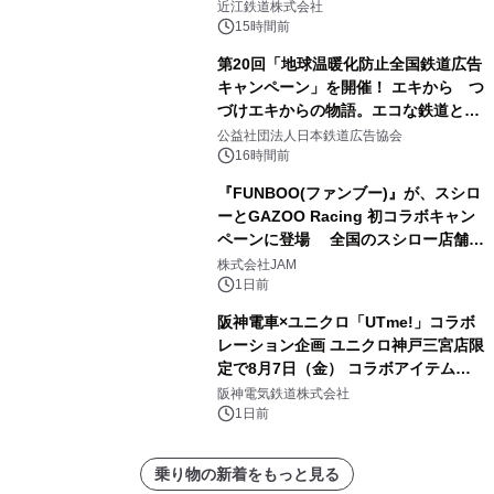
「長濱浪漫ビール」が参加！キリン一
近江鉄道株式会社
番搾り飲み放題が復活！
15時間前
第20回「地球温暖化防止全国鉄道広告
キャンペーン」を開催！ エキから つ
づけエキからの物語。エコな鉄道とと
もに。
公益社団法人日本鉄道広告協会
16時間前
『FUNBOO(ファンブー)』が、スシロ
ーとGAZOO Racing 初コラボキャン
ペーンに登場 全国のスシロー店舗で
GR 4車種の FUNBOO(ミニカー)付き
株式会社JAM
メニューが展開されます
1日前
阪神電車×ユニクロ「UTme!」コラボ
レーション企画 ユニクロ神戸三宮店限
定で8月7日（金） コラボアイテムが
発売決定！
阪神電気鉄道株式会社
1日前
乗り物の新着をもっと見る