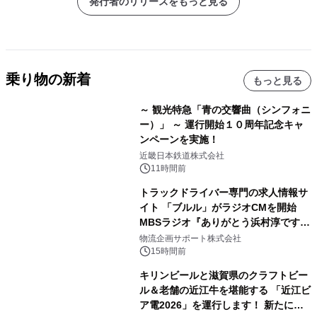
発行者のリリースをもっと見る
乗り物の新着
もっと見る
～ 観光特急「青の交響曲（シンフォニ
ー）」 ～ 運行開始１０周年記念キャ
ンペーンを実施！
近畿日本鉄道株式会社
11時間前
トラックドライバー専門の求人情報サ
イト 「ブルル」がラジオCMを開始
MBSラジオ『ありがとう浜村淳です』
にて8月1日(土)より
物流企画サポート株式会社
15時間前
キリンビールと滋賀県のクラフトビー
ル＆老舗の近江牛を堪能する 「近江ビ
ア電2026」を運行します！ 新たに