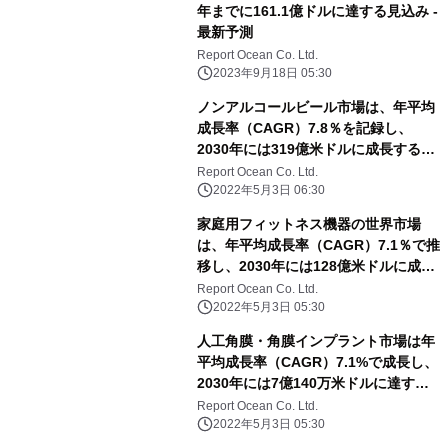
年までに161.1億ドルに達する見込み -
最新予測
Report Ocean Co. Ltd.
2023年9月18日 05:30
ノンアルコールビール市場は、年平均
成長率（CAGR）7.8％を記録し、
2030年には319億米ドルに成長すると
予測される
Report Ocean Co. Ltd.
2022年5月3日 06:30
家庭用フィットネス機器の世界市場
は、年平均成長率（CAGR）7.1％で推
移し、2030年には128億米ドルに成長
すると予測
Report Ocean Co. Ltd.
2022年5月3日 05:30
人工角膜・角膜インプラント市場は年
平均成長率（CAGR）7.1%で成長し、
2030年には7億140万米ドルに達する
と予測される
Report Ocean Co. Ltd.
2022年5月3日 05:30