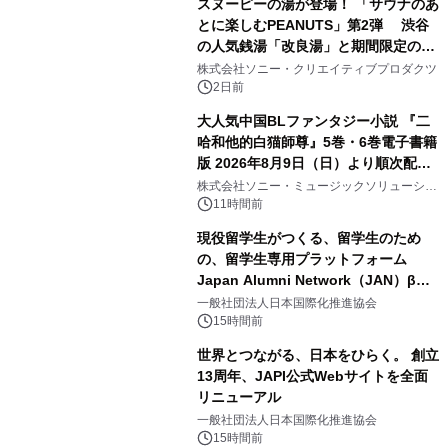
スヌーピーの湯が登場！ 「サウナのあ
とに楽しむPEANUTS」第2弾 渋谷
の人気銭湯「改良湯」と期間限定のコ
2
ラボレーション サウナイキタイコラ
株式会社ソニー・クリエイティブプロダクツ
ボグッズも発売決定！
2日前
大人気中国BLファンタジー小説 『二
哈和他的白猫師尊』5巻・6巻電子書籍
版 2026年8月9日（日）より順次配信
3
開始
株式会社ソニー・ミュージックソリューショ
ンズ
11時間前
現役留学生がつくる、留学生のため
の、留学生専用プラットフォーム
Japan Alumni Network（JAN）β版
4
をリリース
一般社団法人日本国際化推進協会
15時間前
世界とつながる、日本をひらく。 創立
13周年、JAPI公式Webサイトを全面
リニューアル
5
一般社団法人日本国際化推進協会
15時間前