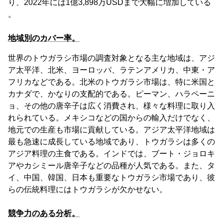
り、2022年には1億3,898万USDまで大幅に増加している
。
地域別のカバー率。
世界のトウガラシ市場の調査対象となる主な地域は、アジ
ア太平洋、北米、ヨーロッパ、ラテンアメリカ、中東・ア
フリカなどである。北米のトウガラシ市場は、特に米国と
カナダで、かなりの支配的である。ピーマン、ハラペーニ
ョ、その他の唐辛子は広く消費され、様々な料理に取り入
れられている。メキシコなどの国からの輸入だけでなく、
地元での生産も市場に貢献している。アジア太平洋地域は
最も急速に成長している地域であり、トウガラシは多くの
アジア料理の主食である。インドでは、ブート・ジョロキ
アやカシミール唐辛子などの品種が人気である。また、タ
イ、中国、韓国、日本も重要なトウガラシ市場であり、彼
らの伝統料理にはトウガラシが欠かせない。
競争力のある分析。