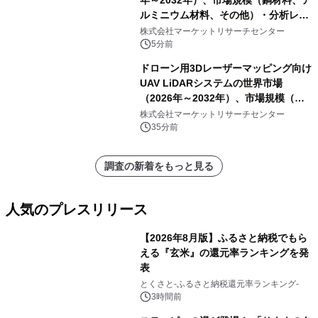
年～2032年）、市場規模（銅材料、ア
ルミニウム材料、その他）・分析レポ
ートを発表
株式会社マーケットリサーチセンター
5分前
ドローン用3Dレーザーマッピング向け
UAV LiDARシステムの世界市場
（2026年～2032年）、市場規模（長
距離LiDARシステム、中距離LiDARシ
株式会社マーケットリサーチセンター
ステム、短距離LiDARシステム）・分
35分前
析レポートを発表
調査の新着をもっと見る
人気のプレスリリース
【2026年8月版】ふるさと納税でもら
える『玄米』の還元率ランキングを発
表
1
とくさと-ふるさと納税還元率ランキング-
3時間前