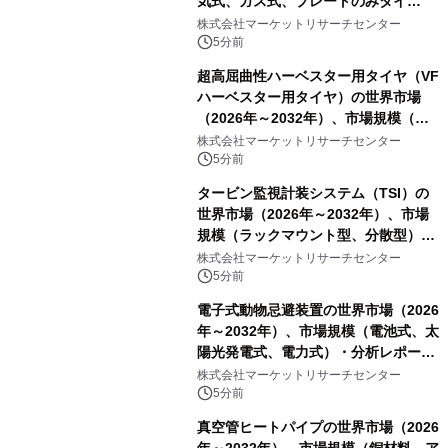
気式、ガス式、プレートのみタイ
プ）・分析レポートを発表
株式会社マーケットリサーチセンター
5分前
超高屈曲性ハーベスター用タイヤ（VF
ハーベスター用タイヤ）の世界市場
（2026年～2032年）、市場規模（後
輪駆動、前輪操舵）・分析レポートを
株式会社マーケットリサーチセンター
発表
5分前
タービン監視計装システム（TSI）の
世界市場（2026年～2032年）、市場
規模（ラックマウント型、分散型）・
分析レポートを発表
株式会社マーケットリサーチセンター
5分前
電子式動物忌避装置の世界市場（2026
年～2032年）、市場規模（電池式、太
陽光発電式、電力式）・分析レポート
を発表
株式会社マーケットリサーチセンター
5分前
真空管ヒートパイプの世界市場（2026