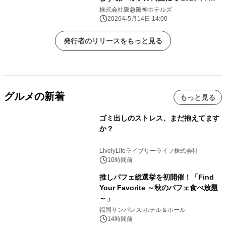
29日（水）
株式会社阪急阪神ホテルズ
2026年5月14日 14:00
発行者のリリースをもっと見る
グルメの新着
もっと見る
ゴミ出しのストレス、まだ抱えてます
か？
LivelyLifeライブリーライフ株式会社
10時間前
推しパフェ総選挙を初開催！「Find
Your Favorite ～秋のパフェ食べ放題
～」
福岡サンパレス ホテル＆ホール
14時間前