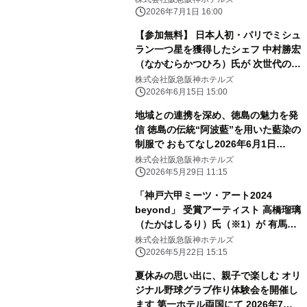
急電車」コラボフードを 販売します
2026年7月1日 16:00
【参加無料】 日本人初・パリでミシュ
ラン一つ星を獲得したシェフ 中村勝宏
（なかむらかつひろ）氏が 次世代の料
理人へ伝える開業25周年記念講演会
株式会社阪急阪神ホテルズ
「食品ロス削減 私たちの責務」を開催
2026年6月15日 15:00
地域との連携を深め、徳島の魅力を発
信 徳島の伝統“阿波藍”を用いた藍染の
制服で おもてなし2026年6月1日
（月）から 夏季限定で着用開始
株式会社阪急阪神ホテルズ
2026年5月29日 11:15
「神戸六甲ミーツ・アート2024
beyond」 受賞アーティスト 高橋瑠璃
（たかはしるり）氏（※1）が 有馬温
泉の石で五右衛門風呂釜に石彫刻！
株式会社阪急阪神ホテルズ
“浸かれる現代アート”が 「有馬温泉
2026年5月22日 15:15
太閤の湯」露天ゾーンに登場
夏休みの思い出に、親子で楽しむ オリ
ジナル野球グラブ作り体験会を開催し
ます 第一ホテル両国にて 2026年7月