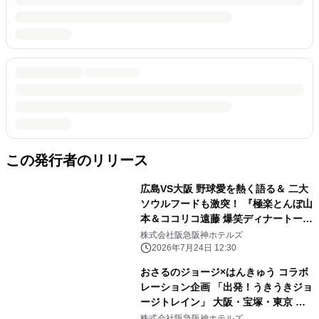
この発行者のリリース
広島VS大阪 野球愛を熱く語る＆ 二大
ソウルフードも激突！ 『極楽とんぼ山
本＆ココリコ遠藤 爆笑ディナートーク
ショー』開催 開催日：2026年9月22日
株式会社阪急阪神ホテルズ
（火・祝）／ 7月25日（土）チケット
2026年7月24日 12:30
販売開始
おさるのジョージ×はんきゅう コラボ
レーション企画 「出発！うきうきジョ
ージトレイン」 大阪・宝塚・東京 新
橋のホテルで 「おさるのジョージ×阪
株式会社阪急阪神ホテルズ