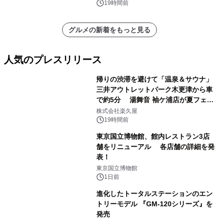
19時間前
グルメの新着をもっと見る
人気のプレスリリース
帰りの渋滞を避けて「温泉＆サウナ」
三井アウトレットパーク木更津から車
で約5分 湯舞音 袖ケ浦店が夏フェア
1
メニューを提供
株式会社楽久屋
19時間前
東京国立博物館、館内レストラン3店
舗をリニューアル 各店舗の詳細を発
表！
2
東京国立博物館
1日前
進化したトータルステーションのエン
トリーモデル 『GM-120シリーズ』を
発売