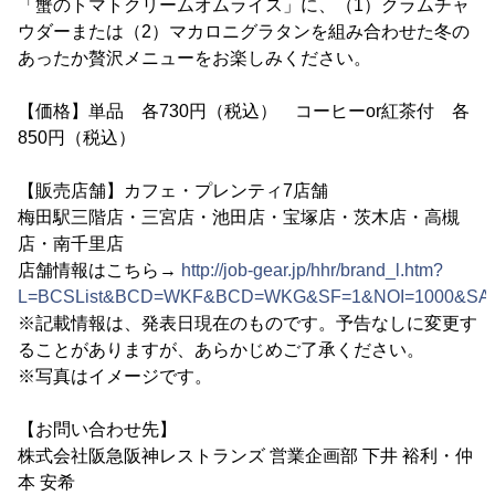
「蟹のトマトクリームオムライス」に、（1）クラムチャ
ウダーまたは（2）マカロニグラタンを組み合わせた冬の
あったか贅沢メニューをお楽しみください。
【価格】単品 各730円（税込） コーヒーor紅茶付 各
850円（税込）
【販売店舗】カフェ・プレンティ7店舗
梅田駅三階店・三宮店・池田店・宝塚店・茨木店・高槻
店・南千里店
店舗情報はこちら→
http://job-gear.jp/hhr/brand_l.htm?
L=BCSList&BCD=WKF&BCD=WKG&SF=1&NOI=1000&SA=
※記載情報は、発表日現在のものです。予告なしに変更す
ることがありますが、あらかじめご了承ください。
※写真はイメージです。
【お問い合わせ先】
株式会社阪急阪神レストランズ 営業企画部 下井 裕利・仲
本 安希