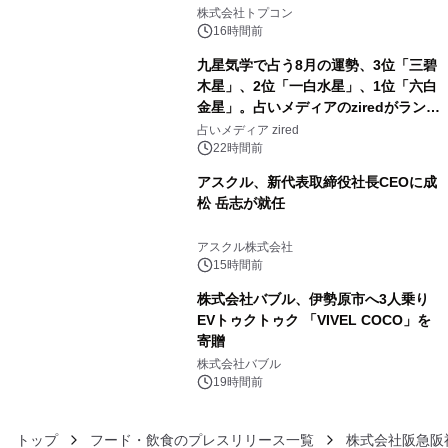
3
株式会社トプコン
16時間前
九星気学で占う8月の運勢、3位「三碧
木星」、2位「一白水星」、1位「六白
金星」。占いメディアのziredがランキ
4
ングを発表
占いメディア zired
22時間前
アスクル、新代表取締役社長CEOに成
松 岳志が就任
5
アスクル株式会社
15時間前
株式会社バブル、伊勢原市へ3人乗り
EVトゥクトゥク 「VIVEL COCO」を
寄贈
6
株式会社バブル
19時間前
トップ
フード・飲食のプレスリリース一覧
株式会社阪急阪