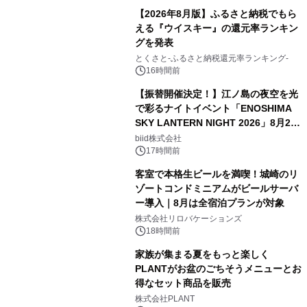
【2026年8月版】ふるさと納税でもら
える『ウイスキー』の還元率ランキン
グを発表
とくさと-ふるさと納税還元率ランキング-
16時間前
【振替開催決定！】江ノ島の夜空を光
で彩るナイトイベント「ENOSHIMA
SKY LANTERN NIGHT 2026」8月22
日(土)振替開催＆受付スタート！
biid株式会社
17時間前
客室で本格生ビールを満喫！城崎のリ
ゾートコンドミニアムがビールサーバ
ー導入｜8月は全宿泊プランが対象
株式会社リロバケーションズ
18時間前
家族が集まる夏をもっと楽しく
PLANTがお盆のごちそうメニューとお
得なセット商品を販売
株式会社PLANT