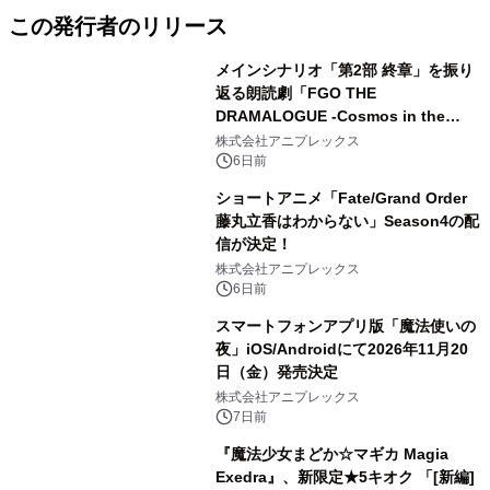
この発行者のリリース
メインシナリオ「第2部 終章」を振り
返る朗読劇「FGO THE
DRAMALOGUE -Cosmos in the
Lostbelt-」の開催が決定！
株式会社アニプレックス
6日前
ショートアニメ「Fate/Grand Order
藤丸立香はわからない」Season4の配
信が決定！
株式会社アニプレックス
6日前
スマートフォンアプリ版「魔法使いの
夜」iOS/Androidにて2026年11月20
日（金）発売決定
株式会社アニプレックス
7日前
『魔法少女まどか☆マギカ Magia
Exedra』、新限定★5キオク 「[新編]