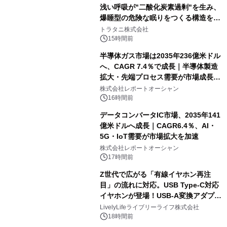
浅い呼吸が"二酸化炭素過剰"を生み、
爆睡型の危険な眠りをつくる構造を解
説
トラタニ株式会社
15時間前
半導体ガス市場は2035年236億米ドル
へ、CAGR 7.4％で成長｜半導体製造
拡大・先端プロセス需要が市場成長を
加速
株式会社レポートオーシャン
16時間前
データコンバータIC市場、2035年141
億米ドルへ成長｜CAGR6.4％、AI・
5G・IoT需要が市場拡大を加速
株式会社レポートオーシャン
17時間前
Z世代で広がる「有線イヤホン再注
目」の流れに対応。USB Type-C対応
イヤホンが登場！USB-A変換アダプタ
ー付きでスマホからパソコンまで幅広
LivelyLifeライブリーライフ株式会社
く活用可能
18時間前