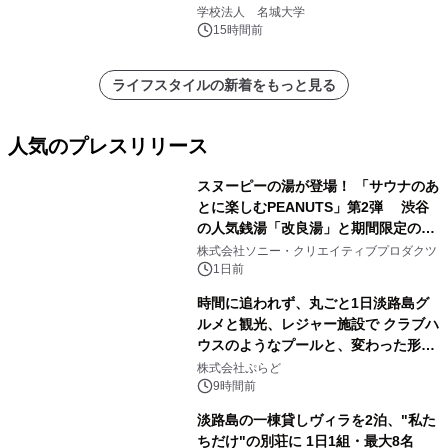
学校法人 名城大学
15時間前
ライフスタイルの新着をもっと見る
人気のプレスリリース
スヌーピーの湯が登場！ 「サウナのあ
とに楽しむPEANUTS」第2弾 渋谷
の人気銭湯「改良湯」と期間限定のコ
1
ラボレーション サウナイキタイコラ
株式会社ソニー・クリエイティブプロダクツ
ボグッズも発売決定！
1日前
時間に追われず、丸ごと1日淡路島グ
ルメと観光、レジャー施設で クラブハ
ウスのようなプールと、変わった形の
2
サウナも 「THE BOXY AWAJI」のお
株式会社ぷらど
得な素泊まり連泊プランで
9時間前
淡路島の一棟貸しヴィラを2泊、"私た
ちだけ"の別荘に 1日1組・最大8名