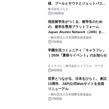
様、プールとサウナとジェットバス付
3
きで Villa Mon Temps AWAJIの連泊
株式会社ぷらど
素泊りプラン
16時間前
現役留学生がつくる、留学生のため
の、留学生専用プラットフォーム
Japan Alumni Network（JAN）β版
4
をリリース
一般社団法人日本国際化推進協会
7時間前
学園生活コミュニティ「キャラフレ」
｜2026『夏祭りイベント』のお知らせ
5
キャラフレ｜株式会社エイプリル・データ・
デザインズ
8時間前
世界とつながる、日本をひらく。 創立
13周年、JAPI公式Webサイトを全面
リニューアル
6
一般社団法人日本国際化推進協会
7時間前