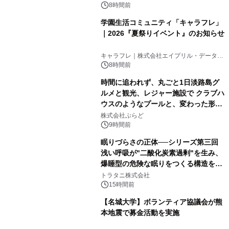
8時間前
学園生活コミュニティ「キャラフレ」
｜2026『夏祭りイベント』のお知らせ
キャラフレ｜株式会社エイプリル・データ・
デザインズ
8時間前
時間に追われず、丸ごと1日淡路島グ
ルメと観光、レジャー施設で クラブハ
ウスのようなプールと、変わった形の
サウナも 「THE BOXY AWAJI」のお
株式会社ぷらど
得な素泊まり連泊プランで
9時間前
眠りづらさの正体──シリーズ第三回
浅い呼吸が"二酸化炭素過剰"を生み、
爆睡型の危険な眠りをつくる構造を解
説
トラタニ株式会社
15時間前
【名城大学】ボランティア協議会が熊
本地震で募金活動を実施