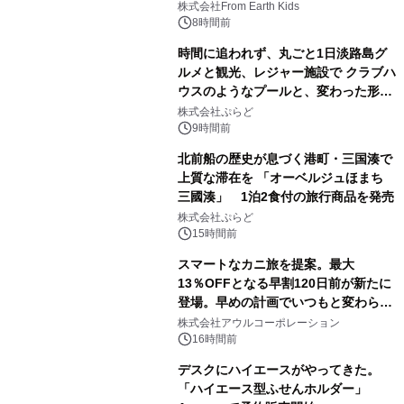
(日)開催
株式会社From Earth Kids
8時間前
時間に追われず、丸ごと1日淡路島グ
ルメと観光、レジャー施設で クラブハ
ウスのようなプールと、変わった形の
サウナも 「THE BOXY AWAJI」のお
株式会社ぷらど
得な素泊まり連泊プランで
9時間前
北前船の歴史が息づく港町・三国湊で
上質な滞在を 「オーベルジュほまち
三國湊」 1泊2食付の旅行商品を発売
株式会社ぷらど
15時間前
スマートなカニ旅を提案。最大
13％OFFとなる早割120日前が新たに
登場。早めの計画でいつもと変わらぬ
大人の冬旅を。ー夕日ヶ浦温泉「佳松
株式会社アウルコーポレーション
苑 別邸ふうか」ー
16時間前
デスクにハイエースがやってきた。
「ハイエース型ふせんホルダー」