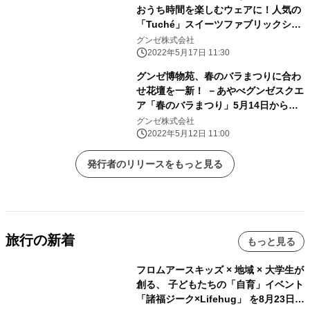
おうち時間を楽しむウェアに！人気の
「Tuché」スイーツファブリックシリ
ーズに、マカロン登場！
グンゼ株式会社
2022年5月17日 11:30
グンゼ博物苑、春のバラまつりに合わ
せ花壇を一新！ －あやべグンゼスクエ
ア「春のバラまつり」5月14日から開
催－
グンゼ株式会社
2022年5月12日 11:00
発行者のリリースをもっと見る
旅行の新着
もっと見る
フロムアースキッズ × 地域 × 大学生が
創る、 子どもたちの「自育」イベント
「諸福ジーク×Lifehug」 を8月23日