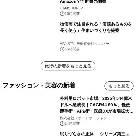
Amazonで予約販売開始
CAMSHOP.JP
16時間前
物価高で注目される「価値あるものを
長く使う」住まいづくりを提案
VIVI STYLE/株式会社クレバー
16時間前
旅行の新着をもっと見る
ファッション・美容の新着
もっと見る
外科用ロボット市場、2035年544億米
ドルへ急成長｜CAGR44.90％、低侵
襲手術・AI技術・医療DXが市場拡大を
牽引
株式会社レポートオーシャン
14時間前
眠りづらさの正体──シリーズ第三回