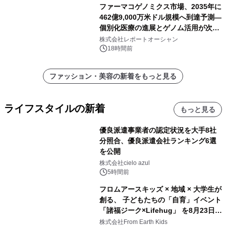
ファーマコゲノミクス市場、2035年に
462億9,000万米ドル規模へ到達予測―
個別化医療の進展とゲノム活用が次世
代ヘルスケア投資を加速
株式会社レポートオーシャン
18時間前
ファッション・美容の新着をもっと見る
ライフスタイルの新着
もっと見る
優良派遣事業者の認定状況を大手8社
分照合、優良派遣会社ランキング6選
を公開
株式会社cielo azul
5時間前
フロムアースキッズ × 地域 × 大学生が
創る、 子どもたちの「自育」イベント
「諸福ジーク×Lifehug」 を8月23日
(日)開催
株式会社From Earth Kids