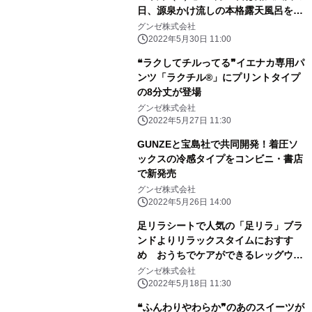
日、源泉かけ流しの本格露天風呂を楽
しもう！-
グンゼ株式会社
2022年5月30日 11:00
❝ラクしてチルってる❞イエナカ専用パ
ンツ「ラクチル®」にプリントタイプ
の8分丈が登場
グンゼ株式会社
2022年5月27日 11:30
GUNZEと宝島社で共同開発！着圧ソ
ックスの冷感タイプをコンビニ・書店
で新発売
グンゼ株式会社
2022年5月26日 14:00
足リラシートで人気の「足リラ」ブラ
ンドよりリラックスタイムにおすす
め おうちでケアができるレッグウエ
ア誕生
グンゼ株式会社
2022年5月18日 11:30
❝ふんわりやわらか❞のあのスイーツが