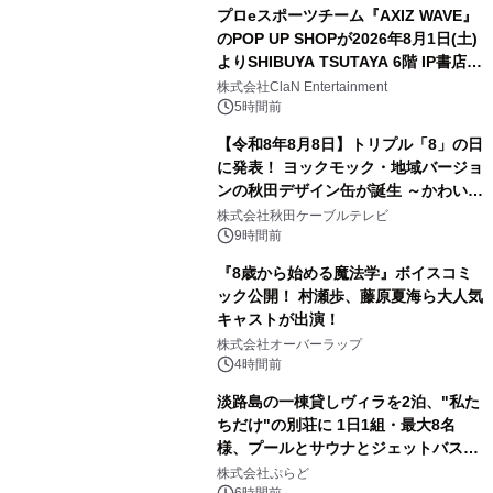
プロeスポーツチーム『AXIZ WAVE』
のPOP UP SHOPが2026年8月1日(土)
よりSHIBUYA TSUTAYA 6階 IP書店で
3
開催決定！！
株式会社ClaN Entertainment
5時間前
【令和8年8月8日】トリプル「8」の日
に発表！ ヨックモック・地域バージョ
ンの秋田デザイン缶が誕生 ～かわいい
4
秋田犬の子犬と秋田の四季と名所を巡
株式会社秋田ケーブルテレビ
るパッケージ～ 9月1日(火)秋田県内で
9時間前
販売開始
『8歳から始める魔法学』ボイスコミ
ック公開！ 村瀬歩、藤原夏海ら大人気
キャストが出演！
5
株式会社オーバーラップ
4時間前
淡路島の一棟貸しヴィラを2泊、"私た
ちだけ"の別荘に 1日1組・最大8名
様、プールとサウナとジェットバス付
6
きで Villa Mon Temps AWAJIの連泊
株式会社ぷらど
6時間前