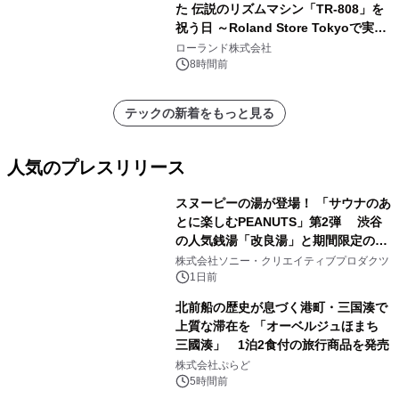
た 伝説のリズムマシン「TR-808」を
祝う日 ～Roland Store Tokyoで実機
を展示しての 記念キャンペーンを開
ローランド株式会社
催 英国ラジオ「NTS」の 特別プログ
8時間前
ラムや、「TR-808」を愛する伝説的
アーティストを フィーチャーしたアニ
テックの新着をもっと見る
メーションを公開～
人気のプレスリリース
スヌーピーの湯が登場！ 「サウナのあ
とに楽しむPEANUTS」第2弾 渋谷
の人気銭湯「改良湯」と期間限定のコ
1
ラボレーション サウナイキタイコラ
株式会社ソニー・クリエイティブプロダクツ
ボグッズも発売決定！
1日前
北前船の歴史が息づく港町・三国湊で
上質な滞在を 「オーベルジュほまち
三國湊」 1泊2食付の旅行商品を発売
2
株式会社ぷらど
5時間前