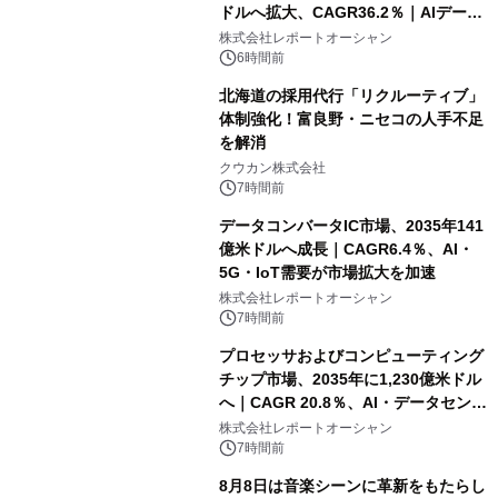
ドルへ拡大、CAGR36.2％｜AIデータ
センター・高速光通信需要が成長を加
株式会社レポートオーシャン
速
6時間前
北海道の採用代行「リクルーティブ」
体制強化！富良野・ニセコの人手不足
を解消
クウカン株式会社
7時間前
データコンバータIC市場、2035年141
億米ドルへ成長｜CAGR6.4％、AI・
5G・IoT需要が市場拡大を加速
株式会社レポートオーシャン
7時間前
プロセッサおよびコンピューティング
チップ市場、2035年に1,230億米ドル
へ｜CAGR 20.8％、AI・データセンタ
ー需要が成長を牽引
株式会社レポートオーシャン
7時間前
8月8日は音楽シーンに革新をもたらし