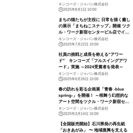
ップ」を開催！
キンコーズ・ジャパン株式会社
2025年8月1日 10:00
まちの猫たちが主役に 日常を描く癒し
の展示「まちねこスナップ」開催 ツク
ル・ワーク新宿センタービル店でイラ
ストレーター宮下和とコラボ
キンコーズ・ジャパン株式会社
2025年7月22日 10:00
社員の挑戦と成長を称える“アワー
ド” キンコーズ「フルスイングアワ
ード」実施 ～2024受賞者を発表～
キンコーズ・ジャパン株式会社
2025年6月26日 10:00
春の訪れを彩る企画展「青春 -blue
spring-」を開催！ ～桜舞う幻想的な
アート空間をツクル・ワーク新宿セン
タービル店にて体験～
キンコーズ・ジャパン株式会社
2025年3月14日 16:00
【全国販売開始】石川県発の再生紙
「おきあがみ」 〜 地域復興を支える