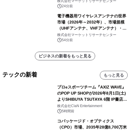
以下、骨材ホッパー 10 m³～12 m³、
株式会社マーケットリサーチセンター
骨材ホッパー 12 m³以上）・分析レポ
24分前
ートを発表
電子機器用ワイヤレスアンテナの世界
市場（2026年～2032年）、市場規模
（UHFアンテナ、VHFアンテナ）・分
析レポートを発表
株式会社マーケットリサーチセンター
54分前
ビジネスの新着をもっと見る
テックの新着
もっと見る
プロeスポーツチーム『AXIZ WAVE』
のPOP UP SHOPが2026年8月1日(土)
よりSHIBUYA TSUTAYA 6階 IP書店で
開催決定！！
株式会社ClaN Entertainment
5時間前
コパッケージド・オプティクス
（CPO）市場、2035年28億8,700万米