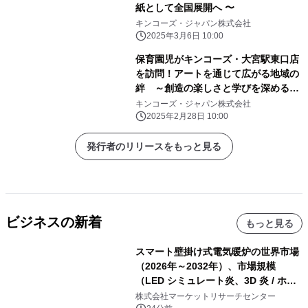
紙として全国展開へ 〜
キンコーズ・ジャパン株式会社
2025年3月6日 10:00
保育園児がキンコーズ・大宮駅東口店
を訪問！アートを通じて広がる地域の
絆 ～創造の楽しさと学びを深める特
別な交流体験～
キンコーズ・ジャパン株式会社
2025年2月28日 10:00
発行者のリリースをもっと見る
ビジネスの新着
もっと見る
スマート壁掛け式電気暖炉の世界市場
（2026年～2032年）、市場規模
（LED シミュレート炎、3D 炎 / ホロ
グラフィック効果、水ミスト炎）・分
株式会社マーケットリサーチセンター