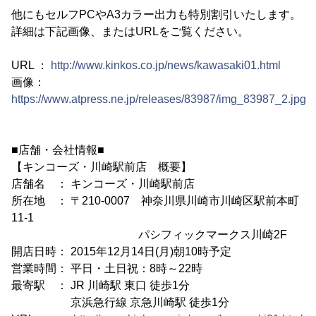
他にもセルフPCやA3カラー出力も特別割引いたします。
詳細は下記画像、またはURLをご覧ください。
URL ：
http://www.kinkos.co.jp/news/kawasaki01.html
画像：
https://www.atpress.ne.jp/releases/83987/img_83987_2.jpg
■店舗・会社情報■
【キンコーズ・川崎駅前店 概要】
店舗名 ： キンコーズ・川崎駅前店
所在地 ： 〒210-0007 神奈川県川崎市川崎区駅前本町
11-1
パシフィックマークス川崎2F
開店日時： 2015年12月14日(月)朝10時予定
営業時間： 平日・土日祝：8時～22時
最寄駅 ： JR 川崎駅 東口 徒歩1分
京浜急行線 京急川崎駅 徒歩1分