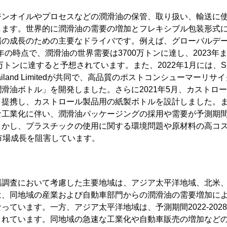
ジンオイルやプロセスなどの潤滑油の保管、取り扱い、輸送に
します。世界的に潤滑油の需要の増加とフレキシブル包装形式
の成長のための主要なドライバです。例えば、グローバルデータ
2020年の時点で、潤滑油の世界需要は3700万トンに達し、2023
トンに達すると予想されています。また、2022年1月には、SCG C
 of Thailand Limitedが共同で、高品質のポストコンシューマ
滑油ボトル」を開発しました。さらに2021年5月、カストロ
と提携し、カストロール製品用の紙製ボトルを設計しました。
な工業化に伴い、潤滑油パッケージングの採用や需要が予測期
かし、プラスチックの使用に関する環境問題や原材料の高コスト
市場成長を阻害しています。
場調査において考慮した主要地域は、アジア太平洋地域、北米
は、同地域の産業および自動車部門からの潤滑油の需要増加に
っています。一方、アジア太平洋地域は、予測期間2022-202
されています。同地域の急速な工業化や自動車販売の増加など