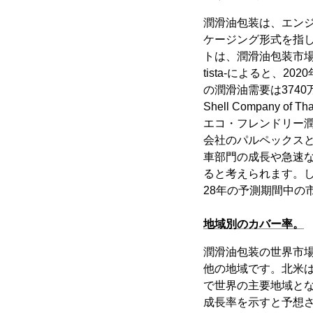
潤滑油包装は、エン
ケージング形式を指
トは、潤滑油包装市場
tista-によると、
の潤滑油需要は3740万
Shell Company
エコ・フレンドリー潤
会社のパルペックス
車部門の成長や急速
ると考えられます。し
28年の予測期間中の
地域別のカバー率。
潤滑油包装の世界市
他の地域です。北米
で世界の主要地域とな
成長率を示すと予想