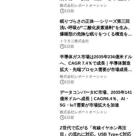
牽引
株式会社レポートオーシャン
1日前
眠りづらさの正体──シリーズ第三回
浅い呼吸が"二酸化炭素過剰"を生み、
爆睡型の危険な眠りをつくる構造を解
説
トラタニ株式会社
1日前
半導体ガス市場は2035年236億米ドル
へ、CAGR 7.4％で成長｜半導体製造
拡大・先端プロセス需要が市場成長を
加速
株式会社レポートオーシャン
1日前
データコンバータIC市場、2035年141
億米ドルへ成長｜CAGR6.4％、AI・
5G・IoT需要が市場拡大を加速
株式会社レポートオーシャン
1日前
Z世代で広がる「有線イヤホン再注
目」の流れに対応。USB Type-C対応