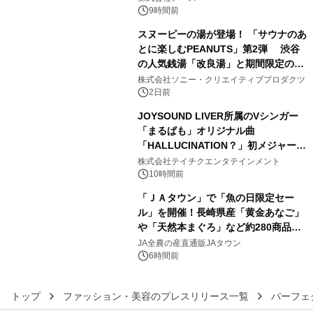
9時間前
スヌーピーの湯が登場！ 「サウナのあ
とに楽しむPEANUTS」第2弾 渋谷
の人気銭湯「改良湯」と期間限定のコ
4
ラボレーション サウナイキタイコラ
株式会社ソニー・クリエイティブプロダクツ
ボグッズも発売決定！
2日前
JOYSOUND LIVER所属のVシンガー
「まるぱも」オリジナル曲
「HALLUCINATION？」初メジャー配
5
信リリース決定！
株式会社テイチクエンタテインメント
10時間前
「ＪＡタウン」で「魚の日限定セー
ル」を開催！長崎県産「黄金あなご」
や「天然本まぐろ」など約280商品を
6
販売！～毎月１０日の定例企画～
JA全農の産直通販JAタウン
6時間前
トップ
ファッション・美容のプレスリリース一覧
パーフェ