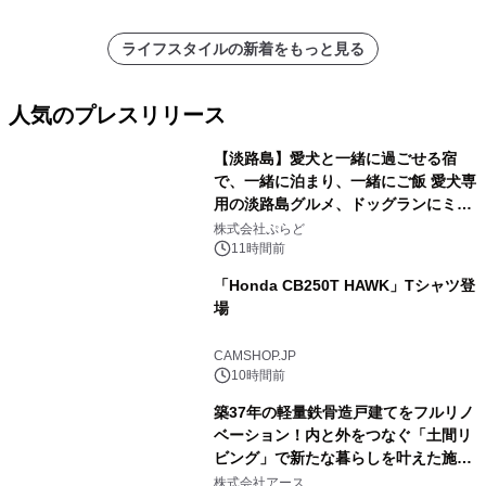
ライフスタイルの新着をもっと見る
人気のプレスリリース
【淡路島】愛犬と一緒に過ごせる宿
で、一緒に泊まり、一緒にご飯 愛犬専
用の淡路島グルメ、ドッグランにミニ
1
プール グランピングとトレーラーハウ
株式会社ぷらど
スの2施設で
11時間前
「Honda CB250T HAWK」Tシャツ登
場
2
CAMSHOP.JP
10時間前
築37年の軽量鉄骨造戸建てをフルリノ
ベーション！内と外をつなぐ「土間リ
ビング」で新たな暮らしを叶えた施工
3
事例を株式会社アースが公開
株式会社アース