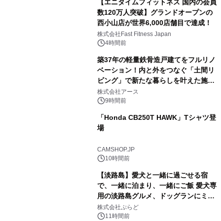
【エニタイムフィットネス 国内の会員
数120万人突破】グランドオープンの
西小山店が世界6,000店舗目で達成！
株式会社Fast Fitness Japan
4時間前
築37年の軽量鉄骨造戸建てをフルリノ
ベーション！内と外をつなぐ「土間リ
ビング」で新たな暮らしを叶えた施工
事例を株式会社アースが公開
株式会社アース
9時間前
「Honda CB250T HAWK」Tシャツ登
場
CAMSHOP.JP
10時間前
【淡路島】愛犬と一緒に過ごせる宿
で、一緒に泊まり、一緒にご飯 愛犬専
用の淡路島グルメ、ドッグランにミニ
プール グランピングとトレーラーハウ
株式会社ぷらど
スの2施設で
11時間前