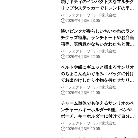
焼けキティのインパクト大なマルチク
リップやステッカーでトレンドの平成
レトロ感ばっちりです。
パーフェクト・ワールド株式会社
2026年4月3日 23:05
淡いピンクが春らしいちいかわのラン
チグッズ特集。ランチトートやお弁当
箱等、表情豊かなちいかわたちと優し
いピンク色に心和む
パーフェクト・ワールド株式会社
2026年4月3日 22:05
ベルトや紐にギュッと掴まるサンリオ
のちょこんぬいぐるみ！バッグに付け
てお出かけしたり小物を持たせたりと
自由に楽しめる！
パーフェクト・ワールド株式会社
2026年4月3日 21:05
チャーム単体でも使えるサンリオのペ
ンチャームキーホルダー5種。ペンや
ポーチ、キーホルダーに付けて自分だ
けのアレンジしよう
パーフェクト・ワールド株式会社
2026年4月3日 20:05