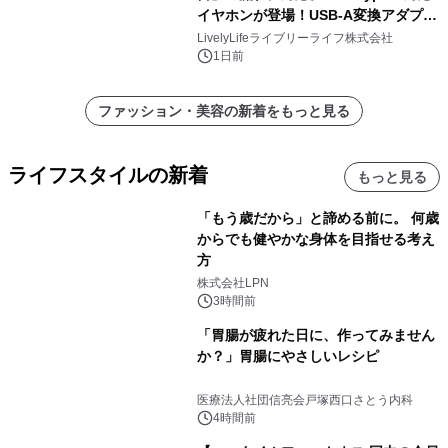
イヤホンが登場！USB-A変換アダプタ
ー付きでスマホからパソコンまで幅広
LivelyLifeライブリーライフ株式会社
く活用可能
1日前
ファッション・美容の新着をもっと見る
ライフスタイルの新着
もっと見る
「もう歳だから」と諦める前に。 何歳
からでも健やかな身体を目指せる考え
方
株式会社LPN
3時間前
「胃腸が疲れた日に、作ってみません
か？」胃腸にやさしいレシピ
医療法人社団信亮会戸塚西口さとう内科
4時間前