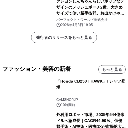
クレヨンしんちゃんらしいポップなデ
ザインのメッシュポーチ2種。大きめ
サイズで使い勝手抜群。お出かけや旅
行にぜひ！
パーフェクト・ワールド株式会社
2026年4月3日 19:05
発行者のリリースをもっと見る
ファッション・美容の新着
もっと見る
「Honda CB250T HAWK」Tシャツ登
場
CAMSHOP.JP
10時間前
外科用ロボット市場、2035年544億米
ドルへ急成長｜CAGR44.90％、低侵
襲手術・AI技術・医療DXが市場拡大を