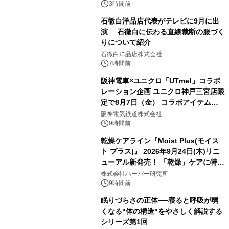
3時間前
石徹白洋品店代表がテレビに9月に出
演 石徹白に伝わる直線裁断の服づく
りについて紹介
石徹白洋品店株式会社
7時間前
阪神電車×ユニクロ「UTme!」コラボ
レーション企画 ユニクロ神戸三宮店限
定で8月7日（金） コラボアイテムが
発売決定！
阪神電気鉄道株式会社
9時間前
乾燥ケアライン『Moist Plus(モイス
ト プラス)』 2026年9月24日(木)リニ
ューアル新発売！ 「乾燥」ケアに特化
し、ライン使いで潤いに満ちた肌へ
株式会社ハーバー研究所
9時間前
眠りづらさの正体──寝ると呼吸が弱
くなる"体の構造"をやさしく解説する
シリーズ第1回