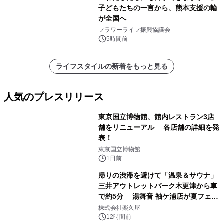
子どもたちの一言から、熊本支援の輪
が全国へ
フラワーライフ振興協議会
5時間前
ライフスタイルの新着をもっと見る
人気のプレスリリース
東京国立博物館、館内レストラン3店
舗をリニューアル 各店舗の詳細を発
表！
1
東京国立博物館
1日前
帰りの渋滞を避けて「温泉＆サウナ」
三井アウトレットパーク木更津から車
で約5分 湯舞音 袖ケ浦店が夏フェア
2
メニューを提供
株式会社楽久屋
12時間前