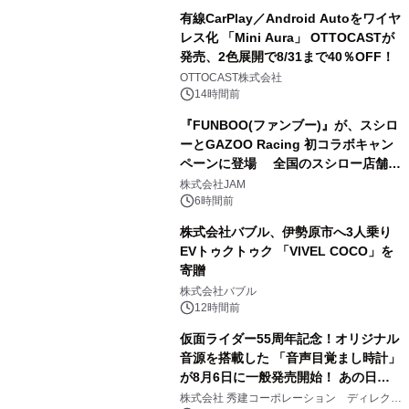
有線CarPlay／Android Autoをワイヤ
レス化 「Mini Aura」 OTTOCASTが
発売、2色展開で8/31まで40％OFF！
3
OTTOCAST株式会社
14時間前
『FUNBOO(ファンブー)』が、スシロ
ーとGAZOO Racing 初コラボキャン
ペーンに登場 全国のスシロー店舗で
4
GR 4車種の FUNBOO(ミニカー)付き
株式会社JAM
メニューが展開されます
6時間前
株式会社バブル、伊勢原市へ3人乗り
EVトゥクトゥク 「VIVEL COCO」を
寄贈
5
株式会社バブル
12時間前
仮面ライダー55周年記念！オリジナル
音源を搭載した 「音声目覚まし時計」
が8月6日に一般発売開始！ あの日の
6
大興奮が今甦る
株式会社 秀建コーポレーション ディレクト