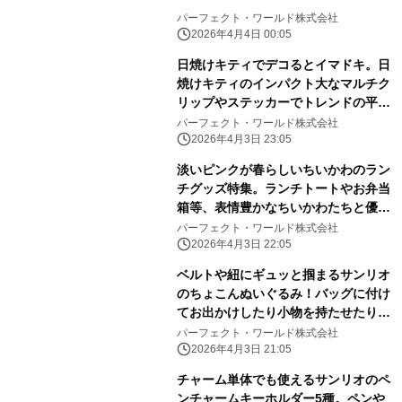
パーフェクト・ワールド株式会社
2026年4月4日 00:05
日焼けキティでデコるとイマドキ。日
焼けキティのインパクト大なマルチク
リップやステッカーでトレンドの平成
レトロ感ばっちりです。
パーフェクト・ワールド株式会社
2026年4月3日 23:05
淡いピンクが春らしいちいかわのラン
チグッズ特集。ランチトートやお弁当
箱等、表情豊かなちいかわたちと優し
いピンク色に心和む
パーフェクト・ワールド株式会社
2026年4月3日 22:05
ベルトや紐にギュッと掴まるサンリオ
のちょこんぬいぐるみ！バッグに付け
てお出かけしたり小物を持たせたりと
自由に楽しめる！
パーフェクト・ワールド株式会社
2026年4月3日 21:05
チャーム単体でも使えるサンリオのペ
ンチャームキーホルダー5種。ペンや