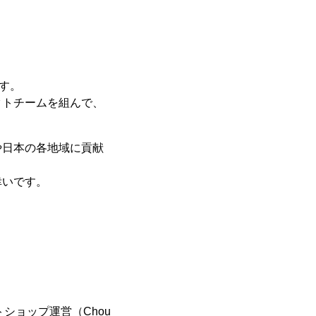
す。
クトチームを組んで、
。
や日本の各地域に貢献
幸いです。
ショップ運営（Chou