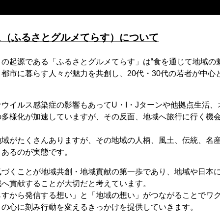
ェ（ふるさとグルメてらす）について
の起源である「ふるさとグルメてらす」は‟食を通じて地域の
都市に暮らす人々が魅力を共創し、20代・30代の若者が中心
ウイルス感染症の影響もあってU・I・Jターンや他拠点生活、
の多様化が加速していますが、その反面、地域へ旅行に行く機
地域がたくさんありますが、その地域の人柄、風土、伝統、名
くあるのが実態です。
気づくことが地域共創・地域貢献の第一歩であり、地域や日本
域へ貢献することが大切だと考えています。
らすから発信する想い」と「地域の想い」がつながることでワ
々の心に刻み行動を変えるきっかけを提供していきます。