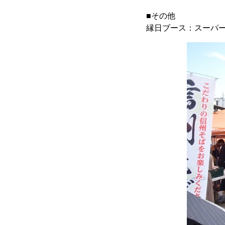
■その他
縁日ブース：スーパ