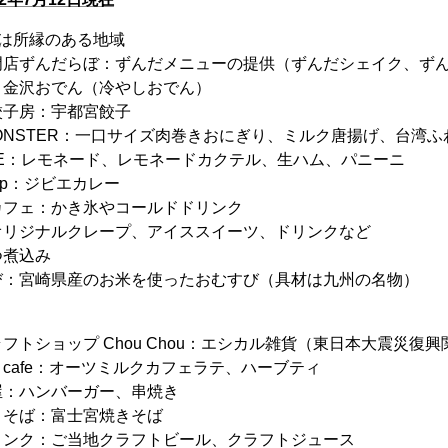
は所縁のある地域
門店ずんだらぼ：ずんだメニューの提供（ずんだシェイク、ず
：金沢おでん（冷やしおでん）
餃子房：宇都宮餃子
MONSTER：一口サイズ肉巻きおにぎり、ミルク唐揚げ、台湾
LIFE：レモネード、レモネードカクテル、生ハム、パニーニ
amp：ジビエカレー
カフェ：かき氷やコールドドリンク
オリジナルクレープ、アイススイーツ、ドリンクなど
つ煮込み
び：宮崎県産のお米を使ったおむすび（具材は九州の名物）
フトショップ Chou Chou：エシカル雑貨（東日本大震災復
cafe：オーツミルクカフェラテ、ハーブティ
屋：ハンバーガー、串焼き
きそば：富士宮焼きそば
リンク：ご当地クラフトビール、クラフトジュース