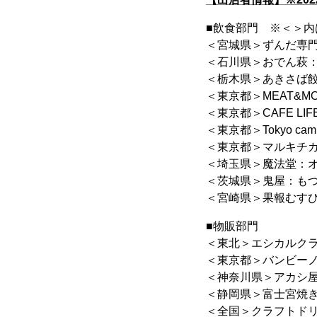
■飲食部門 ※＜＞内
＜宮城県＞ずんだ専
＜石川県＞おでん萩
＜栃木県＞あきさば
＜東京都＞MEAT&
＜東京都＞CAFE 
＜東京都＞Tokyo c
＜東京都＞マルキチ
＜埼玉県＞魔法堂：
＜茨城県＞鬼屋：も
＜宮崎県＞果報むす
■物販部門
＜東北＞エシカルクラ
＜東京都＞バンビーノ
＜神奈川県＞アカシ
＜静岡県＞富士宮焼
＜全国＞クラフトド