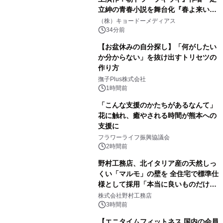
立紳の青春小説を舞台化『春よ来い、
マジで来い』キービジュアル解禁！
（株）キョードーメディアス
34分前
【お盆休みの自分探し】「何がしたい
か分からない」を抜け出すトリセツの
作り方
撫子Plus株式会社
1時間前
「こんな支援のかたちがあるなんて」
花に触れ、癒やされる時間が熊本への
支援に
フラワーライフ振興協議会
2時間前
野村工務店、北イタリア産の天然しっ
くい「マルモ」の壁を 全住宅で標準仕
様として採用「本当に良いものだけに
こだわる」
株式会社野村工務店
3時間前
【エニタイムフィットネス 国内の会員