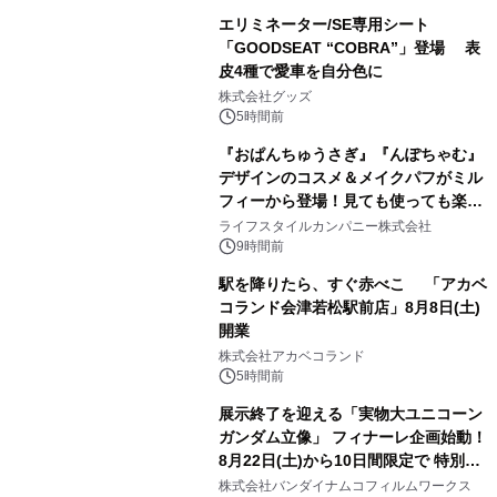
エリミネーター/SE専用シート
「GOODSEAT “COBRA”」登場 表
皮4種で愛車を自分色に
2
株式会社グッズ
5時間前
『おぱんちゅうさぎ』『んぽちゃむ』
デザインのコスメ＆メイクパフがミル
フィーから登場！見ても使っても楽し
3
い、ポップでキュートなコレクショ
ライフスタイルカンパニー株式会社
ン。
9時間前
駅を降りたら、すぐ赤べこ 「アカベ
コランド会津若松駅前店」8月8日(土)
開業
4
株式会社アカベコランド
5時間前
展示終了を迎える「実物大ユニコーン
ガンダム立像」 フィナーレ企画始動！
8月22日(土)から10日間限定で 特別映
5
像『UNICORN GUNDAM Statue ―
株式会社バンダイナムコフィルムワークス