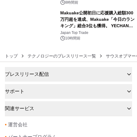
BEYOND POSSIBILITY ―』を上映！
8時間前
Makuake公開初日に応援購入総額300
万円超を達成、Makuake「今日のラン
キング」総合3位も獲得。 YECHAN音
6
浴シンギングボウル第2弾の大型サイ
Japan Top Trade
ズ（XL・2XL・3XL）を先行販売中
10時間前
トップ
テクノロジーのプレスリリース一覧
サウスオブマー
プレスリリース配信
サポート
関連サービス
•
運営会社
•
パートナープログラム