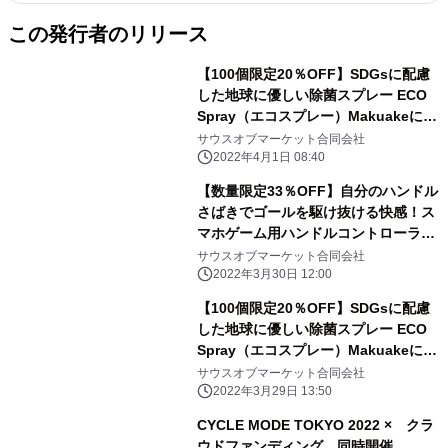
この発行者のリリース
【100個限定20％OFF】SDGsに配慮
した地球に優しい除菌スプレー ECO
Spray（エコスプレー）Makuakeにて
販売中
サウスオブマーケット合同会社
2022年4月1日 08:40
【数量限定33％OFF】自分のハンドル
さばきでゴールを駆け抜ける快感！ス
マホゲーム用ハンドルコントローラ
ー Makuakeにて3月30日販売開始
サウスオブマーケット合同会社
2022年3月30日 12:00
【100個限定20％OFF】SDGsに配慮
した地球に優しい除菌スプレー ECO
Spray（エコスプレー）Makuakeにて
3月29日販売開始
サウスオブマーケット合同会社
2022年3月29日 13:50
CYCLE MODE TOKYO 2022 × クラ
ウドファンディング 同時開催