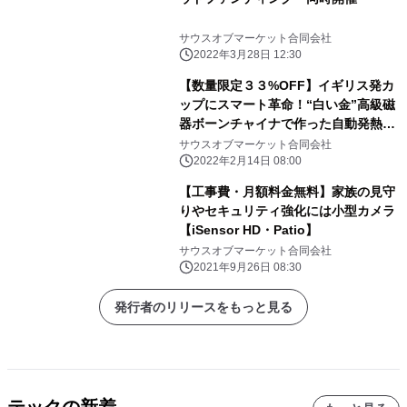
サウスオブマーケット合同会社
2022年3月28日 12:30
【数量限定３３%OFF】イギリス発カ
ップにスマート革命！“白い金”高級磁
器ボーンチャイナで作った自動発熱マ
グ
サウスオブマーケット合同会社
2022年2月14日 08:00
【工事費・月額料金無料】家族の見守
りやセキュリティ強化には小型カメラ
【iSensor HD・Patio】
サウスオブマーケット合同会社
2021年9月26日 08:30
発行者のリリースをもっと見る