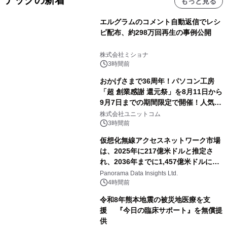
テックの新着
もっと見る
エルグラムのコメント自動返信でレシ
ピ配布、約298万回再生の事例公開
株式会社ミショナ
3時間前
おかげさまで36周年！パソコン工房
「超 創業感謝 還元祭」を8月11日から
9月7日までの期間限定で開催！人気の
ゲーミングPCや高性能ノートPCなど
株式会社ユニットコム
対象iiyama PCのご購入で最大3万円分
3時間前
相当を還元
仮想化無線アクセスネットワーク市場
は、2025年に217億米ドルと推定さ
れ、2036年までに1,457億米ドルに達
すると予測されており、予測期間
Panorama Data Insights Ltd.
（2026年～2036年）
4時間前
令和8年熊本地震の被災地医療を支
援 『今日の臨床サポート』を無償提
供