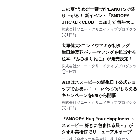
この夏“うめだ一帯”がPEANUTSで盛
り上がる！ 新イベント「SNOOPY
STICKER CLUB」に加えて 毎年大好
評阪急の「うめだスヌーピーフェステ
株式会社ソニー・クリエイティブプロダクツ
ィバル」、 グラングリーン大阪 ショ
1日前
ップ&レストランでは 「I LIKE
大塚健太×コンドウアキが初タッグ！
SUMMER TIME with PEANUTS」を
生田絵梨花がテーマソングを担当する
初開催！
絵本 『ふみきりねこ』が発売決定！
LINEスタンプも同時リリース！
株式会社ソニー・クリエイティブプロダクツ
2日前
8/10はスヌーピーの誕生日！公式ショ
ップでお祝い！ エコバッグがもらえる
キャンペーンを8/8から開催
株式会社ソニー・クリエイティブプロダクツ
2日前
『SNOOPY Hug Your Happiness ～
スヌーピー 好きに包まれる展～』が
タオル美術館でリニューアルオープ
ン！
一広株式会社タオル美術館、株式会社ソニ