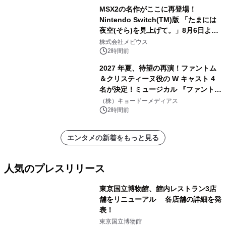
MSX2の名作がここに再登場！
Nintendo Switch(TM)版 「たまには
夜空(そら)を見上げて。」8月6日より
配信開始！
株式会社メビウス
2時間前
2027 年夏、待望の再演！ファントム
＆クリスティーヌ役の W キャスト 4
名が決定！ミュージカル 『ファント
ム』
（株）キョードーメディアス
2時間前
エンタメの新着をもっと見る
人気のプレスリリース
東京国立博物館、館内レストラン3店
舗をリニューアル 各店舗の詳細を発
表！
1
東京国立博物館