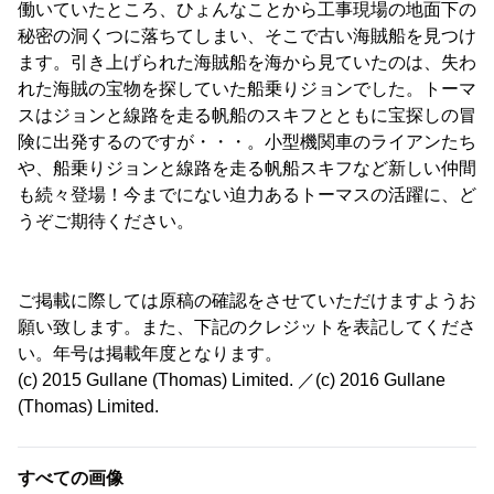
働いていたところ、ひょんなことから工事現場の地面下の
秘密の洞くつに落ちてしまい、そこで古い海賊船を見つけ
ます。引き上げられた海賊船を海から見ていたのは、失わ
れた海賊の宝物を探していた船乗りジョンでした。トーマ
スはジョンと線路を走る帆船のスキフとともに宝探しの冒
険に出発するのですが・・・。小型機関車のライアンたち
や、船乗りジョンと線路を走る帆船スキフなど新しい仲間
も続々登場！今までにない迫力あるトーマスの活躍に、ど
うぞご期待ください。
ご掲載に際しては原稿の確認をさせていただけますようお
願い致します。また、下記のクレジットを表記してくださ
い。年号は掲載年度となります。
(c) 2015 Gullane (Thomas) Limited. ／(c) 2016 Gullane
(Thomas) Limited.
すべての画像