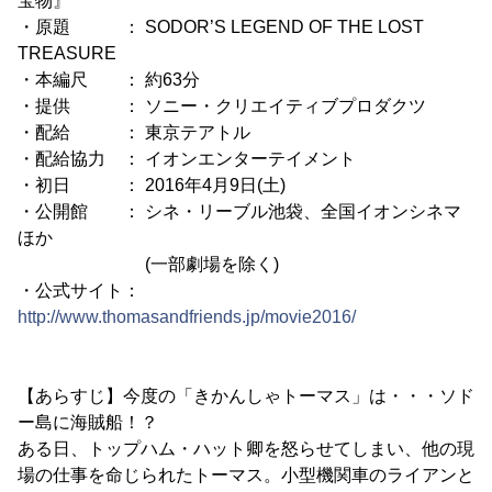
宝物』
・原題 ： SODOR’S LEGEND OF THE LOST
TREASURE
・本編尺 ： 約63分
・提供 ： ソニー・クリエイティブプロダクツ
・配給 ： 東京テアトル
・配給協力 ： イオンエンターテイメント
・初日 ： 2016年4月9日(土)
・公開館 ： シネ・リーブル池袋、全国イオンシネマ
ほか
(一部劇場を除く)
・公式サイト：
http://www.thomasandfriends.jp/movie2016/
【あらすじ】今度の「きかんしゃトーマス」は・・・ソド
ー島に海賊船！？
ある日、トップハム・ハット卿を怒らせてしまい、他の現
場の仕事を命じられたトーマス。小型機関車のライアンと