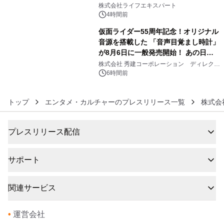
5
株式会社ライフエキスパート
4時間前
仮面ライダー55周年記念！オリジナル
音源を搭載した 「音声目覚まし時計」
が8月6日に一般発売開始！ あの日の
6
大興奮が今甦る
株式会社 秀建コーポレーション ディレクト
アートギャラリー
6時間前
トップ
エンタメ・カルチャーのプレスリリース一覧
株式会
プレスリリース配信
サポート
関連サービス
•
運営会社