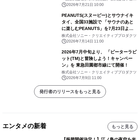
ー・クリエイティブプロダクツ
2026年7月21日 10:00
PEANUTS(スヌーピー)とサウナイキ
タイ、全国33施設で 「サウナのあと
に楽しむPEANUTS」を7月23日より
開催 限定冊子・ステッカー配布や
株式会社ソニー・クリエイティブプロダクツ
SNSキャンペーンも実施
2026年7月14日 11:00
2026年7月中旬より、 「ピーターラビ
ット(TM)と冒険しよう！キャンペー
ン」を 東急田園都市線にて開催！
株式会社ソニー・クリエイティブプロダクツ
2026年7月9日 11:00
発行者のリリースをもっと見る
エンタメの新着
もっと見る
【振替開催決定！】江ノ島の夜空を光