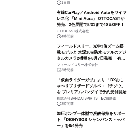
1日前
有線CarPlay／Android Autoをワイヤ
レス化 「Mini Aura」 OTTOCASTが
発売、2色展開で8/31まで40％OFF！
2
OTTOCAST株式会社
4時間前
フィールドスリー、光学3倍ズーム搭
載モデルと 水深10m防水モデルのデジ
タルカメラ2機種を8月7日発売 有効
3
約1300万画素、用途別に選べるコンデ
フィールドスリー株式会社
ジ新登場
3時間前
「仮面ライダーガヴ」より 「DXおし
ゃべりブリザードソルベエゴチゾウ」
を プレミアムバンダイで予約受付開始
4
株式会社BANDAI SPIRITS EC戦略部
2時間前
加圧ポンプ一体型で炭酸保持をサポー
ト 「DIONYSOS シャンパンストッパ
ー」を8/4発売