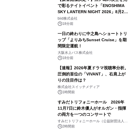
で彩るナイトイベント「ENOSHIMA
SKY LANTERN NIGHT 2026」8月22
日(土)振替開催＆受付スタート！
biid株式会社
18分前
一日の終わりに中之島へショートトリ
ップ「よりみちSunset Cruise」を期
間限定運航！
大阪水上バス株式会社
18分前
【速報】2026年夏ドラマ視聴率分析。
圧倒的首位の「VIVANT」、右肩上が
りの注目作は？
株式会社スイッチメディア
1時間前
すみだトリフォニーホール 2026年
11月7日に鈴木優人がオルガン・指揮
の両方を一つのコンサートで
すみだトリフォニーホール（公益財団法人墨
田区文化振興財団）
2時間前