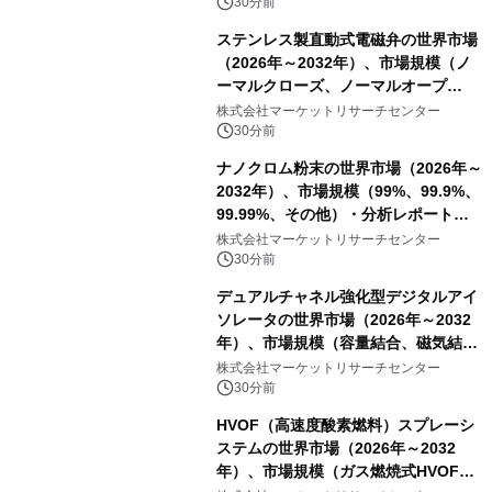
30分前
ステンレス製直動式電磁弁の世界市場
（2026年～2032年）、市場規模（ノ
ーマルクローズ、ノーマルオープ
ン）・分析レポートを発表
株式会社マーケットリサーチセンター
30分前
ナノクロム粉末の世界市場（2026年～
2032年）、市場規模（99%、99.9%、
99.99%、その他）・分析レポートを
発表
株式会社マーケットリサーチセンター
30分前
デュアルチャネル強化型デジタルアイ
ソレータの世界市場（2026年～2032
年）、市場規模（容量結合、磁気結
合、巨大磁気抵抗（GMR））・分析レ
株式会社マーケットリサーチセンター
ポートを発表
30分前
HVOF（高速度酸素燃料）スプレーシ
ステムの世界市場（2026年～2032
年）、市場規模（ガス燃焼式HVOFス