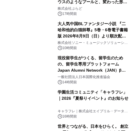
ウスのようなプールと、変わった形の
2
サウナも 「THE BOXY AWAJI」のお
株式会社ぷらど
得な素泊まり連泊プランで
17時間前
大人気中国BLファンタジー小説 『二
哈和他的白猫師尊』5巻・6巻電子書籍
版 2026年8月9日（日）より順次配信
3
開始
株式会社ソニー・ミュージックソリューショ
ンズ
10時間前
現役留学生がつくる、留学生のため
の、留学生専用プラットフォーム
Japan Alumni Network（JAN）β版
4
をリリース
一般社団法人日本国際化推進協会
14時間前
学園生活コミュニティ「キャラフレ」
｜2026『夏祭りイベント』のお知らせ
5
キャラフレ｜株式会社エイプリル・データ・
デザインズ
16時間前
世界とつながる、日本をひらく。 創立