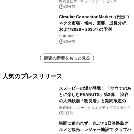
プレーシステム、液体燃料式HVOFス
株式会社マーケットリサーチセンター
プレーシステム、ハイブリッド燃料式
30分前
HVOFスプレーシステム）・分析レポ
Circular Connector Market（円形コ
ートを発表
ネクタ市場）傾向、需要、成長分析、
および2026－2035年の予測
SDKI Inc.
30分前
調査の新着をもっと見る
人気のプレスリリース
スヌーピーの湯が登場！ 「サウナのあ
とに楽しむPEANUTS」第2弾 渋谷
の人気銭湯「改良湯」と期間限定のコ
1
ラボレーション サウナイキタイコラ
株式会社ソニー・クリエイティブプロダクツ
ボグッズも発売決定！
1日前
時間に追われず、丸ごと1日淡路島グ
ルメと観光、レジャー施設で クラブハ