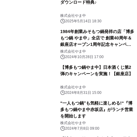
ダウンロード特典♪
株式会社やま中
2025年5月14日 18:30
1984年創業みそもつ鍋発祥の店「博多
もつ鍋 やま中」全店で 創業40周年＆
銀座店オープン1周年記念キャンペー
ン 11月16日（土）～17日（日）限定
株式会社やま中
で開催
2024年10月28日 17:00
【博多もつ鍋やま中】日本酒くじ第2
弾のキャンペーンを実施！【銀座店】
株式会社やま中
2024年8月31日 15:00
“一人もつ鍋”も気軽に楽しめる!“『博
多もつ鍋やま中赤坂店』がランチ営業
を開始します
株式会社やま中
2024年7月8日 09:00