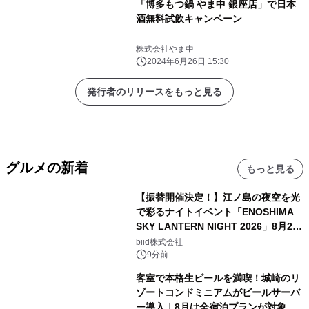
「博多もつ鍋 やま中 銀座店」で日本
酒無料試飲キャンペーン
株式会社やま中
2024年6月26日 15:30
発行者のリリースをもっと見る
グルメの新着
もっと見る
【振替開催決定！】江ノ島の夜空を光
で彩るナイトイベント「ENOSHIMA
SKY LANTERN NIGHT 2026」8月22
日(土)振替開催＆受付スタート！
biid株式会社
9分前
客室で本格生ビールを満喫！城崎のリ
ゾートコンドミニアムがビールサーバ
ー導入｜8月は全宿泊プランが対象