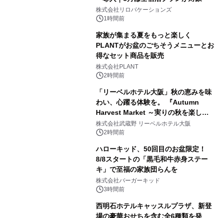
株式会社リロバケーションズ
1時間前
家族が集まる夏をもっと楽しく
PLANTがお盆のごちそうメニューとお
得なセット商品を販売
株式会社PLANT
2時間前
「リーベルホテル大阪」秋の恵みを味
わい、心躍る体験を。 『Autumn
Harvest Market ～実りの秋を楽しむ
ディナー&スイーツビュッフェ～』を9
株式会社武蔵野 リーベルホテル大阪
月18日より開催！
2時間前
ハローキッド、50回目のお盆限定！
8/8スタートの「黒毛和牛赤身ステー
キ」で至福の家族団らんを
株式会社バーガーキッド
3時間前
西明石ホテルキャッスルプラザ、新登
場の豪華おせちを含む全6種類を発