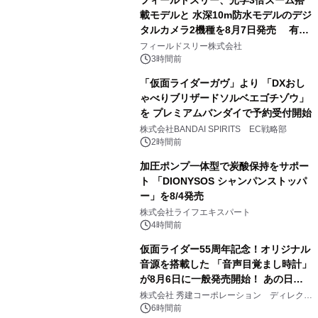
フィールドスリー、光学3倍ズーム搭
載モデルと 水深10m防水モデルのデジ
タルカメラ2機種を8月7日発売 有効
3
約1300万画素、用途別に選べるコンデ
フィールドスリー株式会社
ジ新登場
3時間前
「仮面ライダーガヴ」より 「DXおし
ゃべりブリザードソルベエゴチゾウ」
を プレミアムバンダイで予約受付開始
4
株式会社BANDAI SPIRITS EC戦略部
2時間前
加圧ポンプ一体型で炭酸保持をサポー
ト 「DIONYSOS シャンパンストッパ
ー」を8/4発売
5
株式会社ライフエキスパート
4時間前
仮面ライダー55周年記念！オリジナル
音源を搭載した 「音声目覚まし時計」
が8月6日に一般発売開始！ あの日の
6
大興奮が今甦る
株式会社 秀建コーポレーション ディレクト
アートギャラリー
6時間前