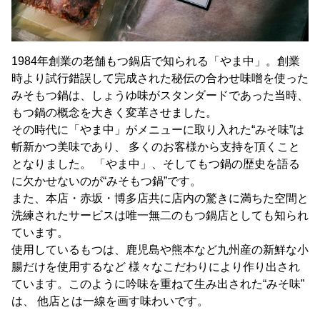
1984年創業の老舗もつ鍋店で知られる「やま中」。創業
時より試行錯誤して完成された秘伝の合わせ味噌を使った
みそもつ鍋は、しょうゆ味がスタンダードであった当時、
もつ鍋の概念を大きく変革させました。
その時代に「やま中」がメニューに取り入れた“みそ味”は
斬新かつ美味であり、 多くのお客様から支持を頂くこと
となりました。 「やま中」、そしてもつ鍋の歴史を語る
に欠かせないのが“みそもつ鍋”です。
また、本店・赤坂・博多店共に店内の驚きに満ちた空間と
洗練されたサービスは唯一無二のもつ鍋店としても知られ
ています。
使用しているもつは、鹿児島や熊本など九州産の新鮮な小
腸だけを使用するなど 様々なこだわりにより作り出され
ています。このように吟味を重ねて生み出された“みそ味”
は、 他店とは一線を画す味わいです。