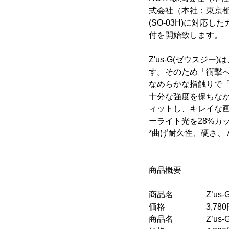
式会社（本社：東京都中野区、
(SO-03H)に対応し
付を開始致します。
Z'us-G(ゼウス
す。そのため「衝撃
なめらかな指触りで
十分な強度を保ちなが
ィットし、キレイな画
ーライト光を28%カ
*曲げ耐久性、硬さ、
商品概要
商品名 Z’us-G（ゼウス
価格 3,780円
商品名 Z’us-G（ゼウ