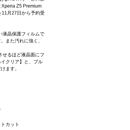
ia Z5 Premium
を11月27日から予約受
強い液晶保護フィルムで
す。また汚れに強く、
させるほど液晶面にフ
ハイクリア】と、ブル
だけます。
ア
ライトカット