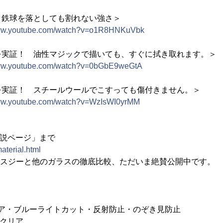
 鉄球を落としても割れない強さ＞
www.youtube.com/watch?v=o1R8HNKuVbk
を実証！ 油性マジックで描いても、すぐに拭き取れます。＞
www.youtube.com/watch?v=0bGbE9weGtA
を実証！ スチールウールでこすっても傷付きません。＞
www.youtube.com/watch?v=WzIsWI0yrMM
解説ページ」まで
material.html
ウスジーと他のガラスの徹底比較、ただいま絶賛公開中です。
イクリア・ブルーライトカット・反射防止・のぞき見防止
ハイクリア