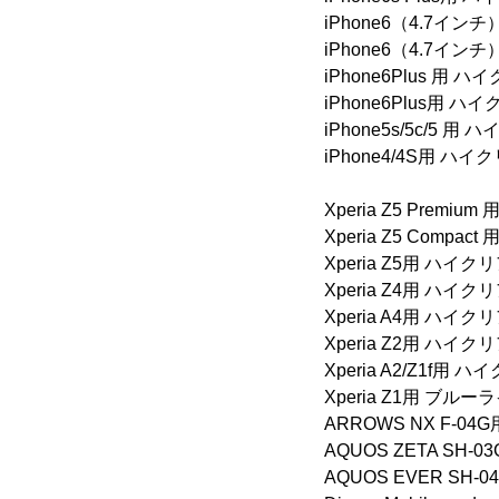
iPhone6（4.7
iPhone6（4.7イン
iPhone6Plus 
iPhone6Plus用 ハイ
iPhone5s/5c/5
iPhone4/4S用 ハイ
Xperia Z5 Pre
Xperia Z5 Com
Xperia Z5用 ハ
Xperia Z4用 ハイクリ
Xperia A4用 ハイクリ
Xperia Z2用 ハイク
Xperia A2/Z1f用 
Xperia Z1用 ブル
ARROWS NX F-04
AQUOS ZETA SH-
AQUOS EVER SH-