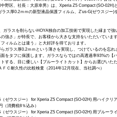
社長：大原幸男）は、Xperia Z5 Compact (SO-02H)とXper
たガラス厚0.2ｍｍの新型液晶保護フィルム、Z'us-G(ゼウスジー)
ジー)は、ガラスを削らないHOYA独自の加工技術で実現した縁まで
への強さ」が特長で、お客様から大きな支持をいただいていま
「フィルムとは違う」と大好評を得ております。
らガラス厚0.2ｍｍという薄さを実現し、つけているのを忘れ
面をタフに保護します。ガラスならではの高透過率93%の【
ットする、目に優しい【ブルーライトカット】からお選びいた
ＡＦＣ耐久性の比較検査（2014年12月現在、当社調べ）
ジー） for Xperia Z5 Compact (SO-02H) 用ハイクリ
（消費税8％込み）
スジー） for Xperia Z5 Compact (SO-02H) 用ブルー