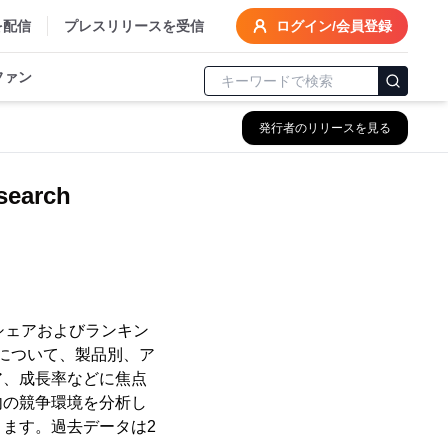
を配信
プレスリリースを受信
ログイン/会員登録
ファン
発行者のリリースを見る
arch
場シェアおよびランキン
場について、製品別、ア
ア、成長率などに焦点
内の競争環境を分析し
ます。過去データは2