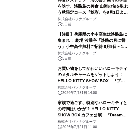
を映す、淡路島の美食 山海の旬を味わ
う秋限定コース『秋彩』を9月1日より
提供開始
株式会社パソナグループ
5日前
【注目】兵庫県の小中高生は淡路島に
集まれ！ 劇場 波乗亭『淡路の月に誓
う』小中高生無料ご招待 8月9日～17
日の期間限定で実施
株式会社パソナグループ
5日前
お買い物をしてかわいいハローキティ
のメタルチャームをゲットしよう！
HELLO KITTY SHOW BOX 『プレ
ゼントキャンペーン』 8月8日より開
株式会社パソナグループ
始
2026年7月31日 14:00
家族で過ごす、特別なハローキティと
の時間はいかが？ HELLO KITTY
SHOW BOX カフェ公演 『Dreamy
Autumn』 9月1日より開催
株式会社パソナグループ
2026年7月31日 11:00