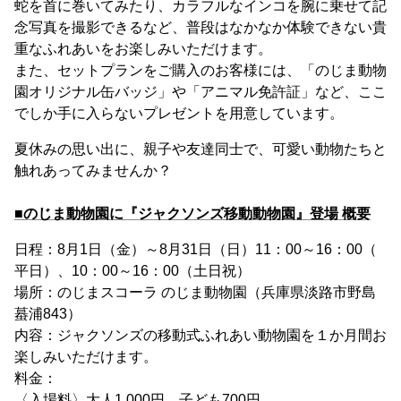
蛇を首に巻いてみたり、カラフルなインコを腕に乗せて記
念写真を撮影できるなど、普段はなかなか体験できない貴
重なふれあいをお楽しみいただけます。
また、セットプランをご購入のお客様には、「のじま動物
園オリジナル缶バッジ」や「アニマル免許証」など、ここ
でしか手に入らないプレゼントを用意しています。
夏休みの思い出に、親子や友達同士で、可愛い動物たちと
触れあってみませんか？
■のじま動物園に『ジャクソンズ移動動物園』登場 概要
日程：8月1日（金）～8月31日（日）11：00～16：00（
平日）、10：00～16：00（土日祝）
場所：のじまスコーラ のじま動物園（兵庫県淡路市野島
蟇浦843）
内容：ジャクソンズの移動式ふれあい動物園を１か月間お
楽しみいただけます。
料金：
〈入場料〉大人1,000円、子ども700円