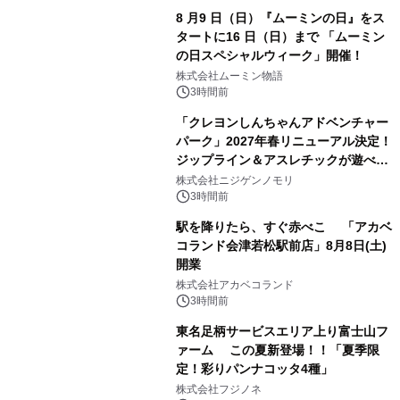
8 月9 日（日）『ムーミンの日』をス
タートに16 日（日）まで 「ムーミン
の日スペシャルウィーク」開催！
株式会社ムーミン物語
3時間前
「クレヨンしんちゃんアドベンチャー
パーク」2027年春リニューアル決定！
ジップライン＆アスレチックが遊べる
のは今年が最後！ 「ラスト！ドキがム
株式会社ニジゲンノモリ
ネムネ～大作戦！」始動
3時間前
駅を降りたら、すぐ赤べこ 「アカベ
コランド会津若松駅前店」8月8日(土)
開業
株式会社アカベコランド
3時間前
東名足柄サービスエリア上り富士山フ
ァーム この夏新登場！！「夏季限
定！彩りパンナコッタ4種」
株式会社フジノネ