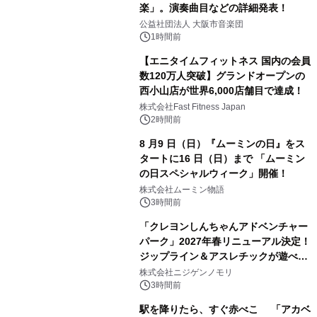
楽」。演奏曲目などの詳細発表！
公益社団法人 大阪市音楽団
1時間前
【エニタイムフィットネス 国内の会員
数120万人突破】グランドオープンの
西小山店が世界6,000店舗目で達成！
株式会社Fast Fitness Japan
2時間前
8 月9 日（日）『ムーミンの日』をス
タートに16 日（日）まで 「ムーミン
の日スペシャルウィーク」開催！
株式会社ムーミン物語
3時間前
「クレヨンしんちゃんアドベンチャー
パーク」2027年春リニューアル決定！
ジップライン＆アスレチックが遊べる
のは今年が最後！ 「ラスト！ドキがム
株式会社ニジゲンノモリ
ネムネ～大作戦！」始動
3時間前
駅を降りたら、すぐ赤べこ 「アカベ