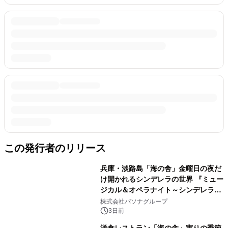
この発行者のリリース
兵庫・淡路島「海の舎」金曜日の夜だ
け開かれるシンデレラの世界 『ミュー
ジカル＆オペラナイト～シンデレラ
～』 9月4日より開催
株式会社パソナグループ
3日前
洋食レストラン「海の舎」実りの季節