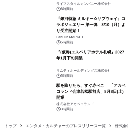
3
い、ポップでキュートなコレクショ
ライフスタイルカンパニー株式会社
ン。
8時間前
『銀河特急 ミルキー☆サブウェイ』コ
ラボジュエリー 第一弾 8/10（月）よ
り受注開始！
4
FanFun MARKET
5時間前
『(仮称)エスペリアホテル札幌』2027
年1月下旬開業
5
サムティホールディングス株式会社
5時間前
駅を降りたら、すぐ赤べこ 「アカベ
コランド会津若松駅前店」8月8日(土)
開業
6
株式会社アカベコランド
3時間前
トップ
エンタメ・カルチャーのプレスリリース一覧
株式会