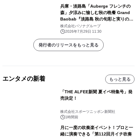
兵庫・淡路島「Auberge フレンチの
森」夕涼みに愉しむ秋の晩餐 Grand
Baobab『淡路島 秋の旬彩と実りの饗
宴コース』9月1日（火）より提供開始
株式会社パソナグループ
2026年7月29日 11:30
発行者のリリースをもっと見る
エンタメの新着
もっと見る
「THE ALFEE新聞 夏イベ特集号」発
売決定！
株式会社スポーツニッポン新聞社
1時間前
月に一度の吹奏楽イベント！プロと一
緒に演奏できる「第112回月イチ吹奏