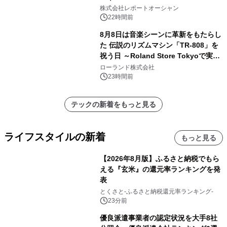
ー需要が成長を牽引
株式会社レポートオーシャン
22時間前
8月8日は音楽シーンに革新をもたらし
た 伝説のリズムマシン「TR-808」を
祝う日 ～Roland Store Tokyoで実機
を展示しての 記念キャンペーンを開
ローランド株式会社
催 英国ラジオ「NTS」の 特別プログ
23時間前
ラムや、「TR-808」を愛する伝説的
アーティストを フィーチャーしたアニ
テックの新着をもっと見る
メーションを公開～
ライフスタイルの新着
もっと見る
【2026年8月版】ふるさと納税でもら
える『玄米』の還元率ランキングを発
表
とくさと-ふるさと納税還元率ランキング-
23分前
優良派遣事業者の認定状況を大手8社