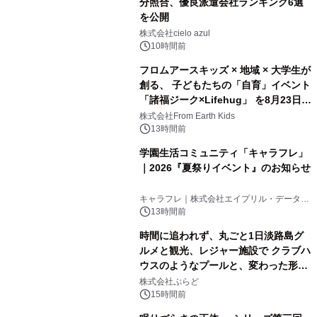
分照合、優良派遣会社ランキング6選
を公開
株式会社cielo azul
10時間前
フロムアースキッズ × 地域 × 大学生が
創る、 子どもたちの「自育」イベント
「諸福ジーク×Lifehug」 を8月23日
(日)開催
株式会社From Earth Kids
13時間前
学園生活コミュニティ「キャラフレ」
｜2026『夏祭りイベント』のお知らせ
キャラフレ｜株式会社エイプリル・データ・
デザインズ
13時間前
時間に追われず、丸ごと1日淡路島グ
ルメと観光、レジャー施設で クラブハ
ウスのようなプールと、変わった形の
サウナも 「THE BOXY AWAJI」のお
株式会社ぷらど
得な素泊まり連泊プランで
15時間前