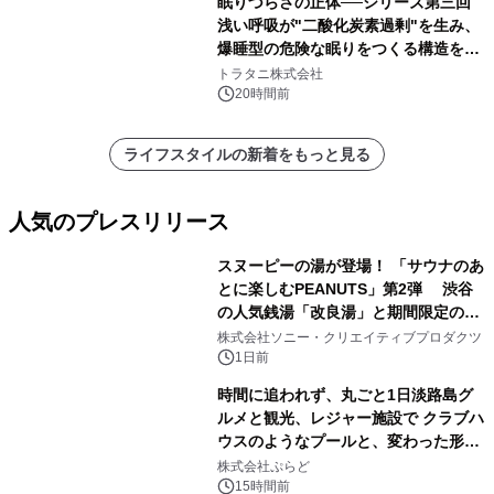
眠りづらさの正体──シリーズ第三回
浅い呼吸が"二酸化炭素過剰"を生み、
爆睡型の危険な眠りをつくる構造を解
説
トラタニ株式会社
20時間前
ライフスタイルの新着をもっと見る
人気のプレスリリース
スヌーピーの湯が登場！ 「サウナのあ
とに楽しむPEANUTS」第2弾 渋谷
の人気銭湯「改良湯」と期間限定のコ
1
ラボレーション サウナイキタイコラ
株式会社ソニー・クリエイティブプロダクツ
ボグッズも発売決定！
1日前
時間に追われず、丸ごと1日淡路島グ
ルメと観光、レジャー施設で クラブハ
ウスのようなプールと、変わった形の
2
サウナも 「THE BOXY AWAJI」のお
株式会社ぷらど
得な素泊まり連泊プランで
15時間前