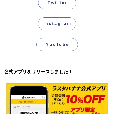
T w i t t e r
I n s t a g r a m
Y o u t u b e
公式アプリをリリースしました！