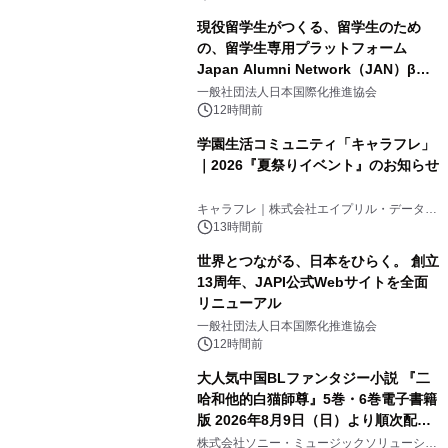
現役留学生がつくる、留学生のため
の、留学生専用プラットフォーム
Japan Alumni Network（JAN）β版
3
をリリース
一般社団法人日本国際化推進協会
12時間前
学園生活コミュニティ「キャラフレ」
｜2026『夏祭りイベント』のお知らせ
4
キャラフレ｜株式会社エイプリル・データ・
デザインズ
13時間前
世界とつながる、日本をひらく。 創立
13周年、JAPI公式Webサイトを全面
リニューアル
5
一般社団法人日本国際化推進協会
12時間前
大人気中国BLファンタジー小説 『二
哈和他的白猫師尊』5巻・6巻電子書籍
版 2026年8月9日（日）より順次配信
6
開始
株式会社ソニー・ミュージックソリューショ