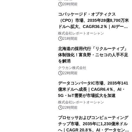
20時間前
コパッケージド・オプティクス
（CPO）市場、2035年28億8,700万米
ドルへ拡大、CAGR36.2％｜AIデータ
センター・高速光通信需要が成長を加
株式会社レポートオーシャン
速
21時間前
北海道の採用代行「リクルーティブ」
体制強化！富良野・ニセコの人手不足
を解消
クウカン株式会社
22時間前
データコンバータIC市場、2035年141
億米ドルへ成長｜CAGR6.4％、AI・
5G・IoT需要が市場拡大を加速
株式会社レポートオーシャン
22時間前
プロセッサおよびコンピューティング
チップ市場、2035年に1,230億米ドル
へ｜CAGR 20.8％、AI・データセンタ