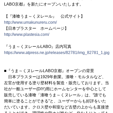
LABO京都』を新たにオープンいたします。
【『漆喰うま～くヌレール』 公式サイト】
http://www.umakunureru.com/
【日本プラスター ホームページ】
http://www.plastesia.com/
『うま～くヌレールLABO』店内写真
https://www.atpress.ne.jp/releases/82781/img_82781_1.jpg
■『うま～くヌレールLABO京都』オープンの背景
日本プラスターは1929年創業。漆喰・モルタルなど、
左官が使用する塗り壁材料を製造・販売しております。当
社が一般ユーザー(DIY)用にホームセンターを中心として
販売している漆喰「漆喰うま～くヌレール」は、“誰でも
簡単に塗ることができる”と、ユーザーからも好評をいた
だいています。クロス壁や和室など古壁の上からも直接塗