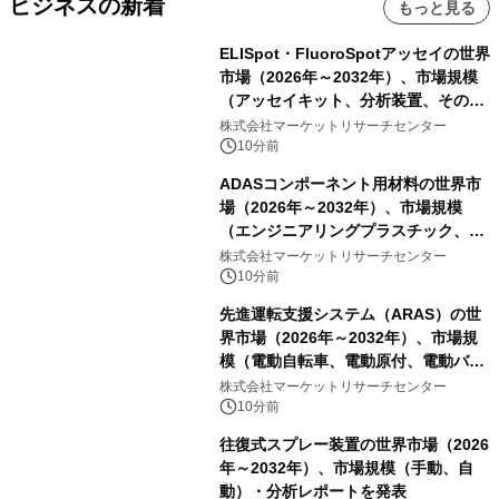
ビジネスの新着
もっと見る
ELISpot・FluoroSpotアッセイの世界
市場（2026年～2032年）、市場規模
（アッセイキット、分析装置、その
他）・分析レポートを発表
株式会社マーケットリサーチセンター
10分前
ADASコンポーネント用材料の世界市
場（2026年～2032年）、市場規模
（エンジニアリングプラスチック、RF
および誘電体材料、光学・カバー材
株式会社マーケットリサーチセンター
料、その他）・分析レポートを発表
10分前
先進運転支援システム（ARAS）の世
界市場（2026年～2032年）、市場規
模（電動自転車、電動原付、電動バイ
ク）・分析レポートを発表
株式会社マーケットリサーチセンター
10分前
往復式スプレー装置の世界市場（2026
年～2032年）、市場規模（手動、自
動）・分析レポートを発表