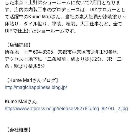
した東京・上野のショールームに次いで2店目となりま
す。店内の内装工事のプロデュースは、DIYブロガーとし
て活躍中のKume Mariさん。当社の素人社員が漆喰塗り～
床貼り、タイル貼り、塗装、植栽、大工仕事など、全て
DIYで仕上げたショールームです。
【店舗詳細】
所在地 ：〒604-8305 京都市中京区市之町170番地
アクセス：地下鉄「二条城前」駅より徒歩2分、JR「二
条」駅より徒歩5分
【Kume Mariさんブログ】
http://magichappiness.blog.jp/
Kume Mariさん
https://www.atpress.ne.jp/releases/82781/img_82781_2.jpg
【会社概要】