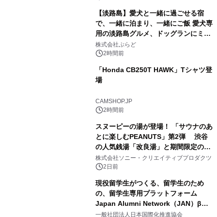
【淡路島】愛犬と一緒に過ごせる宿
で、一緒に泊まり、一緒にご飯 愛犬専
用の淡路島グルメ、ドッグランにミニ
2
プール グランピングとトレーラーハウ
株式会社ぷらど
スの2施設で
2時間前
「Honda CB250T HAWK」Tシャツ登
場
3
CAMSHOP.JP
2時間前
スヌーピーの湯が登場！ 「サウナのあ
とに楽しむPEANUTS」第2弾 渋谷
の人気銭湯「改良湯」と期間限定のコ
4
ラボレーション サウナイキタイコラ
株式会社ソニー・クリエイティブプロダクツ
ボグッズも発売決定！
2日前
現役留学生がつくる、留学生のため
の、留学生専用プラットフォーム
Japan Alumni Network（JAN）β版
5
をリリース
一般社団法人日本国際化推進協会