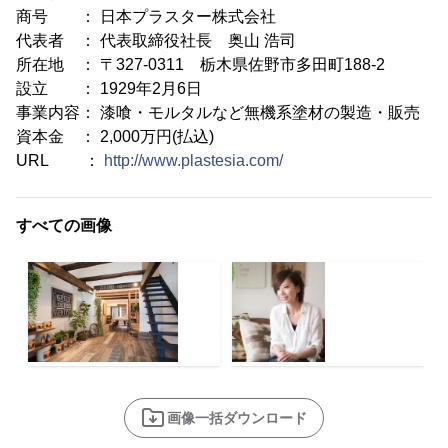
商号 ： 日本プラスター株式会社
代表者 ： 代表取締役社長 奥山 浩司
所在地 ： 〒327-0311 栃木県佐野市多田町188-2
設立 ： 1929年2月6日
事業内容： 漆喰・モルタルなど無機系塗材の製造・販売
資本金 ： 2,000万円(払込)
URL ：
http://www.plastesia.com/
すべての画像
画像一括ダウンロード