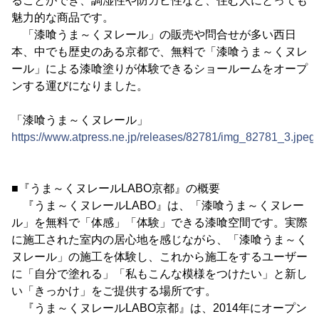
ることができ、調湿性や防カビ性など、住む人にとっても
魅力的な商品です。
「漆喰うま～くヌレール」の販売や問合せが多い西日
本、中でも歴史のある京都で、無料で「漆喰うま～くヌレ
ール」による漆喰塗りが体験できるショールームをオープ
ンする運びになりました。
「漆喰うま～くヌレール」
https://www.atpress.ne.jp/releases/82781/img_82781_3.jpeg
■『うま～くヌレールLABO京都』の概要
『うま～くヌレールLABO』は、「漆喰うま～くヌレー
ル」を無料で「体感」「体験」できる漆喰空間です。実際
に施工された室内の居心地を感じながら、「漆喰うま～く
ヌレール」の施工を体験し、これから施工をするユーザー
に「自分で塗れる」「私もこんな模様をつけたい」と新し
い「きっかけ」をご提供する場所です。
『うま～くヌレールLABO京都』は、2014年にオープン