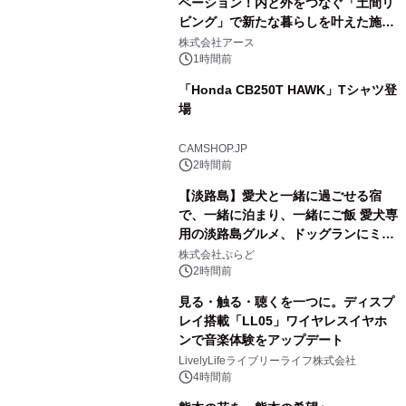
ベーション！内と外をつなぐ「土間リ
ビング」で新たな暮らしを叶えた施工
事例を株式会社アースが公開
株式会社アース
1時間前
「Honda CB250T HAWK」Tシャツ登
場
CAMSHOP.JP
2時間前
【淡路島】愛犬と一緒に過ごせる宿
で、一緒に泊まり、一緒にご飯 愛犬専
用の淡路島グルメ、ドッグランにミニ
プール グランピングとトレーラーハウ
株式会社ぷらど
スの2施設で
2時間前
見る・触る・聴くを一つに。ディスプ
レイ搭載「LL05」ワイヤレスイヤホ
ンで音楽体験をアップデート
LivelyLifeライブリーライフ株式会社
4時間前