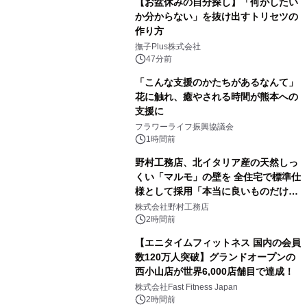
【お盆休みの自分探し】「何がしたい
か分からない」を抜け出すトリセツの
作り方
撫子Plus株式会社
47分前
「こんな支援のかたちがあるなんて」
花に触れ、癒やされる時間が熊本への
支援に
フラワーライフ振興協議会
1時間前
野村工務店、北イタリア産の天然しっ
くい「マルモ」の壁を 全住宅で標準仕
様として採用「本当に良いものだけに
こだわる」
株式会社野村工務店
2時間前
【エニタイムフィットネス 国内の会員
数120万人突破】グランドオープンの
西小山店が世界6,000店舗目で達成！
株式会社Fast Fitness Japan
2時間前