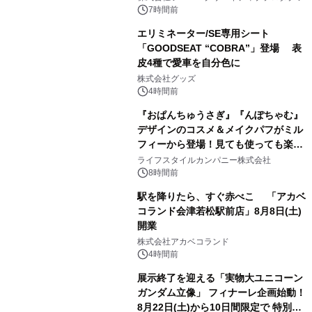
7時間前
エリミネーター/SE専用シート
「GOODSEAT “COBRA”」登場 表
皮4種で愛車を自分色に
2
株式会社グッズ
4時間前
『おぱんちゅうさぎ』『んぽちゃむ』
デザインのコスメ＆メイクパフがミル
フィーから登場！見ても使っても楽し
3
い、ポップでキュートなコレクショ
ライフスタイルカンパニー株式会社
ン。
8時間前
駅を降りたら、すぐ赤べこ 「アカベ
コランド会津若松駅前店」8月8日(土)
開業
4
株式会社アカベコランド
4時間前
展示終了を迎える「実物大ユニコーン
ガンダム立像」 フィナーレ企画始動！
8月22日(土)から10日間限定で 特別映