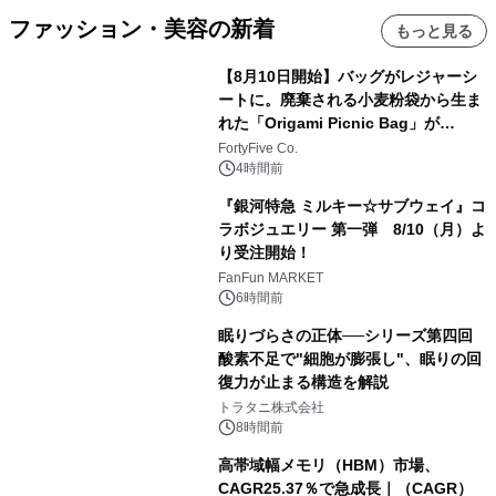
ファッション・美容の新着
もっと見る
【8月10日開始】バッグがレジャーシ
ートに。廃棄される小麦粉袋から生ま
れた「Origami Picnic Bag」が
Makuakeに登場
FortyFive Co.
4時間前
『銀河特急 ミルキー☆サブウェイ』コ
ラボジュエリー 第一弾 8/10（月）よ
り受注開始！
FanFun MARKET
6時間前
眠りづらさの正体──シリーズ第四回
酸素不足で"細胞が膨張し"、眠りの回
復力が止まる構造を解説
トラタニ株式会社
8時間前
高帯域幅メモリ（HBM）市場、
CAGR25.37％で急成長｜（CAGR）