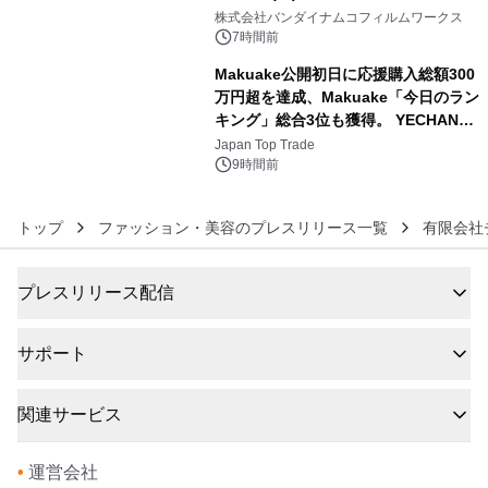
5
像『UNICORN GUNDAM Statue ―
株式会社バンダイナムコフィルムワークス
BEYOND POSSIBILITY ―』を上映！
7時間前
Makuake公開初日に応援購入総額300
万円超を達成、Makuake「今日のラン
キング」総合3位も獲得。 YECHAN音
6
浴シンギングボウル第2弾の大型サイ
Japan Top Trade
ズ（XL・2XL・3XL）を先行販売中
9時間前
トップ
ファッション・美容のプレスリリース一覧
有限会社
プレスリリース配信
サポート
関連サービス
•
運営会社