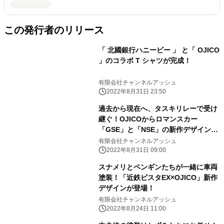
この発行者のリリース
「 北國銀行ハニービー 」 と「 OJICO
」のコラボ T シャツが完成！
有限会社チャンネルアッシュ
2022年8月31日 23:50
過去から現在へ、タスキリレーで受け
継ぐ！OJICOからロマンスカー
「GSE」と「NSE」の新作デザインが
登場！
有限会社チャンネルアッシュ
2022年8月31日 09:00
スナメリとペンギンたちが一緒に車両
塗装！「近鉄ビスタEX×OJICO」新作
デザインが登場！
有限会社チャンネルアッシュ
2022年8月24日 11:00