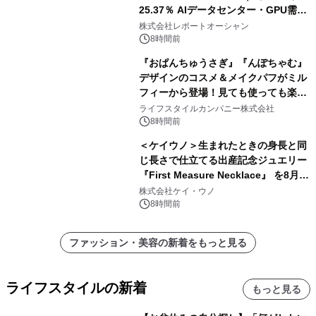
25.37％ AIデータセンター・GPU需要
拡大が2035年の市場成長を牽引
株式会社レポートオーシャン
8時間前
『おぱんちゅうさぎ』『んぽちゃむ』
デザインのコスメ＆メイクパフがミル
フィーから登場！見ても使っても楽し
い、ポップでキュートなコレクショ
ライフスタイルカンパニー株式会社
ン。
8時間前
＜ケイウノ＞生まれたときの身長と同
じ長さで仕立てる出産記念ジュエリー
『First Measure Necklace』 を8月14
日(金)に発売
株式会社ケイ・ウノ
8時間前
ファッション・美容の新着をもっと見る
ライフスタイルの新着
もっと見る