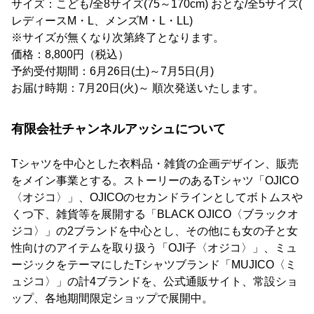
サイズ：こども/全8サイズ(75～170cm) おとな/全5サイズ(
レディースM・L、メンズM・L・LL)
※サイズが無くなり次第終了となります。
価格：8,800円（税込）
予約受付期間：6月26日(土)～7月5日(月)
お届け時期：7月20日(火)～ 順次発送いたします。
有限会社チャンネルアッシュについて
Tシャツを中心とした衣料品・雑貨の企画デザイン、販売
をメイン事業とする。ストーリーのあるTシャツ「OJICO
〈オジコ〉」、OJICOのセカンドラインとしてボトムスや
くつ下、雑貨等を展開する「BLACK OJICO〈ブラックオ
ジコ〉」の2ブランドを中心とし、その他にも女の子と女
性向けのアイテムを取り扱う「OJI子〈オジコ〉」、ミュ
ージックをテーマにしたTシャツブランド「MUJICO〈ミ
ュジコ〉」の計4ブランドを、公式通販サイト、常設ショ
ップ、各地期間限定ショップで展開中。