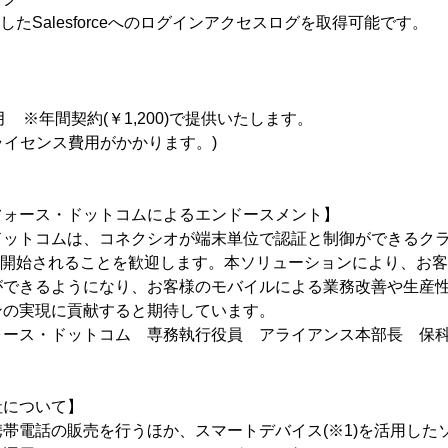
」を経由したSalesforceへのログインアクセスログを取得可能です。
月 ※年間契約(￥1,200)で提供いたします。
ceのライセンス費用がかかります。)
フォース・ドットコムによるエンドースメント】
ドットコムは、コネクシオが端末単位で認証と制御ができるク
d」を提供開始されることを歓迎します。本ソリューションにより、
ができるようになり、お客様のモバイルによる業務改善や生産
ンの実現に貢献すると期待しています。
ース・ドットコム 専務執行役員 アライアンス本部長 保科
社について】
帯電話の販売を行うほか、スマートデバイス(※1)を活用した