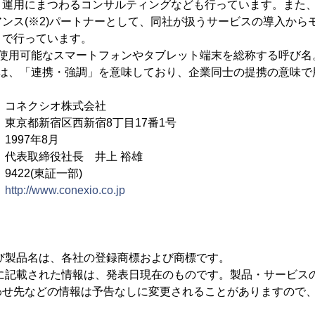
、運用にまつわるコンサルティングなども行っています。また
ンス(※2)パートナーとして、同社が扱うサービスの導入から
まで行っています。
に使用可能なスマートフォンやタブレット端末を総称する呼び名
とは、「連携・強調」を意味しており、企業同士の提携の意味で
クシオ株式会社
京都新宿区西新宿8丁目17番1号
97年8月
取締役社長 井上 裕雄
22(東証一部)
：
http://www.conexio.co.jp
び製品名は、各社の登録商標および商標です。
スに記載された情報は、発表日現在のものです。製品・サービス
わせ先などの情報は予告なしに変更されることがありますので