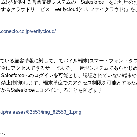
)が提供する営業支援システムの「Salesforce」をご利用
クラウドサービス「verifycloud(ベリファイクラウド)」を、
。
z.conexio.co.jp/verifycloud/
管理をしている顧客情報に対して、モバイル端末(スマートフォン・タ
安全にアクセスできるサービスです。管理システムであらかじ
Salesforceへのログインを可能とし、認証されていない端末
禁止(制御)します。端末単位でのアクセス制限を可能とする
らSalesforceにログインすることを防ぎます。
ne.jp/releases/82553/img_82553_1.png
景＞