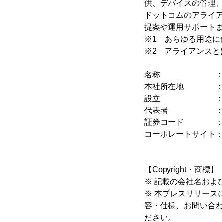
供、デバイスの管理
ドットコムのアライア
提案や運用サポート
※1 あらゆる用途
※2 アライアンス
名称 ： コネ
本社所在地 ： 東
設立 ： 19
代表者 ： 代表
証券コード ： 94
コーポレートサイト
【Copyright・商標】
※ 記載の会社名およ
※ 本プレスリリー
容・仕様、お問い合
ださい。