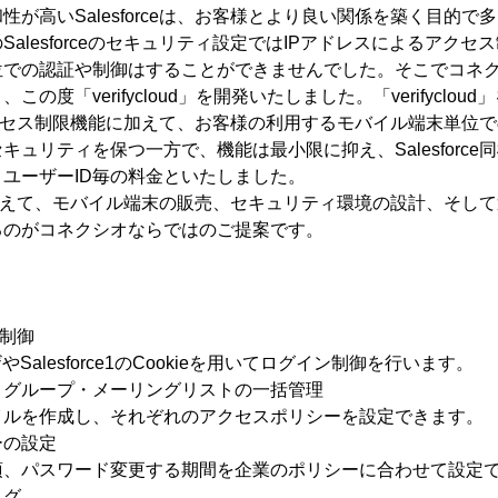
性が高いSalesforceは、お客様とより良い関係を築く目的で
alesforceのセキュリティ設定ではIPアドレスによるアク
位での認証や制御はすることができませんでした。そこでコネ
の度「verifycloud」を開発いたしました。「verifyclo
自体のアクセス制限機能に加えて、お客様の利用するモバイル端末単位
キュリティを保つ一方で、機能は最小限に抑え、Salesforce
ユーザーID毎の料金といたしました。
の販売に加えて、モバイル端末の販売、セキュリティ環境の設計、そし
るのがコネクシオならではのご提案です。
ン制御
Salesforce1のCookieを用いてログイン制御を行います。
・グループ・メーリングリストの一括管理
イルを作成し、それぞれのアクセスポリシーを設定できます。
ーの設定
須、パスワード変更する期間を企業のポリシーに合わせて設定
ログ