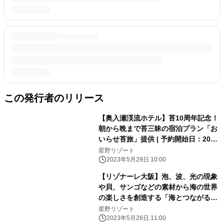
この発行者のリリース
【奥入瀬渓流ホテル】苔10周年記念！
朝から晩まで苔三昧の宿泊プラン「お
いらせ苔旅」提供 | 予約開始日：2023
年6月13日／期間：2023年6月24日〜
星野リゾート
2024年6月19日
2023年5月29日 10:00
【リゾナーレ大阪】泡、波、光の現象
や貝、サンゴなどの素材から海の世界
の楽しさを創造する「海とつながるア
トリエ」誕生｜期間：2023年6月1
星野リゾート
日〜9月30日
2023年5月26日 11:00