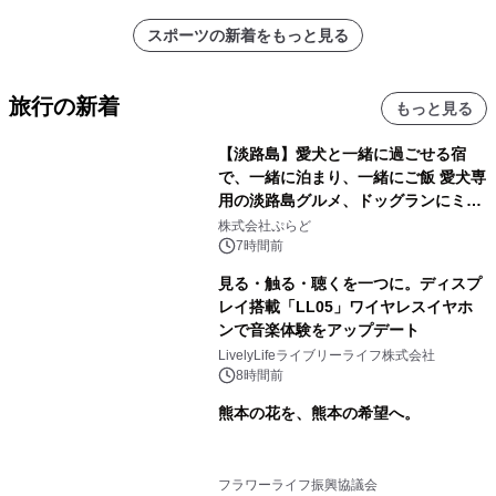
スポーツの新着をもっと見る
旅行の新着
もっと見る
【淡路島】愛犬と一緒に過ごせる宿
で、一緒に泊まり、一緒にご飯 愛犬専
用の淡路島グルメ、ドッグランにミニ
プール グランピングとトレーラーハウ
株式会社ぷらど
スの2施設で
7時間前
見る・触る・聴くを一つに。ディスプ
レイ搭載「LL05」ワイヤレスイヤホ
ンで音楽体験をアップデート
LivelyLifeライブリーライフ株式会社
8時間前
熊本の花を、熊本の希望へ。
フラワーライフ振興協議会