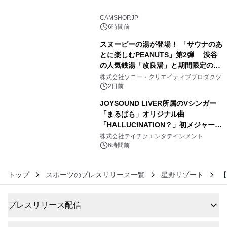
4
CAMSHOP.JP
6時間前
スヌーピーの湯が登場！ 「サウナのあ
とに楽しむPEANUTS」第2弾 渋谷
の人気銭湯「改良湯」と期間限定のコ
5
ラボレーション サウナイキタイコラ
株式会社ソニー・クリエイティブプロダクツ
ボグッズも発売決定！
2日前
JOYSOUND LIVER所属のVシンガー
「まるぱも」オリジナル曲
「HALLUCINATION？」初メジャー配
6
信リリース決定！
株式会社テイチクエンタテインメント
6時間前
トップ
スポーツのプレスリリース一覧
星野リゾート
【
プレスリリース配信