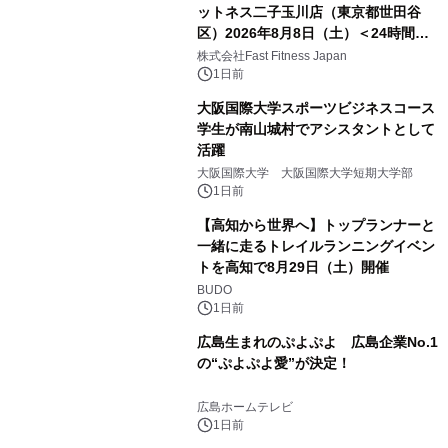
ットネス二子玉川店（東京都世田谷
区）2026年8月8日（土）＜24時間年
中無休のフィットネスジム＞
株式会社Fast Fitness Japan
1日前
大阪国際大学スポーツビジネスコース
学生が南山城村でアシスタントとして
活躍
大阪国際大学 大阪国際大学短期大学部
1日前
【高知から世界へ】トップランナーと
一緒に走るトレイルランニングイベン
トを高知で8月29日（土）開催
BUDO
1日前
広島生まれのぷよぷよ 広島企業No.1
の“ぷよぷよ愛”が決定！
広島ホームテレビ
1日前