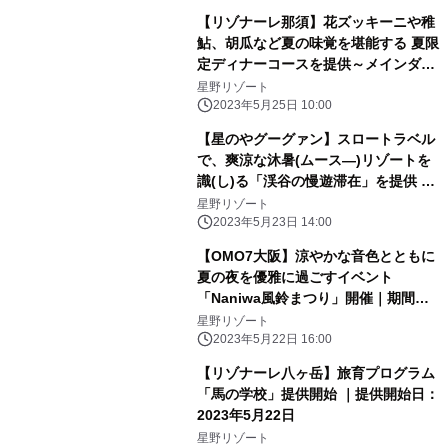
【リゾナーレ那須】花ズッキーニや稚
鮎、胡瓜など夏の味覚を堪能する 夏限
定ディナーコースを提供～メインダイ
ニング「OTTO SETTE(オットセッテ)
星野リゾート
NASU(ナス)」のフルコース～| 期間：
2023年5月25日 10:00
2023年6月21日～9月15日
【星のやグーグァン】スロートラベル
で、爽涼な沐暑(ムース―)リゾートを
識(し)る「渓谷の慢遊滞在」を提供 ～
森林散策や川辺のピクニックで谷關(グ
星野リゾート
ーグァン)と「つながる」2泊3日の滞
2023年5月23日 14:00
在プログラム～｜期間：2023年7月1
【OMO7大阪】涼やかな音色とともに
日〜8月31日
夏の夜を優雅に過ごすイベント
「Naniwa風鈴まつり」開催｜期間：
2023年6月1日～8月31日
星野リゾート
2023年5月22日 16:00
【リゾナーレ八ヶ岳】旅育プログラム
「馬の学校」提供開始 ｜提供開始日：
2023年5月22日
星野リゾート