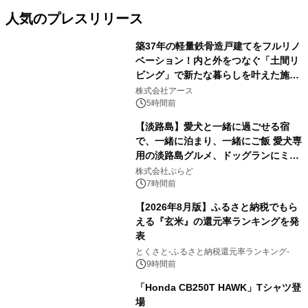
人気のプレスリリース
築37年の軽量鉄骨造戸建てをフルリノ
ベーション！内と外をつなぐ「土間リ
ビング」で新たな暮らしを叶えた施工
1
事例を株式会社アースが公開
株式会社アース
5時間前
【淡路島】愛犬と一緒に過ごせる宿
で、一緒に泊まり、一緒にご飯 愛犬専
用の淡路島グルメ、ドッグランにミニ
2
プール グランピングとトレーラーハウ
株式会社ぷらど
スの2施設で
7時間前
【2026年8月版】ふるさと納税でもら
える『玄米』の還元率ランキングを発
表
3
とくさと-ふるさと納税還元率ランキング-
9時間前
「Honda CB250T HAWK」Tシャツ登
場