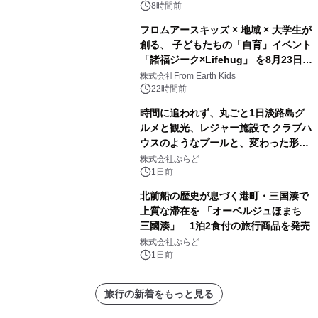
8時間前
フロムアースキッズ × 地域 × 大学生が
創る、 子どもたちの「自育」イベント
「諸福ジーク×Lifehug」 を8月23日
(日)開催
株式会社From Earth Kids
22時間前
時間に追われず、丸ごと1日淡路島グ
ルメと観光、レジャー施設で クラブハ
ウスのようなプールと、変わった形の
サウナも 「THE BOXY AWAJI」のお
株式会社ぷらど
得な素泊まり連泊プランで
1日前
北前船の歴史が息づく港町・三国湊で
上質な滞在を 「オーベルジュほまち
三國湊」 1泊2食付の旅行商品を発売
株式会社ぷらど
1日前
旅行の新着をもっと見る