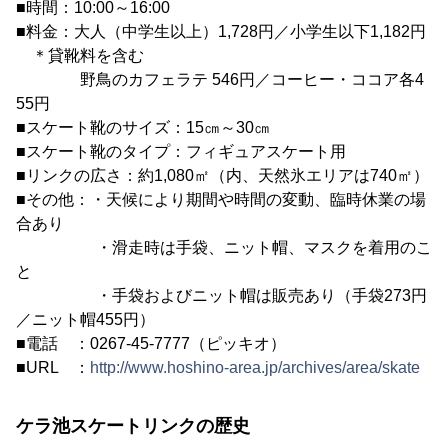
■時間：10:00～16:00
■料金：大人（中学生以上）1,728円／小学生以下1,182円
＊貸靴料を含む
野鳥のカフェラテ 546円／コーヒー・ココア各4
55円
■スケート靴のサイズ：15㎝～30㎝
■スケート靴のタイプ：フィギュアスケート用
■リンクの広さ：約1,080㎡（内、天然氷エリアは740㎡）
■その他：・天候により期間や時間の変動、臨時休業の場
合あり
・滑走時は手袋、ニット帽、マスクを着用のこ
と
・手袋およびニット帽は販売あり（手袋273円
／ニット帽455円）
■電話 ：0267-45-7777（ピッキオ）
■URL ：
http://www.hoshino-area.jp/archives/area/skate
ケラ池スケートリンクの歴史