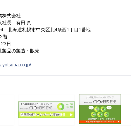
業株式会社
役社長 有田 真
0004 北海道札幌市中央区北4条西1丁目1番地
階
23日
乳製品の製造・販売
w.yotsuba.co.jp/