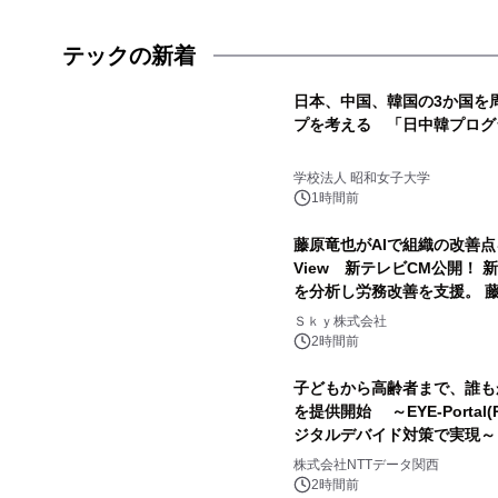
テックの新着
日本、中国、韓国の3か国を
プを考える 「日中韓プログ
学校法人 昭和女子大学
1時間前
藤原竜也がAIで組織の改善点を見抜
View 新テレビCM公開！ 
を分析し労務改善を支援。 
AIが自分を分析したら、す
Ｓｋｙ株式会社
年の夏はカブトムシを捕まえ
2時間前
子どもから高齢者まで、誰も
を提供開始 ～EYE-Porta
ジタルデバイド対策で実現～
株式会社NTTデータ関西
2時間前