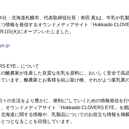
本社：北海道札幌市、代表取締役社長：有田 真)は、牛乳や乳
情報を発信するオウンドメディアサイト「Hokkaido CLOVER
12月1日(火)にオープンいたしました。
eye.jp
VERS EYE」について
道の酪農家が生産した良質な生乳を原料に、おいしく安全で高
しています。酪農家とお客様を結ぶ架け橋、それがよつ葉乳業
日々の生活をより豊かに、便利に”していくための情報発信を
オウンドメディアサイト「Hokkaido CLOVERS EYE」
・北海道に関する情報や、乳製品についてのお役立ち情報を掲
ひとつとなることを目指しています。