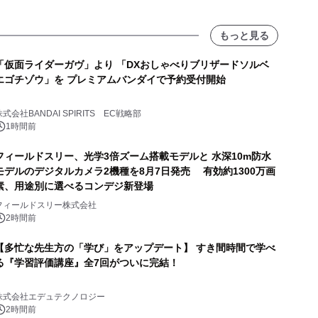
もっと見る
「仮面ライダーガヴ」より 「DXおしゃべりブリザードソルベ
エゴチゾウ」を プレミアムバンダイで予約受付開始
株式会社BANDAI SPIRITS EC戦略部
1時間前
フィールドスリー、光学3倍ズーム搭載モデルと 水深10m防水
モデルのデジタルカメラ2機種を8月7日発売 有効約1300万画
素、用途別に選べるコンデジ新登場
フィールドスリー株式会社
2時間前
【多忙な先生方の「学び」をアップデート】 すき間時間で学べ
る『学習評価講座』全7回がついに完結！
株式会社エデュテクノロジー
2時間前