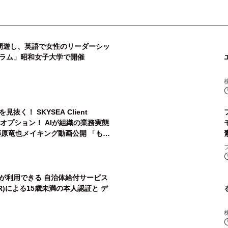
周遊し、英語で女性のリーダーシッ
ラム」昭和女子大学で開催
く！ SKYSEA Client
新オプション！ AIが組織の業務実態
藤原竜也メイキング動画公開 「もし
ぐ休めと言われる自信がある」「昨
たり、虫と戦ったり…」
が利用できる 自治体給付サービス
l(R)による15歳未満の本人認証と デ