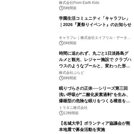
(日)開催
株式会社From Earth Kids
5時間前
学園生活コミュニティ「キャラフレ」
｜2026『夏祭りイベント』のお知らせ
キャラフレ｜株式会社エイプリル・データ・
デザインズ
5時間前
時間に追われず、丸ごと1日淡路島グ
ルメと観光、レジャー施設で クラブハ
ウスのようなプールと、変わった形の
サウナも 「THE BOXY AWAJI」のお
株式会社ぷらど
得な素泊まり連泊プランで
6時間前
眠りづらさの正体──シリーズ第三回
浅い呼吸が"二酸化炭素過剰"を生み、
爆睡型の危険な眠りをつくる構造を解
説
トラタニ株式会社
12時間前
【名城大学】ボランティア協議会が熊
本地震で募金活動を実施