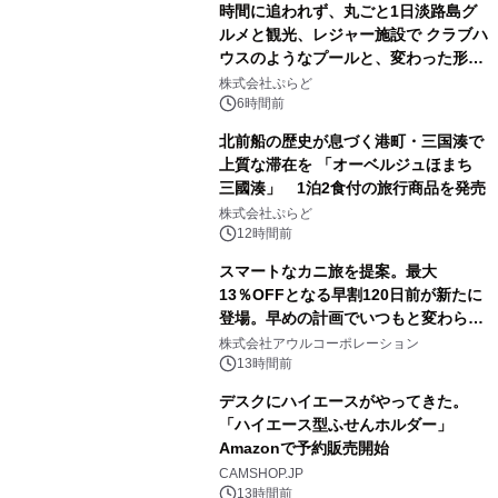
時間に追われず、丸ごと1日淡路島グ
ルメと観光、レジャー施設で クラブハ
ウスのようなプールと、変わった形の
サウナも 「THE BOXY AWAJI」のお
株式会社ぷらど
得な素泊まり連泊プランで
6時間前
北前船の歴史が息づく港町・三国湊で
上質な滞在を 「オーベルジュほまち
三國湊」 1泊2食付の旅行商品を発売
株式会社ぷらど
12時間前
スマートなカニ旅を提案。最大
13％OFFとなる早割120日前が新たに
登場。早めの計画でいつもと変わらぬ
大人の冬旅を。ー夕日ヶ浦温泉「佳松
株式会社アウルコーポレーション
苑 別邸ふうか」ー
13時間前
デスクにハイエースがやってきた。
「ハイエース型ふせんホルダー」
Amazonで予約販売開始
CAMSHOP.JP
13時間前