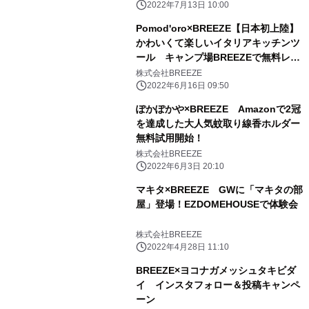
2022年7月13日 10:00
Pomod'oro×BREEZE【日本初上陸】
かわいくて楽しいイタリアキッチンツ
ール キャンプ場BREEZEで無料レン
タル開始！
株式会社BREEZE
2022年6月16日 09:50
ぽかぽかや×BREEZE Amazonで2冠
を達成した大人気蚊取り線香ホルダー
無料試用開始！
株式会社BREEZE
2022年6月3日 20:10
マキタ×BREEZE GWに「マキタの部
屋」登場！EZDOMEHOUSEで体験会
株式会社BREEZE
2022年4月28日 11:10
BREEZE×ヨコナガメッシュタキビダ
イ インスタフォロー＆投稿キャンペ
ーン