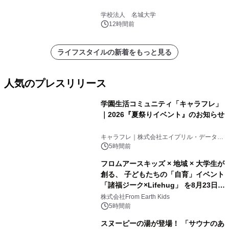
学校法人 名城大学
12時間前
ライフスタイルの新着をもっと見る
人気のプレスリリース
学園生活コミュニティ「キャラフレ」
｜2026『夏祭りイベント』のお知らせ
1
キャラフレ｜株式会社エイプリル・データ・
デザインズ
5時間前
フロムアースキッズ × 地域 × 大学生が
創る、 子どもたちの「自育」イベント
「諸福ジーク×Lifehug」 を8月23日
2
(日)開催
株式会社From Earth Kids
5時間前
スヌーピーの湯が登場！ 「サウナのあ