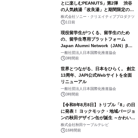
とに楽しむPEANUTS」第2弾 渋谷
の人気銭湯「改良湯」と期間限定のコ
3
ラボレーション サウナイキタイコラ
株式会社ソニー・クリエイティブプロダクツ
ボグッズも発売決定！
1日前
現役留学生がつくる、留学生のため
の、留学生専用プラットフォーム
Japan Alumni Network（JAN）β版
4
をリリース
一般社団法人日本国際化推進協会
3時間前
世界とつながる、日本をひらく。 創立
13周年、JAPI公式Webサイトを全面
リニューアル
5
一般社団法人日本国際化推進協会
3時間前
【令和8年8月8日】トリプル「8」の日
に発表！ ヨックモック・地域バージョ
ンの秋田デザイン缶が誕生 ～かわいい
6
秋田犬の子犬と秋田の四季と名所を巡
株式会社秋田ケーブルテレビ
るパッケージ～ 9月1日(火)秋田県内で
16時間前
販売開始