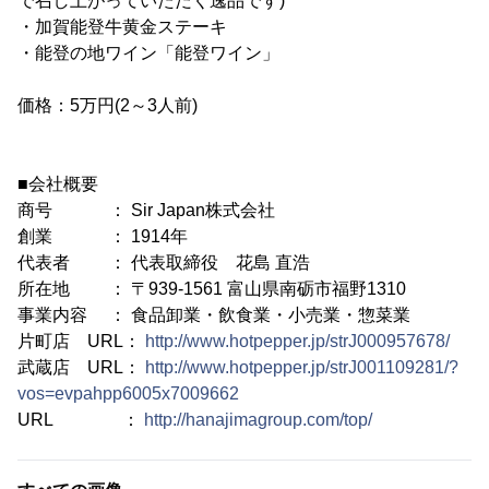
で召し上がっていただく逸品です)
・加賀能登牛黄金ステーキ
・能登の地ワイン「能登ワイン」
価格：5万円(2～3人前)
■会社概要
商号 ： Sir Japan株式会社
創業 ： 1914年
代表者 ： 代表取締役 花島 直浩
所在地 ： 〒939-1561 富山県南砺市福野1310
事業内容 ： 食品卸業・飲食業・小売業・惣菜業
片町店 URL：
http://www.hotpepper.jp/strJ000957678/
武蔵店 URL：
http://www.hotpepper.jp/strJ001109281/?
vos=evpahpp6005x7009662
URL ：
http://hanajimagroup.com/top/