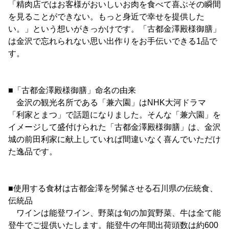
「精肉店ではお客様がおいしいお肉を食べて喜ぶその瞬間
を見ることができない。もっと身近で幸せを提供した
い。」という想いがきっかけです。「古都金澤殿様御膳」
は金沢で忘れられない思い出作りをお手伝いできる1品で
す。
■「古都金澤殿様御膳」命名の由来
金沢の観光名所である「兼六園」はNHK大河ドラマ
「利家とまつ」で話題になりました。そんな「兼六園」を
イメージして盛付けられた「古都金澤殿様御膳」は、金沢
城の前田利家に献上していれば間違いなく喜んでいただけ
た逸品です。
■使用する食材は古都金澤を髣髴させる石川県の伝統食、
伝統品
ワインは能登ワイン、野菜は旬の加賀野菜、牛は全て能
登牛でご提供いたします。能登牛の年間出荷頭数は約600