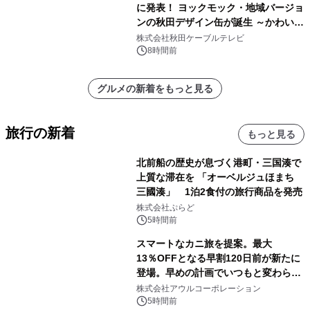
に発表！ ヨックモック・地域バージョ
ンの秋田デザイン缶が誕生 ～かわいい
秋田犬の子犬と秋田の四季と名所を巡
株式会社秋田ケーブルテレビ
るパッケージ～ 9月1日(火)秋田県内で
8時間前
販売開始
グルメの新着をもっと見る
旅行の新着
もっと見る
北前船の歴史が息づく港町・三国湊で
上質な滞在を 「オーベルジュほまち
三國湊」 1泊2食付の旅行商品を発売
株式会社ぷらど
5時間前
スマートなカニ旅を提案。最大
13％OFFとなる早割120日前が新たに
登場。早めの計画でいつもと変わらぬ
大人の冬旅を。ー夕日ヶ浦温泉「佳松
株式会社アウルコーポレーション
苑 別邸ふうか」ー
5時間前