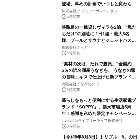
登場。早めの計画でいつもと変わらぬ
大人の冬旅を。ー夕日ヶ浦温泉「佳松
株式会社アウルコーポレーション
苑 別邸ふうか」ー
5時間前
淡路島の一棟貸しヴィラを2泊、"私た
ちだけ"の別荘に 1日1組・最大8名
様、プールとサウナとジェットバス付
きで Villa Mon Temps AWAJIの連泊
株式会社ぷらど
素泊りプラン
6時間前
“素材の次は、たれで勝負。”全国約
5％の浜名湖産うなぎを、 うなぎの頭
の旨味エキスで仕上げた新ブランド
「井口の誉」誕生
有限会社うなぎの井口
6時間前
暮らしをもっと便利にする生活家電ブ
ランド「SOPPY」、楽天市場店5周
年！感謝を込めた限定キャンペーンを
8月10日より開催
LivelyLifeライブリーライフ株式会社
8時間前
【令和8年8月8日】トリプル「8」の日