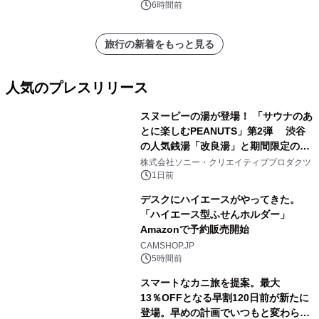
スペクタキュラー・コンサート 開催決
6時間前
定！
旅行の新着をもっと見る
人気のプレスリリース
スヌーピーの湯が登場！ 「サウナのあ
とに楽しむPEANUTS」第2弾 渋谷
の人気銭湯「改良湯」と期間限定のコ
1
ラボレーション サウナイキタイコラ
株式会社ソニー・クリエイティブプロダクツ
ボグッズも発売決定！
1日前
デスクにハイエースがやってきた。
「ハイエース型ふせんホルダー」
Amazonで予約販売開始
2
CAMSHOP.JP
5時間前
スマートなカニ旅を提案。最大
13％OFFとなる早割120日前が新たに
登場。早めの計画でいつもと変わらぬ