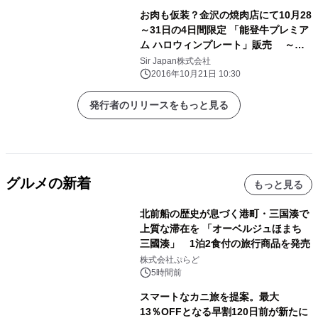
お肉も仮装？金沢の焼肉店にて10月28
～31日の4日間限定 「能登牛プレミア
ム ハロウィンプレート」販売 ～創
業大正3年、花島精肉本店直営「牛
Sir Japan株式会社
や 榮太郎」～
2016年10月21日 10:30
発行者のリリースをもっと見る
グルメの新着
もっと見る
北前船の歴史が息づく港町・三国湊で
上質な滞在を 「オーベルジュほまち
三國湊」 1泊2食付の旅行商品を発売
株式会社ぷらど
5時間前
スマートなカニ旅を提案。最大
13％OFFとなる早割120日前が新たに