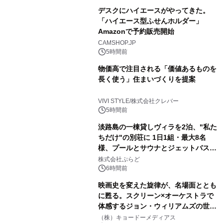
デスクにハイエースがやってきた。
「ハイエース型ふせんホルダー」
Amazonで予約販売開始
CAMSHOP.JP
5時間前
物価高で注目される「価値あるものを
長く使う」住まいづくりを提案
VIVI STYLE/株式会社クレバー
5時間前
淡路島の一棟貸しヴィラを2泊、"私た
ちだけ"の別荘に 1日1組・最大8名
様、プールとサウナとジェットバス付
きで Villa Mon Temps AWAJIの連泊
株式会社ぷらど
素泊りプラン
6時間前
映画史を変えた旋律が、名場面ととも
に甦る。スクリーン×オーケストラで
体感するジョン・ウィリアムズの世
界。ジョン・ウィリアムズ：シネマ・
（株）キョードーメディアス