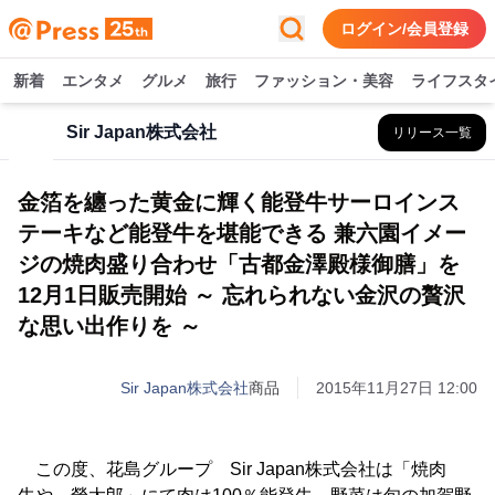
ログイン/会員登録
新着
エンタメ
グルメ
旅行
ファッション・美容
ライフスタ
Sir Japan株式会社
リリース一覧
金箔を纏った黄金に輝く能登牛サーロインス
テーキなど能登牛を堪能できる 兼六園イメー
ジの焼肉盛り合わせ「古都金澤殿様御膳」を
12月1日販売開始 ～ 忘れられない金沢の贅沢
な思い出作りを ～
Sir Japan株式会社
商品
2015年11月27日 12:00
この度、花島グループ Sir Japan株式会社は「焼肉