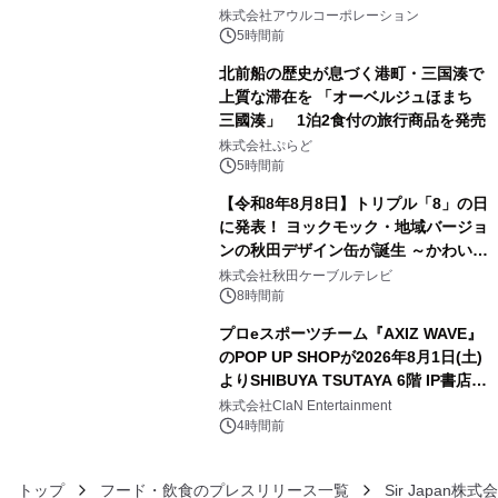
3
大人の冬旅を。ー夕日ヶ浦温泉「佳松
株式会社アウルコーポレーション
苑 別邸ふうか」ー
5時間前
北前船の歴史が息づく港町・三国湊で
上質な滞在を 「オーベルジュほまち
三國湊」 1泊2食付の旅行商品を発売
4
株式会社ぷらど
5時間前
【令和8年8月8日】トリプル「8」の日
に発表！ ヨックモック・地域バージョ
ンの秋田デザイン缶が誕生 ～かわいい
5
秋田犬の子犬と秋田の四季と名所を巡
株式会社秋田ケーブルテレビ
るパッケージ～ 9月1日(火)秋田県内で
8時間前
販売開始
プロeスポーツチーム『AXIZ WAVE』
のPOP UP SHOPが2026年8月1日(土)
よりSHIBUYA TSUTAYA 6階 IP書店で
6
開催決定！！
株式会社ClaN Entertainment
4時間前
トップ
フード・飲食のプレスリリース一覧
Sir Japan株式