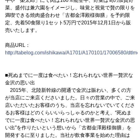
牛や 榮太郎」にて肉は100％能登牛、野菜は旬の加賀野
菜、盛付は兼六園をイメージし、味覚と視覚で贅の限りを
満喫できる焼肉盛合わせ「古都金澤殿様御膳」を予約限
定、先着50食限り1セット5万円で2015年12月1日から販
売いたします。
商品URL：
http://tabelog.com/ishikawa/A1701/A170101/17006580/dtlme
■死ぬまでに一度は食べたい！忘れられない世界一贅沢な
金沢の思い出
2015年、北陸新幹線の開通で金沢は賑わい、多くの方
が当店にご来店くださいました。日々の営業の中で、ご来
店いただいたお客様のうち、当店を忘れないでいてくださ
るお客様はどのくらいいらっしゃるのかと考え、“死ぬま
でに一度は食べたい！忘れられない世界一贅沢な金沢の思
い出”を作りたいという想いから「古都金澤殿様御膳」を
開発するに至りました。当社が飲食事業を始めた理由は