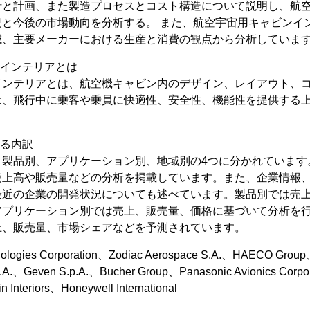
針と計画、また製造プロセスとコスト構造について説明し、航
況と今後の市場動向を分析する。 また、航空宇宙用キャビンイ
域、主要メーカーにおける生産と消費の観点から分析していま
ンインテリアとは
インテリアとは、航空機キャビン内のデザイン、レイアウト、
は、飛行中に乗客や乗員に快適性、安全性、機能性を提供する
れる内訳
、製品別、アプリケーション別、地域別の4つに分かれています
売上高や販売量などの分析を掲載しています。また、企業情報
最近の企業の開発状況についても述べています。製品別では売
アプリケーション別では売上、販売量、価格に基づいて分析を
上、販売量、市場シェアなどを予測されています。
ogies Corporation、Zodiac Aerospace S.A.、HAECO Group、Di
p.A.、Geven S.p.A.、Bucher Group、Panasonic Avionics Corpo
in Interiors、Honeywell International