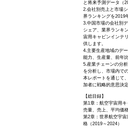
と将来予測データ（2
2.会社別売上と市場
界ランキングを2019
3.中国市場の会社別
シェア、業界ランキン
宙用キャビンインテ
供します。
4.主要生産地域のデ
能力、生産量、前年
5.産業チェーンの分
を分析し、市場内で
本レポートを通じて
加者に戦略的意思決
【総目録】
第1章：航空宇宙用
売量、売上、平均価
第2章：世界航空宇
格（2019～2024）