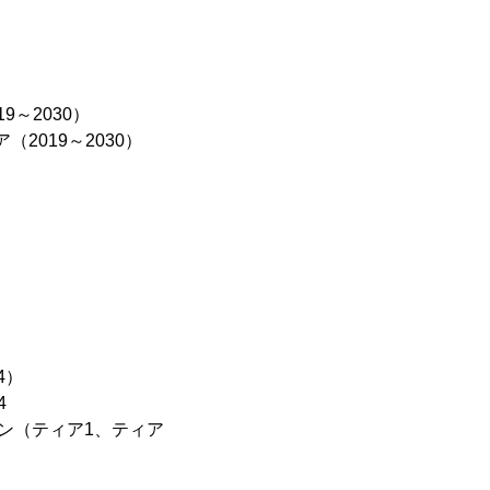
）
～2030）
2019～2030）
）
4）
4
ン（ティア1、ティア