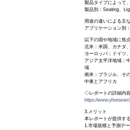
製品タイプによって
製品別：Seating、Lighti
用途の違いによる主
アプリケーション別：OEM
以下の国や地域に焦
北米：米国、カナダ
ヨーロッパ：ドイツ
アジア太平洋地域：
域
南米：ブラジル、そ
中東とアフリカ
◇レポートの詳細内
https://www.yhresearc
3.メリット
本レポートが提供す
1.市場規模と予測デ