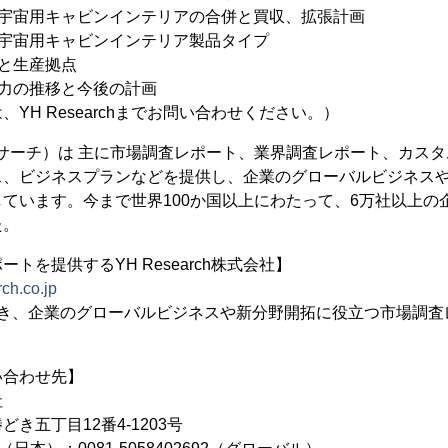
空宇宙用キャビンインテリアの合併と買収、拡張計画
空宇宙用キャビンインテリア製品タイプ
社と生産拠点
能力の推移と今後の計画
YH Researchまでお問い合わせください。）
（YHリサーチ）は 主に市場調査レポート、業界調査レポート、カス
ス、ビジネスプランなどを提供し、企業のグローバルビジネス
ています。今まで世界100か国以上にわたって、6万社以上の
た。
トを提供するYH Research株式会社】
ch.co.jp
置き、企業のグローバルビジネスや新分野開拓に役立つ市場調査
い合わせ先】
社
き五丁目12番4-1203号