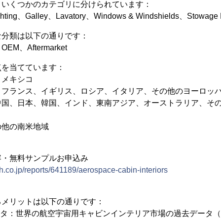
、いくつかのカテゴリに分けられています：
ng、Galley、Lavatory、Windows & Windshields、Stowage Bi
な分類は以下の通りです：
、Aftermarket
点を当てています：
、メキシコ
、フランス、イギリス、ロシア、イタリア、その他のヨーロッ
中国、日本、韓国、インド、東南アジア、オーストラリア、そ
の他の南米地域
容・無料サンプルお申込み
h.co.jp/reports/641189/aerospace-cabin-interiors
るメリットは以下の通りです：
ータ：世界の航空宇宙用キャビンインテリア市場の過去データ（20