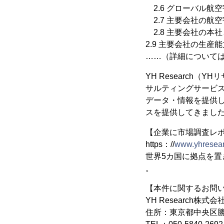
2.6 グローバル航
2.7 主要会社の航
2.8 主要会社の本
2.9 主要会社の生産
……（詳細については、
YH Research
サルティングサービ
データ・情報を提供し
スを提供してきまし
【企業に市場調査レポー
https：//
www.yhresear
世界5カ国に拠点を
。
【本件に関するお問
YH Research株式会
住所：東京都中央区勝ど