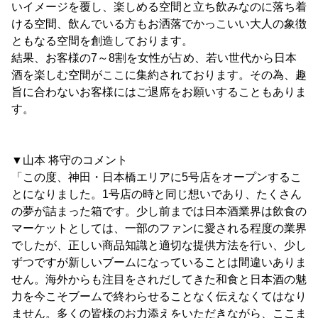
いイメージを覆し、楽しめる空間と立ち飲みなのに落ち着
ける空間、飲んでいる方もお洒落でかっこいい大人の象徴
ともなる空間を創造しております。
結果、お客様の7～8割を女性が占め、若い世代から日本
酒を楽しむ空間がここに集約されております。その為、趣
旨に合わないお客様にはご退席をお願いすることもありま
す。
▼山本 将守のコメント
「この度、神田・日本橋エリアに5号店をオープンするこ
とになりました。1号店の時と同じ想いであり、たくさん
の夢が詰まった箱です。少し前までは日本酒業界は飲食の
マーケットとしては、一部のファンに愛される程度の業界
でしたが、正しい商品知識と適切な提供方法を行い、少し
ずつですが新しいブームになっていることは間違いありま
せん。海外からも注目をされだしてきた和食と日本酒の魅
力を今こそブームで終わらせることなく伝えなくてはなり
ません。多くの皆様のお力添えをいただきながら、ここま