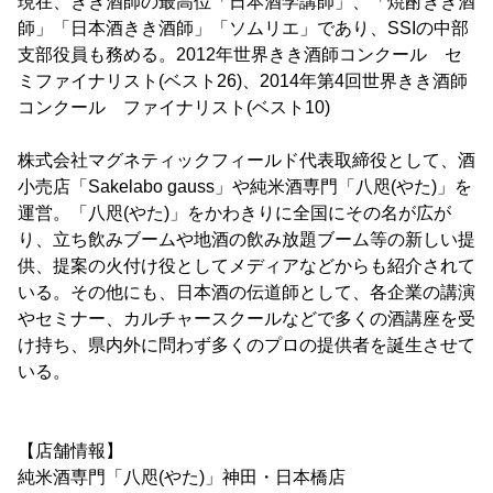
現在、きき酒師の最高位「日本酒学講師」、「焼酎きき酒
師」「日本酒きき酒師」「ソムリエ」であり、SSIの中部
支部役員も務める。2012年世界きき酒師コンクール セ
ミファイナリスト(ベスト26)、2014年第4回世界きき酒師
コンクール ファイナリスト(ベスト10)
株式会社マグネティックフィールド代表取締役として、酒
小売店「Sakelabo gauss」や純米酒専門「八咫(やた)」を
運営。「八咫(やた)」をかわきりに全国にその名が広が
り、立ち飲みブームや地酒の飲み放題ブーム等の新しい提
供、提案の火付け役としてメディアなどからも紹介されて
いる。その他にも、日本酒の伝道師として、各企業の講演
やセミナー、カルチャースクールなどで多くの酒講座を受
け持ち、県内外に問わず多くのプロの提供者を誕生させて
いる。
【店舗情報】
純米酒専門「八咫(やた)」神田・日本橋店