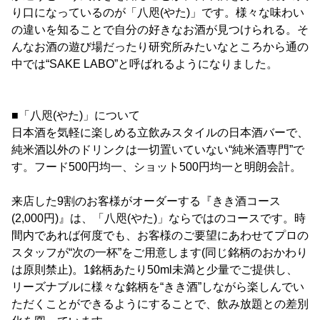
り口になっているのが「八咫(やた)」です。様々な味わい
の違いを知ることで自分の好きなお酒が見つけられる。そ
んなお酒の遊び場だったり研究所みたいなところから通の
中では“SAKE LABO”と呼ばれるようになりました。
■「八咫(やた)」について
日本酒を気軽に楽しめる立飲みスタイルの日本酒バーで、
純米酒以外のドリンクは一切置いていない“純米酒専門”で
す。フード500円均一、ショット500円均一と明朗会計。
来店した9割のお客様がオーダーする『きき酒コース
(2,000円)』は、「八咫(やた)」ならではのコースです。時
間内であれば何度でも、お客様のご要望にあわせてプロの
スタッフが“次の一杯”をご用意します(同じ銘柄のおかわり
は原則禁止)。1銘柄あたり50ml未満と少量でご提供し、
リーズナブルに様々な銘柄を“きき酒”しながら楽しんでい
ただくことができるようにすることで、飲み放題との差別