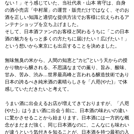
ない！」そう感じていた、当社代表・山本 将守は、自身
の酒小売店「中村屋」の運営・販売だけではなく、そのお
酒を正しい知識と適切な提供方法でお客様に伝えられるア
ンテナショップを立ち上げました。
そして、日本酒ファンのお客様と関わるうちに「この日本
酒の魅力をもっと多くの方たちに届けたい！広げたい！」
という想いから東京にも出店することを決めました。
無味無臭の米から、人間の知恵と“カビ”という天からの授
かり物から醸される、不思議なまでの薫り、旨み、酸味、
甘み、苦み、渋み…世界最高峰と言われる醸造技術であり
日本の誇るべき純米酒の素晴らしさを「八咫(やた)」で体
感していただきたいと考えて。
うまい酒に出会えるお店が増えてきておりますが、「八咫
(やた)」はうまい酒に出会う前に、日本酒の味わいの違い
に驚かさせることから始まります。日本酒には一方的な概
念がまだまだ強く、同じ日本酒なのに、こんなにも味わい
が違うという気付きを知ることが、日本酒を持つ最初の入