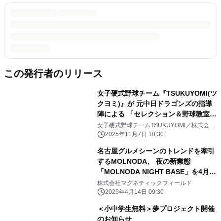
この発行者のリリース
女子硬式野球チーム『TSUKUYOMI(ツ
クヨミ)』が 元中日ドラゴンズの指導
陣による 「セレクション＆野球教室」
を11月30日(日)に開催！
女子硬式野球チームTSUKUYOMI／株式会社
XOXO
2025年11月7日 10:30
名古屋グルメシーンのトレンドを牽引
するMOLNODA、 夜の新業態
「MOLNODA NIGHT BASE」を4月19
日にローンチ
株式会社マグネティックフィールド
2025年4月14日 09:30
＜小中学生無料＞夢プロジェクト開催
のお知らせ