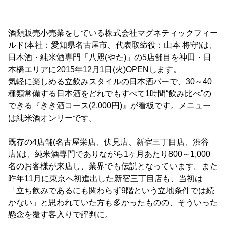
酒類販売小売業をしている株式会社マグネティックフィー
ルド(本社：愛知県名古屋市、代表取締役：山本 将守)は、
日本酒・純米酒専門「八咫(やた)」の5店舗目を神田・日
本橋エリアに2015年12月1日(火)OPENします。
気軽に楽しめる立飲みスタイルの日本酒バーで、30～40
種類常備する日本酒をどれでもすべて1時間“飲み比べ”の
できる『きき酒コース(2,000円)』が看板です。メニュー
は純米酒オンリーです。
既存の4店舗(名古屋栄店、伏見店、新宿三丁目店、渋谷
店)は、純米酒専門でありながら1ヶ月あたり800～1,000
名のお客様が来店し、業界でも伝説となっています。また
昨年11月に東京へ初進出した新宿三丁目店も、当初は
「立ち飲みであるにも関わらず9階という立地条件では続
かない」と思われていた方も多かったものの、そういった
懸念を覆す客入りで評判に。