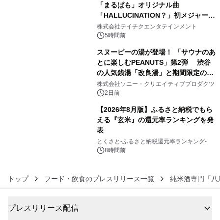
「まるぱも」オリジナル曲
「HALLUCINATION？」初メジャー配
4
信リリース決定！
株式会社テイチクエンタテインメント
5時間前
スヌーピーの湯が登場！ 「サウナのあ
とに楽しむPEANUTS」第2弾 渋谷
の人気銭湯「改良湯」と期間限定のコ
5
ラボレーション サウナイキタイコラ
株式会社ソニー・クリエイティブプロダクツ
ボグッズも発売決定！
2日前
【2026年8月版】ふるさと納税でもら
える『玄米』の還元率ランキングを発
表
6
とくさと-ふるさと納税還元率ランキング-
8時間前
トップ
フード・飲食のプレスリリース一覧
純米酒専門「八
プレスリリース配信