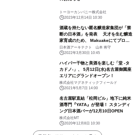
トーヨーカンパニー株式会社
2023年12月14日 10:30
酒蔵を持たない匿名醸造家集団が「禁
断の日本酒」を発表 天才を生む醸造
家育成のため、 Makuakeにてプロジ
ェクトを開始
日本酒アーキテクト 山本 将守
2022年3月30日 10:45
ハイパー干物と美酒を楽しむ「堂 -タ
カドノ-」、 5月12日(水)名古屋御園座
エリアにグランドオープン！
株式会社マグネティックフィールド
2021年5月7日 14:00
名古屋駅直結「松岡ビル」地下に純米
酒専門『YATA』が登場！ スタンディ
ング日本酒バーが12月10日OPEN
株式会社MT
2020年12月8日 10:30