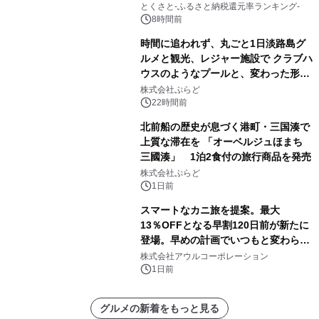
とくさと-ふるさと納税還元率ランキング-
8時間前
時間に追われず、丸ごと1日淡路島グ
ルメと観光、レジャー施設で クラブハ
ウスのようなプールと、変わった形の
サウナも 「THE BOXY AWAJI」のお
株式会社ぷらど
得な素泊まり連泊プランで
22時間前
北前船の歴史が息づく港町・三国湊で
上質な滞在を 「オーベルジュほまち
三國湊」 1泊2食付の旅行商品を発売
株式会社ぷらど
1日前
スマートなカニ旅を提案。最大
13％OFFとなる早割120日前が新たに
登場。早めの計画でいつもと変わらぬ
大人の冬旅を。ー夕日ヶ浦温泉「佳松
株式会社アウルコーポレーション
苑 別邸ふうか」ー
1日前
グルメの新着をもっと見る