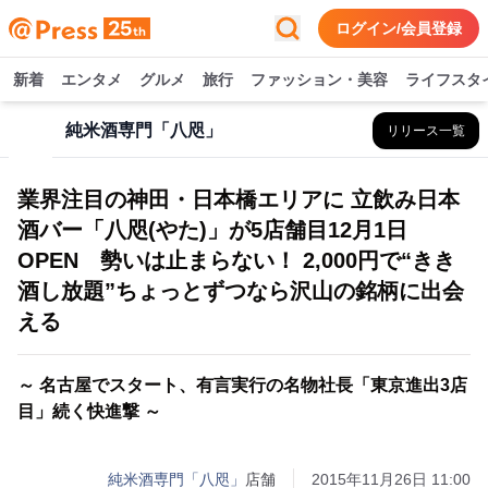
ログイン/会員登録
新着
エンタメ
グルメ
旅行
ファッション・美容
ライフスタ
純米酒専門「八咫」
リリース一覧
業界注目の神田・日本橋エリアに 立飲み日本
酒バー「八咫(やた)」が5店舗目12月1日
OPEN 勢いは止まらない！ 2,000円で“きき
酒し放題”ちょっとずつなら沢山の銘柄に出会
える
～ 名古屋でスタート、有言実行の名物社長「東京進出3店
目」続く快進撃 ～
純米酒専門「八咫」
店舗
2015年11月26日 11:00