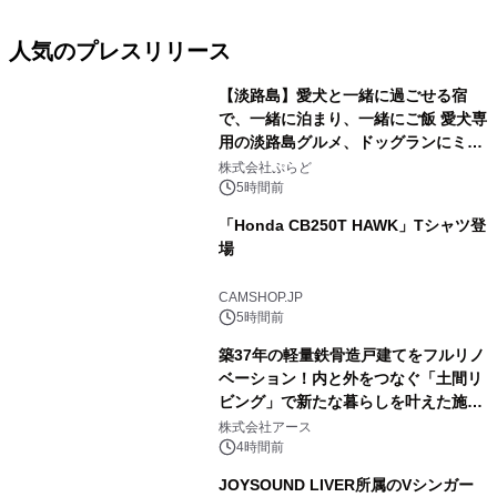
人気のプレスリリース
【淡路島】愛犬と一緒に過ごせる宿
で、一緒に泊まり、一緒にご飯 愛犬専
用の淡路島グルメ、ドッグランにミニ
1
プール グランピングとトレーラーハウ
株式会社ぷらど
スの2施設で
5時間前
「Honda CB250T HAWK」Tシャツ登
場
2
CAMSHOP.JP
5時間前
築37年の軽量鉄骨造戸建てをフルリノ
ベーション！内と外をつなぐ「土間リ
ビング」で新たな暮らしを叶えた施工
3
事例を株式会社アースが公開
株式会社アース
4時間前
JOYSOUND LIVER所属のVシンガー