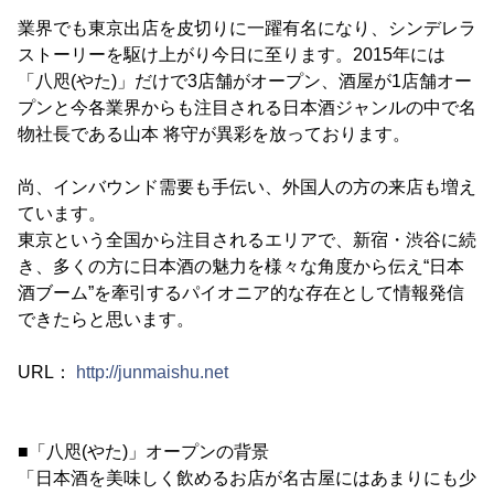
業界でも東京出店を皮切りに一躍有名になり、シンデレラ
ストーリーを駆け上がり今日に至ります。2015年には
「八咫(やた)」だけで3店舗がオープン、酒屋が1店舗オー
プンと今各業界からも注目される日本酒ジャンルの中で名
物社長である山本 将守が異彩を放っております。
尚、インバウンド需要も手伝い、外国人の方の来店も増え
ています。
東京という全国から注目されるエリアで、新宿・渋谷に続
き、多くの方に日本酒の魅力を様々な角度から伝え“日本
酒ブーム”を牽引するパイオニア的な存在として情報発信
できたらと思います。
URL：
http://junmaishu.net
■「八咫(やた)」オープンの背景
「日本酒を美味しく飲めるお店が名古屋にはあまりにも少