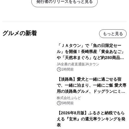
発行者のリリースをもっと見る
グルメの新着
もっと見る
「ＪＡタウン」で「魚の日限定セー
ル」を開催！長崎県産「黄金あなご」
や「天然本まぐろ」など約280商品を
販売！～毎月１０日の定例企画～
JA全農の産直通販JAタウン
1時間前
【淡路島】愛犬と一緒に過ごせる宿
で、一緒に泊まり、一緒にご飯 愛犬専
用の淡路島グルメ、ドッグランにミニ
プール グランピングとトレーラーハウ
株式会社ぷらど
スの2施設で
5時間前
【2026年8月版】ふるさと納税でもら
える『玄米』の還元率ランキングを発
表