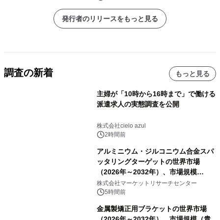
発行者のリリースをもっと見る
調査の新着
もっと見る
主婦が「10時から16時まで」で働ける
派遣求人の実態調査を公開
株式会社cielo azul
2時間前
アルミニウム・ジルコニウム合金スパ
ッタリングターゲットの世界市場
（2026年～2032年）、市場規模
（0.995、0.999、その他）・分析レポ
株式会社マーケットリサーチセンター
ートを発表
5時間前
金属製矯正用ブラケットの世界市場
（2026年～2032年）、市場規模（貴