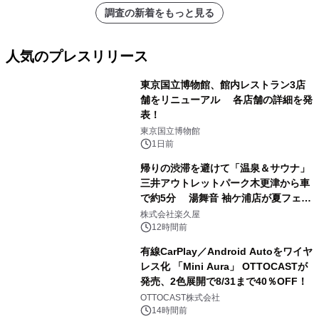
調査の新着をもっと見る
人気のプレスリリース
東京国立博物館、館内レストラン3店
舗をリニューアル 各店舗の詳細を発
表！
1
東京国立博物館
1日前
帰りの渋滞を避けて「温泉＆サウナ」
三井アウトレットパーク木更津から車
で約5分 湯舞音 袖ケ浦店が夏フェア
2
メニューを提供
株式会社楽久屋
12時間前
有線CarPlay／Android Autoをワイヤ
レス化 「Mini Aura」 OTTOCASTが
発売、2色展開で8/31まで40％OFF！
3
OTTOCAST株式会社
14時間前