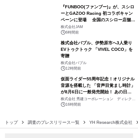
『FUNBOO(ファンブー)』が、スシロ
ーとGAZOO Racing 初コラボキャン
ペーンに登場 全国のスシロー店舗で
4
GR 4車種の FUNBOO(ミニカー)付き
株式会社JAM
メニューが展開されます
6時間前
株式会社バブル、伊勢原市へ3人乗り
EVトゥクトゥク 「VIVEL COCO」を
寄贈
5
株式会社バブル
12時間前
仮面ライダー55周年記念！オリジナル
音源を搭載した 「音声目覚まし時計」
が8月6日に一般発売開始！ あの日の
6
大興奮が今甦る
株式会社 秀建コーポレーション ディレクト
アートギャラリー
16時間前
トップ
調査のプレスリリース一覧
YH Research株式会社