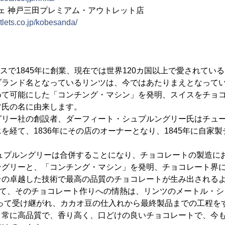
フェ 神戸三田プレミアム・アウトレット店
lets.co.jp/kobesanda/
、スイスで1845年に創業、現在では世界120カ国以上で愛されて
ブランド名となっているリンツは、今ではあたりまえとなって
めて可能にした「コンチング・マシン」を発明、スイスをチョ
ツ氏の名に由来します。
グリー社の創設者、ダーフィート・シュプルングリー氏はチュ
を経て、1836年にその店のオーナーとなり、1845年に自家
シュプルングリーは合併することになり、チョコレートの製造に
ングリーと、「コンチング・マシン」を発明、チョコレート界
その卓越した技術で最高の品質のチョコレートが生み出される
経て、そのチョコレート作りへの情熱は、リンツのメートル・シ
よって受け継がれ、カカオ豆の仕入れから最終製品までの工程を
、常に高品質で、香り高く、口どけの良いチョコレートで、今