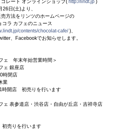
ト オンラインショップ(
http://lindt.jp
)
月26日(土)より、
法をリンツのホームページの
 カフェのニュース
.lindt.jp/contents/chocolat-cafe/
)、
r、Facebookでお知らせします。
カフェ 年末年始営業時間＞
フェ 銀座店
0時閉店
休業
開店 初売りを行います
カフェ 表参道店・渋谷店・自由が丘店・吉祥寺店
 初売りを行います