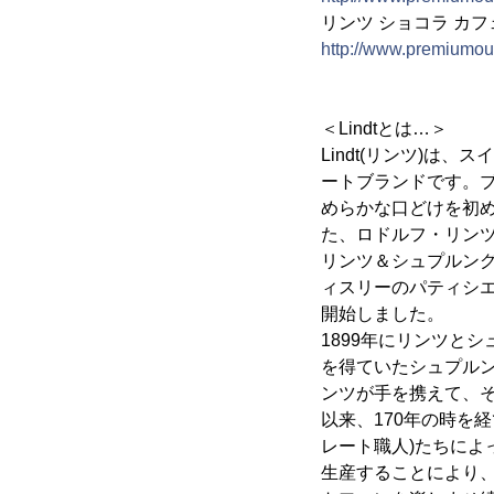
リンツ ショコラ カ
http://www.premiumout
＜Lindtとは…＞
Lindt(リンツ)は
ートブランドです。
めらかな口どけを初
た、ロドルフ・リン
リンツ＆シュプルン
ィスリーのパティシエ
開始しました。
1899年にリンツと
を得ていたシュプル
ンツが手を携えて、
以来、170年の時を
レート職人)たちに
生産することにより