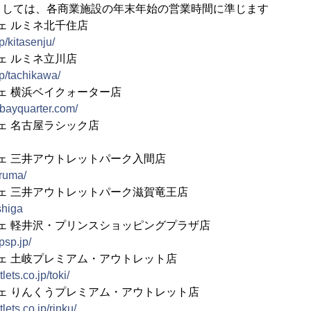
ましては、各商業施設の年末年始の営業時間に準じます
ェ ルミネ北千住店
p/kitasenju/
ェ ルミネ立川店
jp/tachikawa/
フェ 横浜ベイクォーター店
bayquarter.com/
フェ 名古屋ラシック店
フェ 三井アウトレットパーク入間店
iruma/
フェ 三井アウトレットパーク滋賀竜王店
shiga
フェ 軽井沢・プリンスショッピングプラザ店
psp.jp/
フェ 土岐プレミアム・アウトレット店
ets.co.jp/toki/
フェ りんくうプレミアム・アウトレット店
ets.co.jp/rinku/