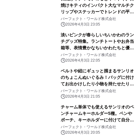
焼けキティのインパクト大なマルチク
リップやステッカーでトレンドの平成
レトロ感ばっちりです。
パーフェクト・ワールド株式会社
2026年4月3日 23:05
淡いピンクが春らしいちいかわのラン
チグッズ特集。ランチトートやお弁当
箱等、表情豊かなちいかわたちと優し
いピンク色に心和む
パーフェクト・ワールド株式会社
2026年4月3日 22:05
ベルトや紐にギュッと掴まるサンリオ
のちょこんぬいぐるみ！バッグに付け
てお出かけしたり小物を持たせたりと
自由に楽しめる！
パーフェクト・ワールド株式会社
2026年4月3日 21:05
チャーム単体でも使えるサンリオのペ
ンチャームキーホルダー5種。ペンや
ポーチ、キーホルダーに付けて自分だ
けのアレンジしよう
パーフェクト・ワールド株式会社
2026年4月3日 20:05