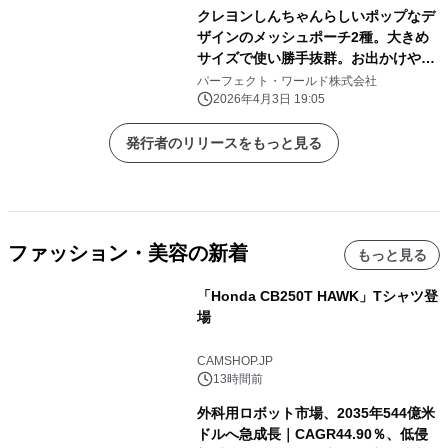
クレヨンしんちゃんらしいポップなデ
ザインのメッシュポーチ2種。大きめ
サイズで使い勝手抜群。お出かけや旅
行にぜひ！
パーフェクト・ワールド株式会社
2026年4月3日 19:05
発行者のリリースをもっと見る
ファッション・美容の新着
もっと見る
「Honda CB250T HAWK」Tシャツ登
場
CAMSHOP.JP
13時間前
外科用ロボット市場、2035年544億米
ドルへ急成長｜CAGR44.90％、低侵