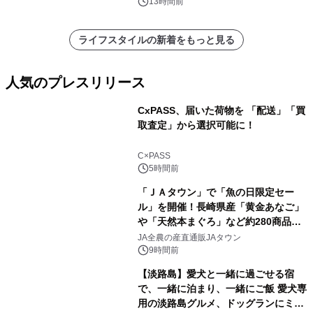
13時間前
ライフスタイルの新着をもっと見る
人気のプレスリリース
CxPASS、届いた荷物を 「配送」「買
取査定」から選択可能に！
1
C×PASS
5時間前
「ＪＡタウン」で「魚の日限定セー
ル」を開催！長崎県産「黄金あなご」
や「天然本まぐろ」など約280商品を
2
販売！～毎月１０日の定例企画～
JA全農の産直通販JAタウン
9時間前
【淡路島】愛犬と一緒に過ごせる宿
で、一緒に泊まり、一緒にご飯 愛犬専
用の淡路島グルメ、ドッグランにミニ
3