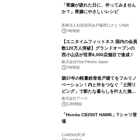
「胃腸が疲れた日に、作ってみません
か？」胃腸にやさしいレシピ
医療法人社団信亮会戸塚西口さとう内科
7時間前
【エニタイムフィットネス 国内の会員
数120万人突破】グランドオープンの
西小山店が世界6,000店舗目で達成！
株式会社Fast Fitness Japan
7時間前
築37年の軽量鉄骨造戸建てをフルリノ
ベーション！内と外をつなぐ「土間リ
ビング」で新たな暮らしを叶えた施工
事例を株式会社アースが公開
株式会社アース
12時間前
「Honda CB250T HAWK」Tシャツ登
場
CAMSHOP.JP