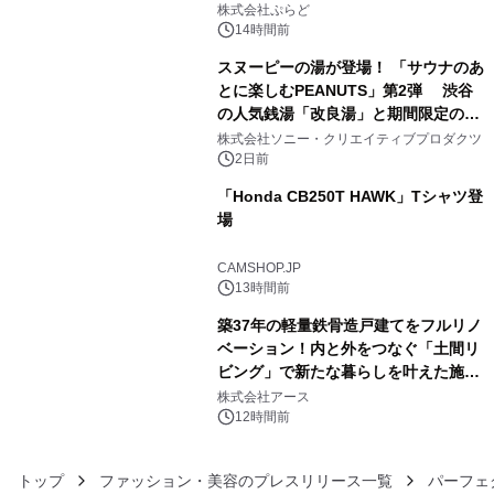
プール グランピングとトレーラーハウ
株式会社ぷらど
スの2施設で
14時間前
スヌーピーの湯が登場！ 「サウナのあ
とに楽しむPEANUTS」第2弾 渋谷
の人気銭湯「改良湯」と期間限定のコ
4
ラボレーション サウナイキタイコラ
株式会社ソニー・クリエイティブプロダクツ
ボグッズも発売決定！
2日前
「Honda CB250T HAWK」Tシャツ登
場
5
CAMSHOP.JP
13時間前
築37年の軽量鉄骨造戸建てをフルリノ
ベーション！内と外をつなぐ「土間リ
ビング」で新たな暮らしを叶えた施工
6
事例を株式会社アースが公開
株式会社アース
12時間前
トップ
ファッション・美容のプレスリリース一覧
パーフェ