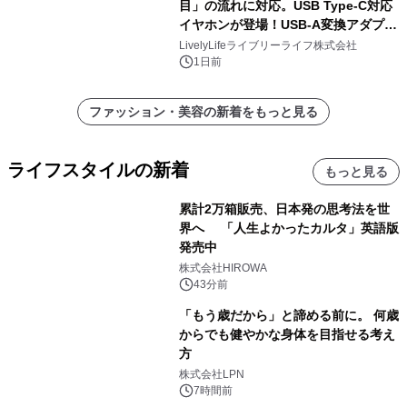
目」の流れに対応。USB Type-C対応
イヤホンが登場！USB-A変換アダプタ
ー付きでスマホからパソコンまで幅広
LivelyLifeライブリーライフ株式会社
く活用可能
1日前
ファッション・美容の新着をもっと見る
ライフスタイルの新着
もっと見る
累計2万箱販売、日本発の思考法を世
界へ 「人生よかったカルタ」英語版
発売中
株式会社HIROWA
43分前
「もう歳だから」と諦める前に。 何歳
からでも健やかな身体を目指せる考え
方
株式会社LPN
7時間前