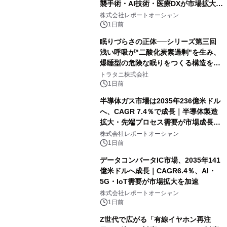
襲手術・AI技術・医療DXが市場拡大を
牽引
株式会社レポートオーシャン
1日前
眠りづらさの正体──シリーズ第三回
浅い呼吸が"二酸化炭素過剰"を生み、
爆睡型の危険な眠りをつくる構造を解
説
トラタニ株式会社
1日前
半導体ガス市場は2035年236億米ドル
へ、CAGR 7.4％で成長｜半導体製造
拡大・先端プロセス需要が市場成長を
加速
株式会社レポートオーシャン
1日前
データコンバータIC市場、2035年141
億米ドルへ成長｜CAGR6.4％、AI・
5G・IoT需要が市場拡大を加速
株式会社レポートオーシャン
1日前
Z世代で広がる「有線イヤホン再注