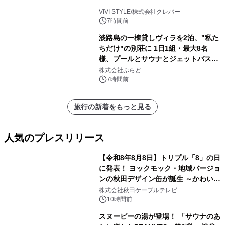
VIVI STYLE/株式会社クレバー
7時間前
淡路島の一棟貸しヴィラを2泊、"私た
ちだけ"の別荘に 1日1組・最大8名
様、プールとサウナとジェットバス付
きで Villa Mon Temps AWAJIの連泊
株式会社ぷらど
素泊りプラン
7時間前
旅行の新着をもっと見る
人気のプレスリリース
【令和8年8月8日】トリプル「8」の日
に発表！ ヨックモック・地域バージョ
ンの秋田デザイン缶が誕生 ～かわいい
1
秋田犬の子犬と秋田の四季と名所を巡
株式会社秋田ケーブルテレビ
るパッケージ～ 9月1日(火)秋田県内で
10時間前
販売開始
スヌーピーの湯が登場！ 「サウナのあ