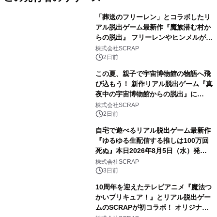
「葬送のフリーレン」とコラボしたリ
アル脱出ゲーム最新作『魔族潜む村か
らの脱出』 フリーレンやヒンメルが武
器を手に魔族を見据える描き下ろしメ
株式会社SCRAP
インビジュアル公開
2日前
この夏、親子で宇宙博物館の物語へ飛
び込もう！ 新作リアル脱出ゲーム『真
夜中の宇宙博物館からの脱出』に
2026年8月7日(金)より親子で楽しめる
株式会社SCRAP
「ファミリーキット」が登場！
2日前
自宅で遊べるリアル脱出ゲーム最新作
『ゆるゆる生配信する推しは100万回
死ぬ』本日2026年8月5日（水）発売
＆ゲームスタート！
株式会社SCRAP
3日前
10周年を迎えたテレビアニメ『魔法つ
かいプリキュア！』とリアル脱出ゲー
ムのSCRAPが初コラボ！ オリジナル