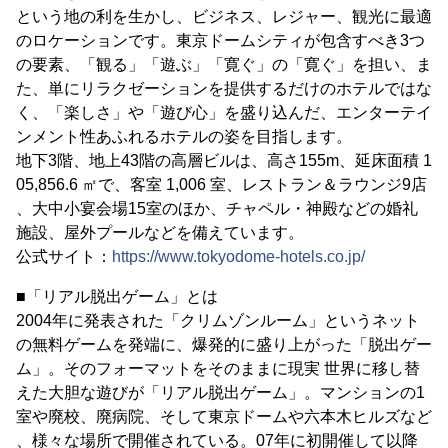
という地の利を生かし、ビジネス、レジャー、観光に最適
のロケーションです。東京ドームシティが包含すべき3つ
の要素、「観る」「遊ぶ」「寛ぐ」の「寛ぐ」を担い、ま
た、単にリラクゼーションを提供するだけのホテルではな
く、「楽しさ」や「遊び心」を盛り込んだ、エンターテイ
ンメント性あふれるホテルの姿を目指します。
地下3階、地上43階の高層ビルは、高さ155m、延床面積 1
05,856.6 ㎡で、客室 1,006 室、レストラン＆ラウンジ9店
、大中小宴会場15室のほか、チャペル・神殿などの婚礼
施設、屋外プールなどを備えています。
公式サイト：
https://www.tokyodome-hotels.co.jp/
■「リアル脱出ゲーム」とは
2004年に発表された「クリムゾンルーム」というネット
の無料ゲームを発端に、爆発的に盛り上がった「脱出ゲー
ム」。そのフォーマットをそのままに現実 世界に移し替
えた大胆な遊びが「リアル脱出ゲーム」。マンションの1
室や廃校、廃病院、そして東京ドームや六本木ヒルズなど
、様々な場所で開催されている。07年に初開催して以降