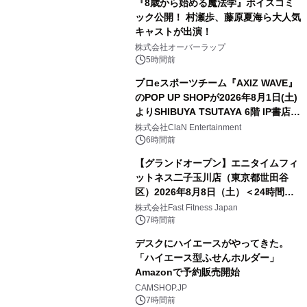
『8歳から始める魔法学』ボイスコミ
ック公開！ 村瀬歩、藤原夏海ら大人気
キャストが出演！
株式会社オーバーラップ
5時間前
プロeスポーツチーム『AXIZ WAVE』
のPOP UP SHOPが2026年8月1日(土)
よりSHIBUYA TSUTAYA 6階 IP書店で
開催決定！！
株式会社ClaN Entertainment
6時間前
【グランドオープン】エニタイムフィ
ットネス二子玉川店（東京都世田谷
区）2026年8月8日（土）＜24時間年
中無休のフィットネスジム＞
株式会社Fast Fitness Japan
7時間前
デスクにハイエースがやってきた。
「ハイエース型ふせんホルダー」
Amazonで予約販売開始
CAMSHOP.JP
7時間前