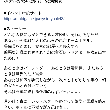
ホテルからの脱出』 公演概要
■イベント特設サイト
https://realdgame.jp/mysteryhotel3/
■ストーリー
どんな人物にも変装できる天才怪盗。それがあなただ。
あなたが今晩忍び込むのは夜の東京ドームホテル。
警備員をだまし、秘密の部屋へと侵入する。
凶悪な組織に強奪された幻の宝石レッドスターを盗み出す
ために！
あるときはバーテンダー。あるときは清掃員。 またある
ときは世界的な大富豪。
あなたは変装を駆使しながら、次々と手がかりを集め、幻
の宝石へと近付いていく。
それは簡単に終わる任務のはずだった……。
月の輝く夜に、レッドスターをめぐって陰謀と因縁が絡み
合い、ホテルに不穏な影が忍び寄る。