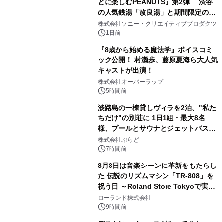
とに楽しむPEANUTS」第2弾 渋谷
の人気銭湯「改良湯」と期間限定のコ
2
ラボレーション サウナイキタイコラ
株式会社ソニー・クリエイティブプロダクツ
ボグッズも発売決定！
1日前
『8歳から始める魔法学』ボイスコミ
ック公開！ 村瀬歩、藤原夏海ら大人気
キャストが出演！
3
株式会社オーバーラップ
5時間前
淡路島の一棟貸しヴィラを2泊、"私た
ちだけ"の別荘に 1日1組・最大8名
様、プールとサウナとジェットバス付
4
きで Villa Mon Temps AWAJIの連泊
株式会社ぷらど
素泊りプラン
7時間前
8月8日は音楽シーンに革新をもたらし
た 伝説のリズムマシン「TR-808」を
祝う日 ～Roland Store Tokyoで実機
5
を展示しての 記念キャンペーンを開
ローランド株式会社
催 英国ラジオ「NTS」の 特別プログ
9時間前
ラムや、「TR-808」を愛する伝説的