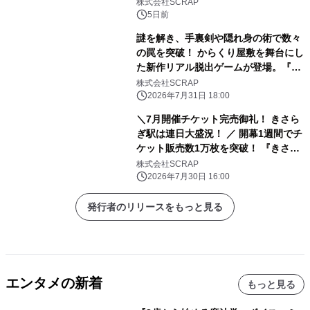
ストーリーと謎解きを楽しめる「謎付
株式会社SCRAP
きクリアファイル」が2026年8月5日
5日前
(水)より販売！ アニメで声優を務めた
謎を解き、手裏剣や隠れ身の術で数々
高橋李依さん、堀江由衣さん、早見沙
の罠を突破！ からくり屋敷を舞台にし
織さん、齋藤彩夏さんの体験コメント
た新作リアル脱出ゲームが登場。『か
も到着!!
らくりの罠潜む忍者屋敷からの脱出』
株式会社SCRAP
2026年9月11日（金）からリアル脱出
2026年7月31日 18:00
ゲーム CROSSING 浅草店、10月9日
＼7月開催チケット完売御礼！ きさら
（金）からリアル脱出ゲーム名古屋店
ぎ駅は連日大盛況！ ／ 開幕1週間でチ
で開催
ケット販売数1万枚を突破！ 『きさら
ぎ駅からの脱出』10月分チケット販売
株式会社SCRAP
スタート
2026年7月30日 16:00
発行者のリリースをもっと見る
エンタメの新着
もっと見る