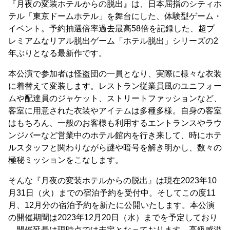
『月夜の変装ホテルからの脱出』は、日本屈指のシティホ
テル「東京ドームホテル」を舞台にした、体験型ゲーム・
イベント。予約抽選倍率過去最高58倍を記録した、超プ
レミアムなリアル脱出ゲーム「ホテル脱出」シリーズの2
年ぶりとなる最新作です。
本公演で参加者は怪盗団の一員となり、実際に様々な衣装
に着替えて変装します。レストラン従業員風のユニフォー
ムや配達員のジャケット、ストリートファッションなど、
客室に用意された衣装やアイテムは多種多様。自身の客室
はもちろん、一般のお客様も利用するエントランスやラウ
ンジバーなど営業中のホテル館内を行き来して、時にホテ
ルスタッフと関わりながら謎や暗号を解き明かし、数々の
極秘ミッションをこなします。
そんな『月夜の変装ホテルからの脱出』は現在2023年10
月31日（火）までの宿泊予約を受付中。そしてこの度11
月、12月分の宿泊予約を新たに公開いたします。本公演
の開催期間は2023年12月20日（水）までを予定しており
、開催延長は現時点では未定となっております。高級感溢