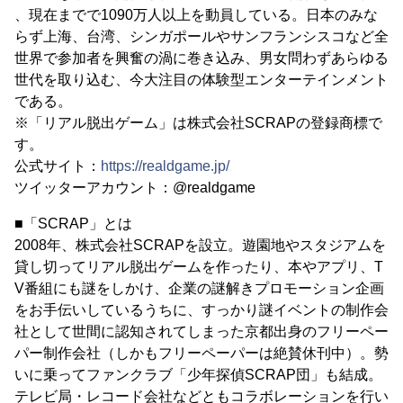
、現在までで1090万人以上を動員している。日本のみな
らず上海、台湾、シンガポールやサンフランシスコなど全
世界で参加者を興奮の渦に巻き込み、男女問わずあらゆる
世代を取り込む、今大注目の体験型エンターテインメント
である。
※「リアル脱出ゲーム」は株式会社SCRAPの登録商標で
す。
公式サイト：
https://realdgame.jp/
ツイッターアカウント：@realdgame
■「SCRAP」とは
2008年、株式会社SCRAPを設立。遊園地やスタジアムを
貸し切ってリアル脱出ゲームを作ったり、本やアプリ、T
V番組にも謎をしかけ、企業の謎解きプロモーション企画
をお手伝いしているうちに、すっかり謎イベントの制作会
社として世間に認知されてしまった京都出身のフリーペー
パー制作会社（しかもフリーペーパーは絶賛休刊中）。勢
いに乗ってファンクラブ「少年探偵SCRAP団」も結成。
テレビ局・レコード会社などともコラボレーションを行い