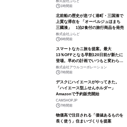
サウナも 「THE BOXY AWAJI」のお
株式会社ぷらど
得な素泊まり連泊プランで
1時間前
北前船の歴史が息づく港町・三国湊で
上質な滞在を 「オーベルジュほまち
三國湊」 1泊2食付の旅行商品を発売
株式会社ぷらど
6時間前
スマートなカニ旅を提案。最大
13％OFFとなる早割120日前が新たに
登場。早めの計画でいつもと変わらぬ
大人の冬旅を。ー夕日ヶ浦温泉「佳松
株式会社アウルコーポレーション
苑 別邸ふうか」ー
7時間前
デスクにハイエースがやってきた。
「ハイエース型ふせんホルダー」
Amazonで予約販売開始
CAMSHOP.JP
7時間前
物価高で注目される「価値あるものを
長く使う」住まいづくりを提案