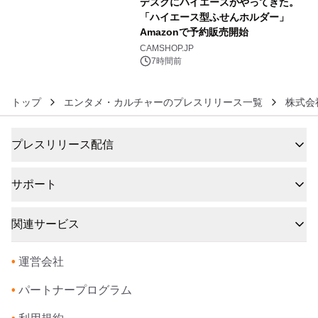
デスクにハイエースがやってきた。
アーティストを フィーチャーしたアニ
「ハイエース型ふせんホルダー」
メーションを公開～
Amazonで予約販売開始
6
CAMSHOP.JP
7時間前
トップ
エンタメ・カルチャーのプレスリリース一覧
株式会社
プレスリリース配信
サポート
関連サービス
•
運営会社
•
パートナープログラム