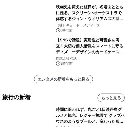
映画史を変えた旋律が、名場面ととも
に甦る。スクリーン×オーケストラで
体感するジョン・ウィリアムズの世
界。ジョン・ウィリアムズ：シネマ・
（株）キョードーメディアス
スペクタキュラー・コンサート 開催決
8時間前
定！
【SNSで話題】実用性と可愛さを両
立！大切な個人情報をスマートに守る
ディズニーデザインのカードケースを
株式会社PGAが8月7日発売
株式会社PGA
8時間前
エンタメの新着をもっと見る
旅行の新着
もっと見る
時間に追われず、丸ごと1日淡路島グ
ルメと観光、レジャー施設で クラブハ
ウスのようなプールと、変わった形の