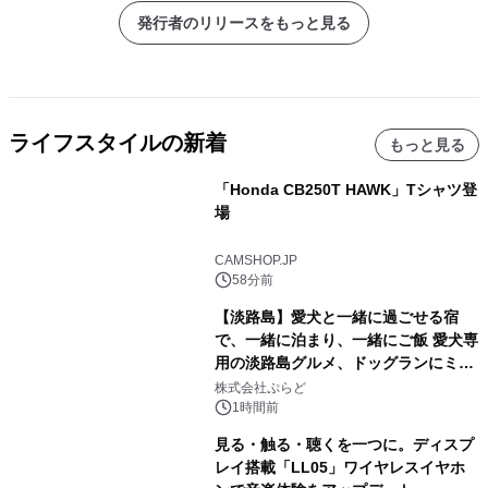
発行者のリリースをもっと見る
ライフスタイルの新着
もっと見る
「Honda CB250T HAWK」Tシャツ登
場
CAMSHOP.JP
58分前
【淡路島】愛犬と一緒に過ごせる宿
で、一緒に泊まり、一緒にご飯 愛犬専
用の淡路島グルメ、ドッグランにミニ
プール グランピングとトレーラーハウ
株式会社ぷらど
スの2施設で
1時間前
見る・触る・聴くを一つに。ディスプ
レイ搭載「LL05」ワイヤレスイヤホ