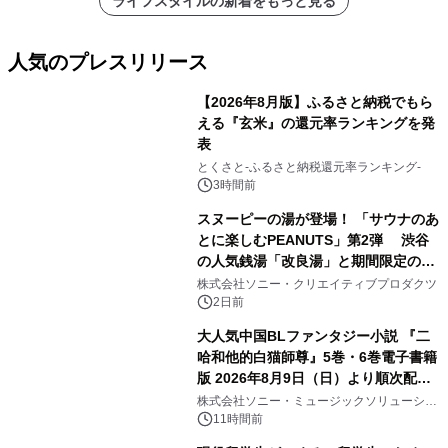
ライフスタイルの新着をもっと見る
人気のプレスリリース
【2026年8月版】ふるさと納税でもら
える『玄米』の還元率ランキングを発
表
1
とくさと-ふるさと納税還元率ランキング-
3時間前
スヌーピーの湯が登場！ 「サウナのあ
とに楽しむPEANUTS」第2弾 渋谷
の人気銭湯「改良湯」と期間限定のコ
2
ラボレーション サウナイキタイコラ
株式会社ソニー・クリエイティブプロダクツ
ボグッズも発売決定！
2日前
大人気中国BLファンタジー小説 『二
哈和他的白猫師尊』5巻・6巻電子書籍
版 2026年8月9日（日）より順次配信
3
開始
株式会社ソニー・ミュージックソリューショ
ンズ
11時間前