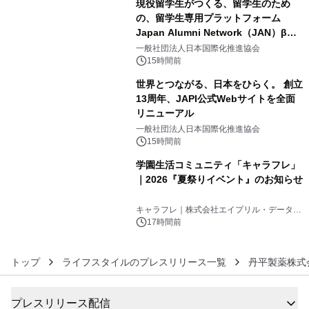
現役留学生がつくる、留学生のため
の、留学生専用プラットフォーム
Japan Alumni Network（JAN）β版
4
をリリース
一般社団法人日本国際化推進協会
15時間前
世界とつながる、日本をひらく。 創立
13周年、JAPI公式Webサイトを全面
リニューアル
5
一般社団法人日本国際化推進協会
15時間前
学園生活コミュニティ「キャラフレ」
｜2026『夏祭りイベント』のお知らせ
6
キャラフレ｜株式会社エイプリル・データ・
デザインズ
17時間前
トップ
ライフスタイルのプレスリリース一覧
丹平製薬株式
プレスリリース配信