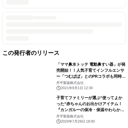
この発行者のリリース
「ママ鼻水トッテ 電動鼻すい器」が発
売開始！！人気子育てインフルエンサ
ー「つむぱぱ」とのPRコラボも同時に
展開！
丹平製薬株式会社
2021年9月1日 12:30
子育てファミリーが選ぶ“使ってよか
った“赤ちゃんのお出かけアイテム！
『カンガルーの保冷・保温やわらかシ
ート』が【日本子育て支援大賞2020】
丹平製薬株式会社
受賞！
2020年7月29日 18:00