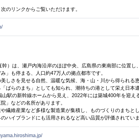
，次のリンクからご覧いただけます。
p/
 直幹）は、瀬戸内海沿岸のほぼ中央、広島県の東南部に位置し
み」も停まる、人口約47万人の拠点都市です。
美しさを見せる自然、温暖な気候、海・山・川から得られる恵
る「ばらのまち」としても知られ、潮待ちの港として栄え日本
福山駅の新幹線ホームから見え、2022年には築城400年を迎え
王院」などの名所があります。
業や繊維産業など多様な製造業が集積し、ものづくりのまちと
界のハイブランドにも活用されるなど高い品質が評価されてい
kuyama.hiroshima.jp/