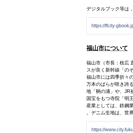
デジタルブック等は
https://ffcity-gbook.j
福山市について
福山市（市長：枝広
スが良く新幹線「のぞ
福山市には四季折々の
万本のばらが咲き誇
地「鞆の浦」や、JR
国宝をもつ寺院「明
産業としては、鉄鋼
。デニム生地は、世
https://www.city.fu