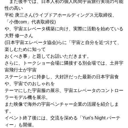
また後半では、日本人初の個人民間宇宙旅行実現の可能
性の高い
平松 庚三さん(ライブドアホールディングス元取締役、
「小僧com」代表取締役)
や、宇宙エレベータ構築に向け、実際に活動を始めている
大野 修一さん
(日本宇宙エレベータ協会)らに「宇宙と自分を近づけて、
楽しむために知って
おくべき事」と題してお話いただきます。
さらに、トークショー会場に隣接する別会場では、土井宇
宙飛行士が宇宙
ステーションに持参し、大好評だった最新の日本宇宙食
や、宇宙でのおしゃれを
テーマにした宇宙服の展示、宇宙エレベータのコントロー
ラーモデル機を展示。
また映像で海外の宇宙ベンチャー企業の活躍を紹介しま
す。
イベント終了後には、交流を深める「Yuri's Night パーテ
ィー」も開催。