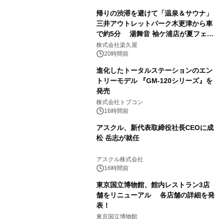
帰りの渋滞を避けて「温泉＆サウナ」
三井アウトレットパーク木更津から車
で約5分 湯舞音 袖ケ浦店が夏フェア
1
メニューを提供
株式会社楽久屋
20時間前
進化したトータルステーションのエン
トリーモデル 『GM-120シリーズ』を
発売
2
株式会社トプコン
16時間前
アスクル、新代表取締役社長CEOに成
松 岳志が就任
3
アスクル株式会社
16時間前
東京国立博物館、館内レストラン3店
舗をリニューアル 各店舗の詳細を発
表！
4
東京国立博物館