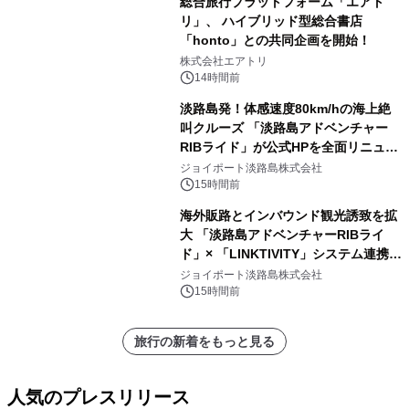
総合旅行プラットフォーム「エアト
リ」、 ハイブリッド型総合書店
「honto」との共同企画を開始！
株式会社エアトリ
14時間前
淡路島発！体感速度80km/hの海上絶
叫クルーズ 「淡路島アドベンチャー
RIBライド」が公式HPを全面リニュー
アル！ ～スマホで即予約完了の「スマ
ジョイポート淡路島株式会社
ート設計」へ刷新～
15時間前
海外販路とインバウンド観光誘致を拡
大 「淡路島アドベンチャーRIBライ
ド」× 「LINKTIVITY」システム連携を
開始！
ジョイポート淡路島株式会社
15時間前
旅行の新着をもっと見る
人気のプレスリリース