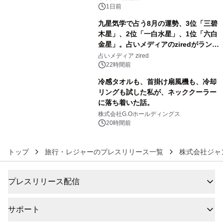
1日前
九星気学で占う8月の運勢、3位「三碧
木星」、2位「一白水星」、1位「六白
金星」。占いメディアのziredがランキ
5
ングを発表
占いメディア zired
22時間前
冷感タオルも、首掛け扇風機も、冷却
リングも試した私が、ネッククーラー
に落ち着いた話。
6
株式会社G.Oホールディングス
20時間前
トップ
旅行・レジャーのプレスリリース一覧
株式会社ジャ
プレスリリース配信
サポート