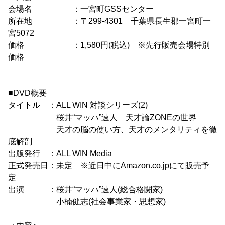
会場名 ：一宮町GSSセンター
所在地 ：〒299-4301 千葉県長生郡一宮町一
宮5072
価格 ：1,580円(税込) ※先行販売会場特別
価格
■DVD概要
タイトル ：ALL WIN 対談シリーズ(2)
桜井“マッハ”速人 天才論ZONEの世界
天才の脳の使い方、天才のメンタリティを徹
底解剖
出版発行 ：ALL WIN Media
正式発売日：未定 ※近日中にAmazon.co.jpにて販売予
定
出演 ：桜井“マッハ”速人(総合格闘家)
小楠健志(社会事業家・思想家)