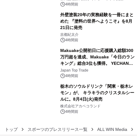
4時間前
外壁塗装20年の実務経験を一冊にまと
めた 『塗料の世界へようこそ』を8月
21日に発売
4
吉都紀太介
4時間前
Makuake公開初日に応援購入総額300
万円超を達成、Makuake「今日のラン
キング」総合3位も獲得。 YECHAN音
5
浴シンギングボウル第2弾の大型サイ
Japan Top Trade
ズ（XL・2XL・3XL）を先行販売中
4時間前
栃木のソウルドリンク「関東・栃木レ
モン」が、 キラキラのクリスタルシー
ルに。8月4日(火)発売
6
株式会社アカベコランド
4時間前
トップ
スポーツのプレスリリース一覧
ALL WIN Media