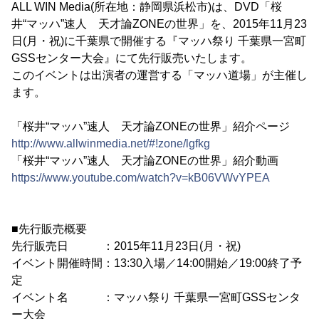
ALL WIN Media(所在地：静岡県浜松市)は、DVD「桜
井“マッハ”速人 天才論ZONEの世界」を、2015年11月23
日(月・祝)に千葉県で開催する『マッハ祭り 千葉県一宮町
GSSセンター大会』にて先行販売いたします。
このイベントは出演者の運営する「マッハ道場」が主催し
ます。
「桜井“マッハ”速人 天才論ZONEの世界」紹介ページ
http://www.allwinmedia.net/#!zone/lgfkg
「桜井“マッハ”速人 天才論ZONEの世界」紹介動画
https://www.youtube.com/watch?v=kB06VWvYPEA
■先行販売概要
先行販売日 ：2015年11月23日(月・祝)
イベント開催時間：13:30入場／14:00開始／19:00終了予
定
イベント名 ：マッハ祭り 千葉県一宮町GSSセンタ
ー大会