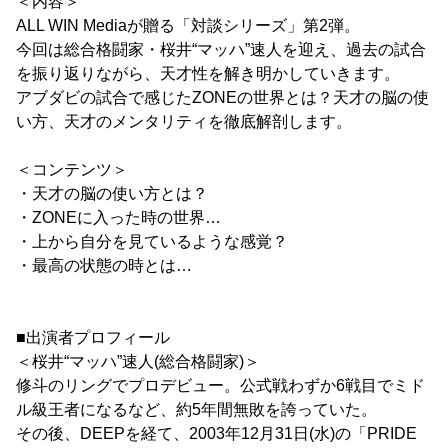
＜内容＞
ALL WIN Mediaが贈る「対談シリーズ」第2弾。
今回は総合格闘家・桜井“マッハ”速人を迎え、過去の試合
を振り返りながら、天才性を解き明かしていきます。
アブダビの試合で感じたZONEの世界とは？天才の脳の使
い方、天才のメンタリティを徹底解剖します。
＜コンテンツ＞
・天才の脳の使い方とは？
・ZONEに入った時の世界…
・上から自分を見ているような感覚？
・最高の状態の時とは…
■出演者プロフィール
＜桜井“マッハ”速人(総合格闘家)＞
修斗のリングでプロデビュー。公式戦わずか6戦目でミド
ル級王者になるなど、約5年間無敗を誇っていた。
その後、DEEPを経て、2003年12月31日(水)の「PRIDE