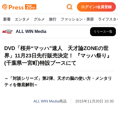
ログイン/会員登録
新着
エンタメ
グルメ
旅行
ファッション・美容
ライフスタ
ALL WIN Media
リリース一覧
DVD「桜井“マッハ”速人 天才論ZONEの世
界」11月23日先行販売決定！ 『マッハ祭り』
(千葉県一宮町)特設ブースにて
～「対談シリーズ」第2弾、天才の脳の使い方・メンタリ
ティを徹底解剖～
ALL WIN Media
商品
2015年11月20日 10:30