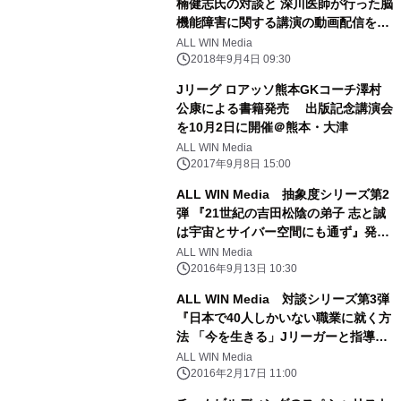
楠健志氏の対談と 深川医師が行った脳
機能障害に関する講演の動画配信を開
始 あわせて書籍を出版
ALL WIN Media
2018年9月4日 09:30
Jリーグ ロアッソ熊本GKコーチ澤村
公康による書籍発売 出版記念講演会
を10月2日に開催＠熊本・大津
ALL WIN Media
2017年9月8日 15:00
ALL WIN Media 抽象度シリーズ第2
弾 『21世紀の吉田松陰の弟子 志と誠
は宇宙とサイバー空間にも通ず』発
売！
ALL WIN Media
2016年9月13日 10:30
ALL WIN Media 対談シリーズ第3弾
『日本で40人しかいない職業に就く方
法 「今を生きる」Jリーガーと指導者
たちの戦場で今、伝えたいこと』発
ALL WIN Media
売！
2016年2月17日 11:00