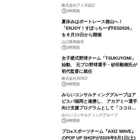
株式会社アイダ設計
2時間前
夏休みはボートレース徳山へ！
「ENJOY！すぽっちーずFES2026」
を８月15日から開催
山口県周南市
2時間前
女子硬式野球チーム「TSUKUYOMI」
始動、 元プロ野球選手・砂田毅樹氏が
初代監督に就任
株式会社XOXO
4時間前
みらいコンサルティンググループはア
ビスパ福岡と連携し、 アカデミー選手
向け支援プログラムとして「ココロの
共有」を提供開始
みらいコンサルティンググループ
4時間前
プロeスポーツチーム『AXIZ WAVE』
のPOP UP SHOPが2026年8月1日(土)