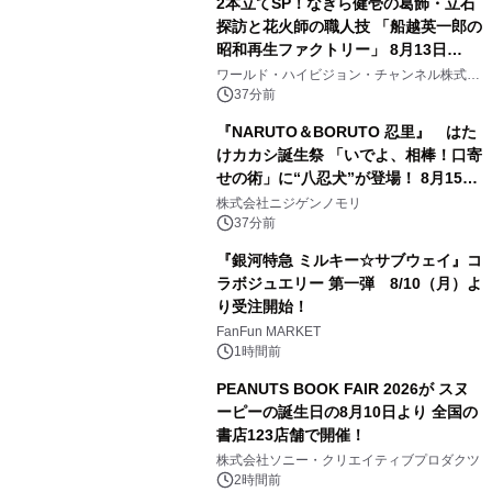
2本立てSP！なぎら健壱の葛飾・立石
探訪と花火師の職人技 「船越英一郎の
昭和再生ファクトリー」 8月13日
（木）よる9時～ BS12 トゥエルビで
ワールド・ハイビジョン・チャンネル株式会
社
放送
37分前
『NARUTO＆BORUTO 忍里』 はた
けカカシ誕生祭 「いでよ、相棒！口寄
せの術」に“八忍犬”が登場！ 8月15日
（土）より期間限定開催
株式会社ニジゲンノモリ
37分前
『銀河特急 ミルキー☆サブウェイ』コ
ラボジュエリー 第一弾 8/10（月）よ
り受注開始！
FanFun MARKET
1時間前
PEANUTS BOOK FAIR 2026が スヌ
ーピーの誕生日の8月10日より 全国の
書店123店舗で開催！
株式会社ソニー・クリエイティブプロダクツ
2時間前