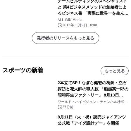
チームビルディングのスペシャリスト
と 第4ビジネスメソッドの創始者によ
るビジネス書 「実際に世界一を生んだ
チームビルディング術」発売！
ALL WIN Media
2015年11月9日 10:00
発行者のリリースをもっと見る
スポーツの新着
もっと見る
2本立てSP！なぎら健壱の葛飾・立石
探訪と花火師の職人技 「船越英一郎の
昭和再生ファクトリー」 8月13日
（木）よる9時～ BS12 トゥエルビで
ワールド・ハイビジョン・チャンネル株式会
社
放送
37分前
8月11日（火・祝）読売ジャイアンツ
公式戦「アイダ設計デー」を開催