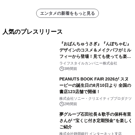
エンタメの新着をもっと見る
人気のプレスリリース
『おぱんちゅうさぎ』『んぽちゃむ』
デザインのコスメ＆メイクパフがミル
フィーから登場！見ても使っても楽し
1
い、ポップでキュートなコレクショ
ライフスタイルカンパニー株式会社
ン。
3時間前
PEANUTS BOOK FAIR 2026が スヌ
ーピーの誕生日の8月10日より 全国の
書店123店舗で開催！
2
株式会社ソニー・クリエイティブプロダクツ
2時間前
夢グループ石田社長＆歌手の保科有里
さんが “宝くじ付き定期預金”を楽しく
ご紹介
3
株式会社静岡銀行 インターネット支店