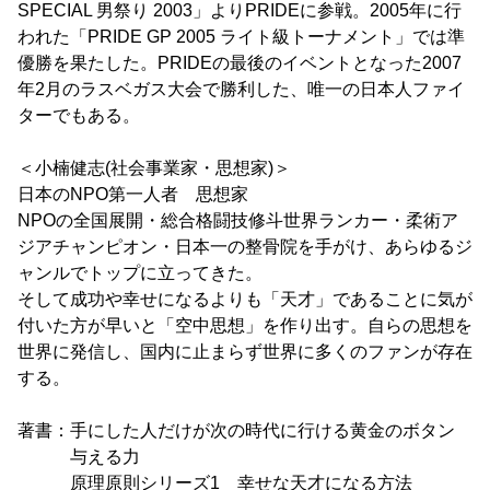
SPECIAL 男祭り 2003」よりPRIDEに参戦。2005年に行
われた「PRIDE GP 2005 ライト級トーナメント」では準
優勝を果たした。PRIDEの最後のイベントとなった2007
年2月のラスベガス大会で勝利した、唯一の日本人ファイ
ターでもある。
＜小楠健志(社会事業家・思想家)＞
日本のNPO第一人者 思想家
NPOの全国展開・総合格闘技修斗世界ランカー・柔術ア
ジアチャンピオン・日本一の整骨院を手がけ、あらゆるジ
ャンルでトップに立ってきた。
そして成功や幸せになるよりも「天才」であることに気が
付いた方が早いと「空中思想」を作り出す。自らの思想を
世界に発信し、国内に止まらず世界に多くのファンが存在
する。
著書：手にした人だけが次の時代に行ける黄金のボタン
与える力
原理原則シリーズ1 幸せな天才になる方法