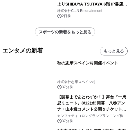
よりSHIBUYA TSUTAYA 6階 IP書店で
開催決定！！
株式会社ClaN Entertainment
2日前
スポーツの新着をもっと見る
エンタメの新着
もっと見る
秋の志摩スペイン村開催イベント
株式会社志摩スペイン村
37分前
【開幕まであとわずか！】舞台『一周
忌ミュート』8/12(水)開幕 八巻アン
ナ・山木透コメント公開＆チケット発
売中
カンフェティ（ロングランプランニング株式
会社）
37分前