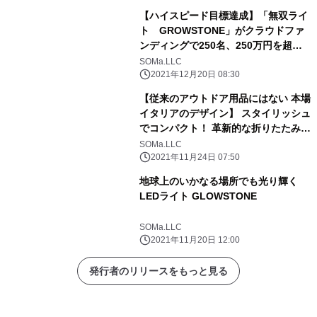
【ハイスピード目標達成】「無双ライ
ト GROWSTONE」がクラウドファ
ンディングで250名、250万円を超え
る支援を集め好評発売中
SOMa.LLC
2021年12月20日 08:30
【従来のアウトドア用品にはない 本場
イタリアのデザイン】 スタイリッシュ
でコンパクト！ 革新的な折りたたみイ
ス『BIP』
SOMa.LLC
2021年11月24日 07:50
地球上のいかなる場所でも光り輝く
LEDライト GLOWSTONE
SOMa.LLC
2021年11月20日 12:00
発行者のリリースをもっと見る