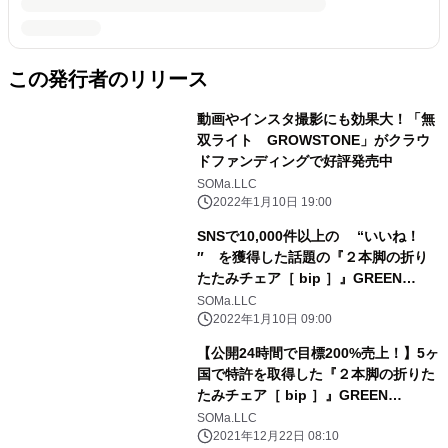
この発行者のリリース
動画やインスタ撮影にも効果大！「無
双ライト GROWSTONE」がクラウ
ドファンディングで好評発売中
SOMa.LLC
2022年1月10日 19:00
SNSで10,000件以上の “いいね！
″ を獲得した話題の『２本脚の折り
たたみチェア［ bip ］』GREEN
FUNDINGで大好評発売中！
SOMa.LLC
2022年1月10日 09:00
【公開24時間で目標200%売上！】5ヶ
国で特許を取得した『２本脚の折りた
たみチェア［ bip ］』GREEN
FUNDINGで大好評発売中！
SOMa.LLC
2021年12月22日 08:10