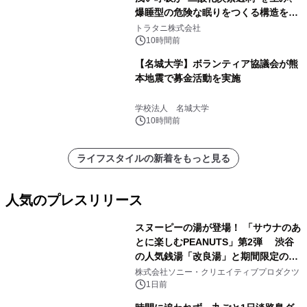
爆睡型の危険な眠りをつくる構造を解
説
トラタニ株式会社
10時間前
【名城大学】ボランティア協議会が熊
本地震で募金活動を実施
学校法人 名城大学
10時間前
ライフスタイルの新着をもっと見る
人気のプレスリリース
スヌーピーの湯が登場！ 「サウナのあ
とに楽しむPEANUTS」第2弾 渋谷
の人気銭湯「改良湯」と期間限定のコ
1
ラボレーション サウナイキタイコラ
株式会社ソニー・クリエイティブプロダクツ
ボグッズも発売決定！
1日前