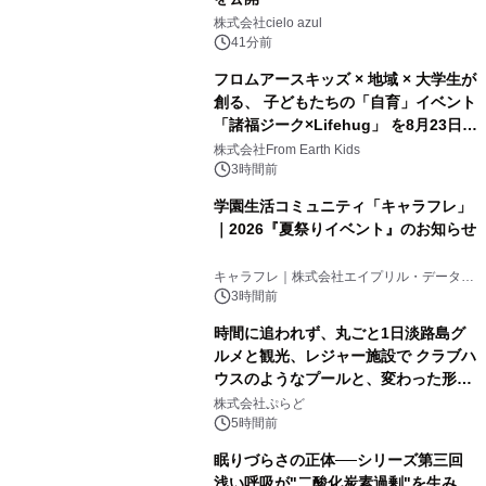
株式会社cielo azul
41分前
フロムアースキッズ × 地域 × 大学生が
創る、 子どもたちの「自育」イベント
「諸福ジーク×Lifehug」 を8月23日
(日)開催
株式会社From Earth Kids
3時間前
学園生活コミュニティ「キャラフレ」
｜2026『夏祭りイベント』のお知らせ
キャラフレ｜株式会社エイプリル・データ・
デザインズ
3時間前
時間に追われず、丸ごと1日淡路島グ
ルメと観光、レジャー施設で クラブハ
ウスのようなプールと、変わった形の
サウナも 「THE BOXY AWAJI」のお
株式会社ぷらど
得な素泊まり連泊プランで
5時間前
眠りづらさの正体──シリーズ第三回
浅い呼吸が"二酸化炭素過剰"を生み、