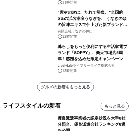
素泊りプラン
11時間前
“素材の次は、たれで勝負。”全国約
5％の浜名湖産うなぎを、 うなぎの頭
の旨味エキスで仕上げた新ブランド
「井口の誉」誕生
有限会社うなぎの井口
12時間前
暮らしをもっと便利にする生活家電ブ
ランド「SOPPY」、楽天市場店5周
年！感謝を込めた限定キャンペーンを
8月10日より開催
LivelyLifeライブリーライフ株式会社
13時間前
グルメの新着をもっと見る
ライフスタイルの新着
もっと見る
優良派遣事業者の認定状況を大手8社
分照合、優良派遣会社ランキング6選
を公開