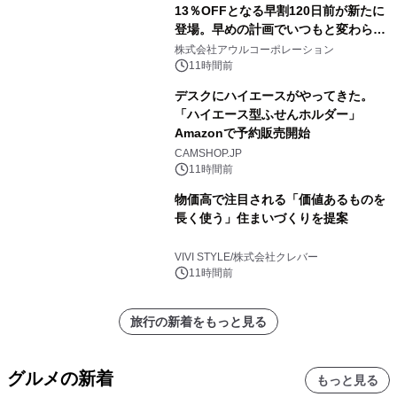
13％OFFとなる早割120日前が新たに
登場。早めの計画でいつもと変わらぬ
大人の冬旅を。ー夕日ヶ浦温泉「佳松
株式会社アウルコーポレーション
苑 別邸ふうか」ー
11時間前
デスクにハイエースがやってきた。
「ハイエース型ふせんホルダー」
Amazonで予約販売開始
CAMSHOP.JP
11時間前
物価高で注目される「価値あるものを
長く使う」住まいづくりを提案
VIVI STYLE/株式会社クレバー
11時間前
旅行の新着をもっと見る
グルメの新着
もっと見る