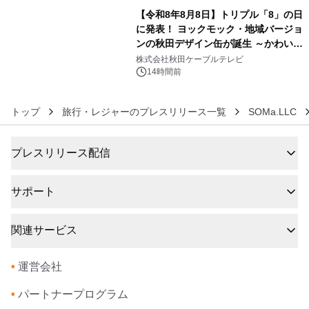
【令和8年8月8日】トリプル「8」の日
に発表！ ヨックモック・地域バージョ
ンの秋田デザイン缶が誕生 ～かわいい
6
秋田犬の子犬と秋田の四季と名所を巡
株式会社秋田ケーブルテレビ
るパッケージ～ 9月1日(火)秋田県内で
14時間前
販売開始
トップ
旅行・レジャーのプレスリリース一覧
SOMa.LLC
プレスリリース配信
サポート
関連サービス
•
運営会社
•
パートナープログラム