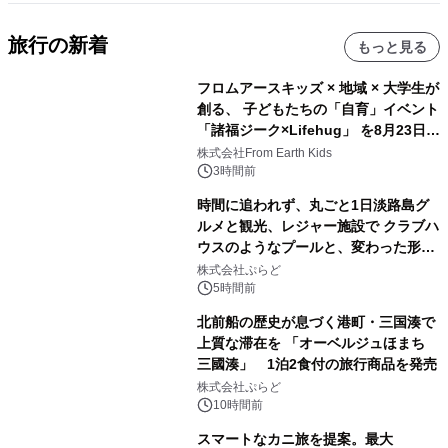
旅行の新着
もっと見る
フロムアースキッズ × 地域 × 大学生が
創る、 子どもたちの「自育」イベント
「諸福ジーク×Lifehug」 を8月23日
(日)開催
株式会社From Earth Kids
3時間前
時間に追われず、丸ごと1日淡路島グ
ルメと観光、レジャー施設で クラブハ
ウスのようなプールと、変わった形の
サウナも 「THE BOXY AWAJI」のお
株式会社ぷらど
得な素泊まり連泊プランで
5時間前
北前船の歴史が息づく港町・三国湊で
上質な滞在を 「オーベルジュほまち
三國湊」 1泊2食付の旅行商品を発売
株式会社ぷらど
10時間前
スマートなカニ旅を提案。最大