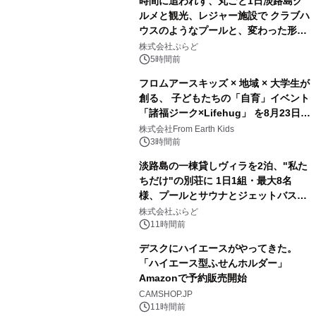
時間に追われず、丸ごと1日淡路島グ
ルメと観光、レジャー施設で クラブハ
ウスのようなプールと、変わった形の
2
サウナも 「THE BOXY AWAJI」のお
株式会社ぷらど
得な素泊まり連泊プランで
5時間前
フロムアースキッズ × 地域 × 大学生が
創る、 子どもたちの「自育」イベント
「諸福ジーク×Lifehug」 を8月23日
3
(日)開催
株式会社From Earth Kids
3時間前
淡路島の一棟貸しヴィラを2泊、"私た
ちだけ"の別荘に 1日1組・最大8名
様、プールとサウナとジェットバス付
4
きで Villa Mon Temps AWAJIの連泊
株式会社ぷらど
素泊りプラン
11時間前
デスクにハイエースがやってきた。
「ハイエース型ふせんホルダー」
Amazonで予約販売開始
5
CAMSHOP.JP
11時間前