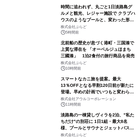
時間に追われず、丸ごと1日淡路島グ
ルメと観光、レジャー施設で クラブハ
ウスのようなプールと、変わった形の
サウナも 「THE BOXY AWAJI」のお
株式会社ぷらど
得な素泊まり連泊プランで
5時間前
北前船の歴史が息づく港町・三国湊で
上質な滞在を 「オーベルジュほまち
三國湊」 1泊2食付の旅行商品を発売
株式会社ぷらど
10時間前
スマートなカニ旅を提案。最大
13％OFFとなる早割120日前が新たに
登場。早めの計画でいつもと変わらぬ
大人の冬旅を。ー夕日ヶ浦温泉「佳松
株式会社アウルコーポレーション
苑 別邸ふうか」ー
11時間前
淡路島の一棟貸しヴィラを2泊、"私た
ちだけ"の別荘に 1日1組・最大8名
様、プールとサウナとジェットバス付
きで Villa Mon Temps AWAJIの連泊
株式会社ぷらど