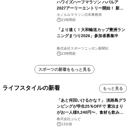
ハワイズハーフマラソン ハパルア
2027アーリーエントリー開始！ 新カ
テゴリー「ハパルアIKI(イキ)」(約
ホノルルマラソン日本事務局
13.4km)が登場
21時間前
「より速く！大和輸送カップ豊洲ラン
ニングまつり2026」参加者募集中
株式会社スポーツニッポン新聞社
22時間前
スポーツの新着をもっと見る
ライフスタイルの新着
もっと見る
「あと何回いけるかな？」 淡路島グラ
ンピングが学生25％OFFで 素泊まり
がお一人様9,240円〜、食材も飲み物
も持ち込み自由 「グランピングリゾー
株式会社ぷらど
ト Awaji」9月30日までの平日限定
13分前