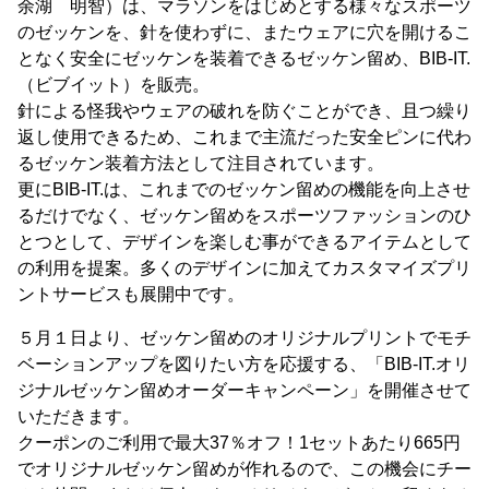
余湖 明智）は、マラソンをはじめとする様々なスポーツ
のゼッケンを、針を使わずに、またウェアに穴を開けるこ
となく安全にゼッケンを装着できるゼッケン留め、BIB-IT.
（ビブイット）を販売。
針による怪我やウェアの破れを防ぐことができ、且つ繰り
返し使用できるため、これまで主流だった安全ピンに代わ
るゼッケン装着方法として注目されています。
更にBIB-IT.は、これまでのゼッケン留めの機能を向上させ
るだけでなく、ゼッケン留めをスポーツファッションのひ
とつとして、デザインを楽しむ事ができるアイテムとして
の利用を提案。多くのデザインに加えてカスタマイズプリ
ントサービスも展開中です。
５月１日より、ゼッケン留めのオリジナルプリントでモチ
ベーションアップを図りたい方を応援する、「BIB-IT.オリ
ジナルゼッケン留めオーダーキャンペーン」を開催させて
いただきます。
クーポンのご利用で最大37％オフ！1セットあたり665円
でオリジナルゼッケン留めが作れるので、この機会にチー