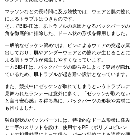
マラソンなどの長時間に及ぶ競技では、ウェアと肌の擦れ
によるトラブルはつきものです。
そこでBIB-IT.は、肌トラブルの原因となるバックパーツの
角を徹底的に排除した、ドーム状の形状を採用しました。
一般的なゼッケン留めでは、ピンによるウェアの突起が露
出しており、肌やアンダーウェアとの擦れが生じることに
よる肌トラブルが発生しやすくなっています。
一方BIB-IT.は、バックパーツの膨らみによって突起が隠れ
ているため、肌トラブルが起き難い設計となっています。
また、競技中にゼッケンが取れてしまうというトラブルに
見舞われたランナーは意外に多く、「ゼッケンが取れない
と言う安心感」を得る為に、バックパーツの形状や素材に
も拘りました。
独自形状のバックパーツには、特徴的なドーム形状に窪み
と十字のスリットを設け、使用するPP（ポリプロピレン
）との相乗効果によって得た、パーツ部位による適度な硬