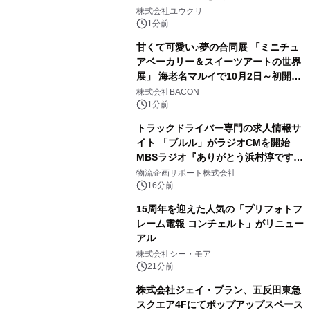
株式会社ユウクリ
1分前
甘くて可愛い♪夢の合同展 「ミニチュ
アベーカリー＆スイーツアートの世界
展」 海老名マルイで10月2日～初開
催！
株式会社BACON
1分前
トラックドライバー専門の求人情報サ
イト 「ブルル」がラジオCMを開始
MBSラジオ『ありがとう浜村淳です』
にて8月1日(土)より
物流企画サポート株式会社
16分前
15周年を迎えた人気の「プリフォトフ
レーム電報 コンチェルト」がリニュー
アル
株式会社シー・モア
21分前
株式会社ジェイ・プラン、五反田東急
スクエア4Fにてポップアップスペース