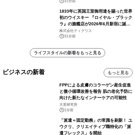
31分前
1833年に英国王室御用達を賜った世界
初のウイスキー 『ロイヤル・ブラック
ラ』の旗艦店が2026年6月新宿に誕
生 バカルディ ジャパンと連携した
株式会社ティグリス
没入型バー「BAR Arca」
31分前
ライフスタイルの新着をもっと見る
ビジネスの新着
もっと見る
FPPによる皮膚のコラーゲン産生促進
と微小循環改善を報告 肌の老化予防に
向けた新たなインナーケアの可能性
大里研究所
1分前
「派遣＝固定勤務」の常識を刷新！ ユ
ウクリ、クリエイティブ職特化の「派
遣フレックス」を開始