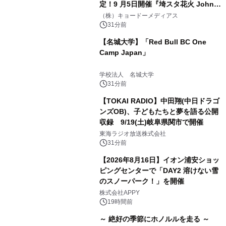
定！9 月5日開催『埼スタ花火 John
Williams Fireworks 2026』を大迫力
（株）キョードーメディアス
のパフォーマンスで熱く盛り上げる！
31分前
【名城大学】「Red Bull BC One
Camp Japan」
学校法人 名城大学
31分前
【TOKAI RADIO】中田翔(中日ドラゴ
ンズOB)、子どもたちと夢を語る公開
収録 9/19(土)岐阜県関市で開催
東海ラジオ放送株式会社
31分前
【2026年8月16日】イオン浦安ショッ
ピングセンターで「DAY2 溶けない雪
のスノーパーク！」を開催
株式会社APPY
19時間前
～ 絶好の季節にホノルルを走る ～