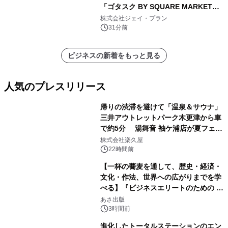
「ゴタスク BY SQUARE MARKET」
の運営を開始
株式会社ジェイ・プラン
31分前
ビジネスの新着をもっと見る
人気のプレスリリース
帰りの渋滞を避けて「温泉＆サウナ」
三井アウトレットパーク木更津から車
で約5分 湯舞音 袖ケ浦店が夏フェア
1
メニューを提供
株式会社楽久屋
22時間前
【一杯の蕎麦を通して、歴史・経済・
文化・作法、世界への広がりまでを学
べる】『ビジネスエリートのための 教
2
養としての蕎麦』2026年8月25日
あさ出版
（火）発売
3時間前
進化したトータルステーションのエン