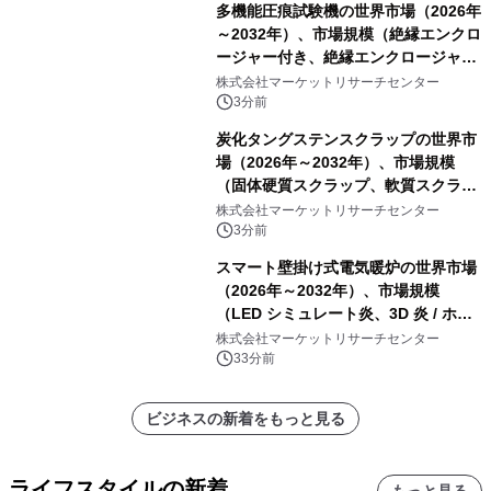
多機能圧痕試験機の世界市場（2026年
～2032年）、市場規模（絶縁エンクロ
ージャー付き、絶縁エンクロージャー
なし）・分析レポートを発表
株式会社マーケットリサーチセンター
3分前
炭化タングステンスクラップの世界市
場（2026年～2032年）、市場規模
（固体硬質スクラップ、軟質スクラッ
プ、削りくず、研削スラッジ、フィル
株式会社マーケットリサーチセンター
ター媒体、微粉、オーバースプレー、
3分前
混合汚染スクラップ）・分析レポート
スマート壁掛け式電気暖炉の世界市場
を発表
（2026年～2032年）、市場規模
（LED シミュレート炎、3D 炎 / ホロ
グラフィック効果、水ミスト炎）・分
株式会社マーケットリサーチセンター
析レポートを発表
33分前
ビジネスの新着をもっと見る
ライフスタイルの新着
もっと見る