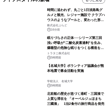
時間に追われず、丸ごと1日淡路島グ
ルメと観光、レジャー施設で クラブハ
ウスのようなプールと、変わった形の
サウナも 「THE BOXY AWAJI」のお
株式会社ぷらど
得な素泊まり連泊プランで
16分前
眠りづらさの正体──シリーズ第三回
浅い呼吸が"二酸化炭素過剰"を生み、
爆睡型の危険な眠りをつくる構造を解
説
トラタニ株式会社
5時間前
【名城大学】ボランティア協議会が熊
本地震で募金活動を実施
学校法人 名城大学
5時間前
北前船の歴史が息づく港町・三国湊で
上質な滞在を 「オーベルジュほまち
三國湊」 1泊2食付の旅行商品を発売