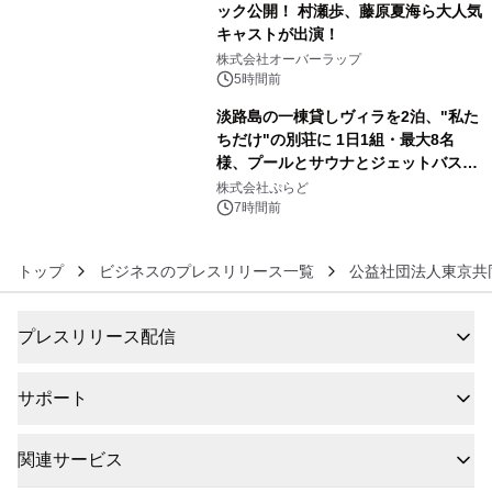
ック公開！ 村瀬歩、藤原夏海ら大人気
キャストが出演！
5
株式会社オーバーラップ
5時間前
淡路島の一棟貸しヴィラを2泊、"私た
ちだけ"の別荘に 1日1組・最大8名
様、プールとサウナとジェットバス付
6
きで Villa Mon Temps AWAJIの連泊
株式会社ぷらど
素泊りプラン
7時間前
トップ
ビジネスのプレスリリース一覧
公益社団法人東京共
プレスリリース配信
サポート
関連サービス