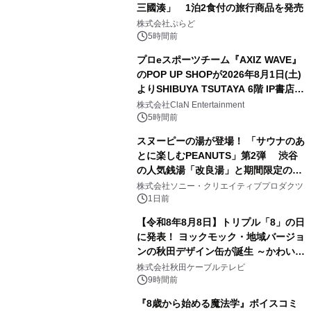
三國湊」 1泊2食付の旅行商品を発売
1
株式会社ぷらど
5時間前
プロeスポーツチーム『AXIZ WAVE』
のPOP UP SHOPが2026年8月1日(土)
よりSHIBUYA TSUTAYA 6階 IP書店で
2
開催決定！！
株式会社ClaN Entertainment
5時間前
スヌーピーの湯が登場！ 「サウナのあ
とに楽しむPEANUTS」第2弾 渋谷
の人気銭湯「改良湯」と期間限定のコ
3
ラボレーション サウナイキタイコラ
株式会社ソニー・クリエイティブプロダクツ
ボグッズも発売決定！
1日前
【令和8年8月8日】トリプル「8」の日
に発表！ ヨックモック・地域バージョ
ンの秋田デザイン缶が誕生 ～かわいい
4
秋田犬の子犬と秋田の四季と名所を巡
株式会社秋田ケーブルテレビ
るパッケージ～ 9月1日(火)秋田県内で
9時間前
販売開始
『8歳から始める魔法学』ボイスコミ