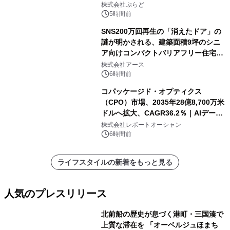
株式会社ぷらど
5時間前
SNS200万回再生の「消えたドア」の
謎が明かされる、建築面積9坪のシニ
ア向けコンパクトバリアフリー住宅が
誕生
株式会社アース
6時間前
コパッケージド・オプティクス
（CPO）市場、2035年28億8,700万米
ドルへ拡大、CAGR36.2％｜AIデータ
センター・高速光通信需要が成長を加
株式会社レポートオーシャン
速
6時間前
ライフスタイルの新着をもっと見る
人気のプレスリリース
北前船の歴史が息づく港町・三国湊で
上質な滞在を 「オーベルジュほまち