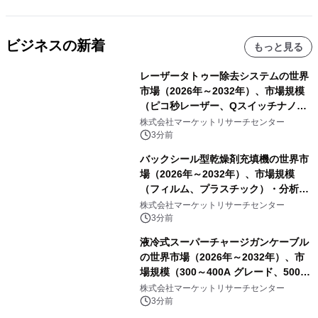
ビジネスの新着
もっと見る
レーザータトゥー除去システムの世界
市場（2026年～2032年）、市場規模
（ピコ秒レーザー、Qスイッチナノ秒
レーザー）・分析レポートを発表
株式会社マーケットリサーチセンター
3分前
バックシール型乾燥剤充填機の世界市
場（2026年～2032年）、市場規模
（フィルム、プラスチック）・分析レ
ポートを発表
株式会社マーケットリサーチセンター
3分前
液冷式スーパーチャージガンケーブル
の世界市場（2026年～2032年）、市
場規模（300～400A グレード、500A
グレード、600～800A グレード、
株式会社マーケットリサーチセンター
1000A グレード）・分析レポートを発
3分前
表