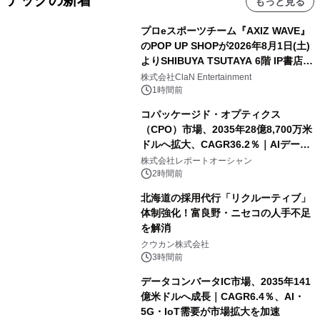
テックの新着
もっと見る
プロeスポーツチーム『AXIZ WAVE』
のPOP UP SHOPが2026年8月1日(土)
よりSHIBUYA TSUTAYA 6階 IP書店で
開催決定！！
株式会社ClaN Entertainment
1時間前
コパッケージド・オプティクス
（CPO）市場、2035年28億8,700万米
ドルへ拡大、CAGR36.2％｜AIデータ
センター・高速光通信需要が成長を加
株式会社レポートオーシャン
速
2時間前
北海道の採用代行「リクルーティブ」
体制強化！富良野・ニセコの人手不足
を解消
クウカン株式会社
3時間前
データコンバータIC市場、2035年141
億米ドルへ成長｜CAGR6.4％、AI・
5G・IoT需要が市場拡大を加速