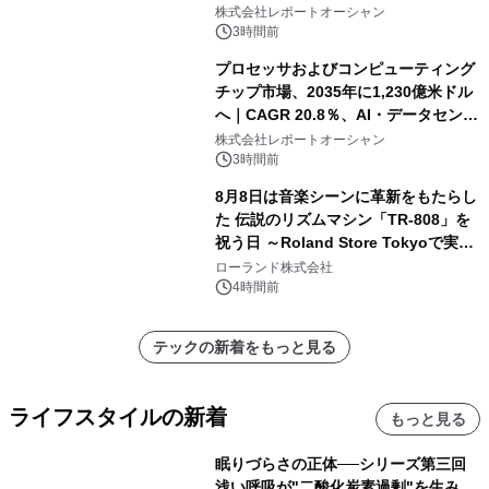
株式会社レポートオーシャン
3時間前
プロセッサおよびコンピューティング
チップ市場、2035年に1,230億米ドル
へ｜CAGR 20.8％、AI・データセンタ
ー需要が成長を牽引
株式会社レポートオーシャン
3時間前
8月8日は音楽シーンに革新をもたらし
た 伝説のリズムマシン「TR-808」を
祝う日 ～Roland Store Tokyoで実機
を展示しての 記念キャンペーンを開
ローランド株式会社
催 英国ラジオ「NTS」の 特別プログ
4時間前
ラムや、「TR-808」を愛する伝説的
アーティストを フィーチャーしたアニ
テックの新着をもっと見る
メーションを公開～
ライフスタイルの新着
もっと見る
眠りづらさの正体──シリーズ第三回
浅い呼吸が"二酸化炭素過剰"を生み、