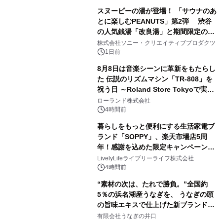
販売開始
スヌーピーの湯が登場！ 「サウナのあ
とに楽しむPEANUTS」第2弾 渋谷
の人気銭湯「改良湯」と期間限定のコ
2
ラボレーション サウナイキタイコラ
株式会社ソニー・クリエイティブプロダクツ
ボグッズも発売決定！
1日前
8月8日は音楽シーンに革新をもたらし
た 伝説のリズムマシン「TR-808」を
祝う日 ～Roland Store Tokyoで実機
3
を展示しての 記念キャンペーンを開
ローランド株式会社
催 英国ラジオ「NTS」の 特別プログ
4時間前
ラムや、「TR-808」を愛する伝説的
暮らしをもっと便利にする生活家電ブ
アーティストを フィーチャーしたアニ
ランド「SOPPY」、楽天市場店5周
メーションを公開～
年！感謝を込めた限定キャンペーンを
4
8月10日より開催
LivelyLifeライブリーライフ株式会社
4時間前
“素材の次は、たれで勝負。”全国約
5％の浜名湖産うなぎを、 うなぎの頭
の旨味エキスで仕上げた新ブランド
5
「井口の誉」誕生
有限会社うなぎの井口