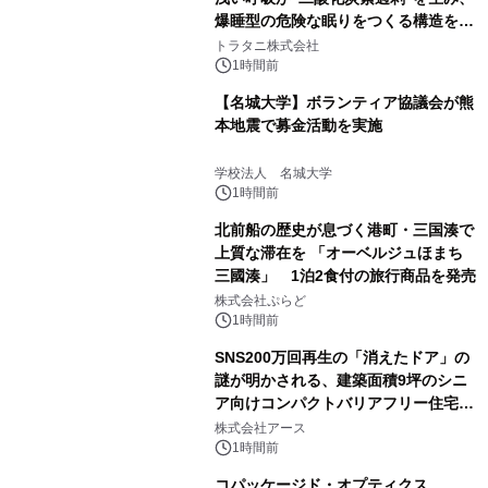
爆睡型の危険な眠りをつくる構造を解
説
トラタニ株式会社
1時間前
【名城大学】ボランティア協議会が熊
本地震で募金活動を実施
学校法人 名城大学
1時間前
北前船の歴史が息づく港町・三国湊で
上質な滞在を 「オーベルジュほまち
三國湊」 1泊2食付の旅行商品を発売
株式会社ぷらど
1時間前
SNS200万回再生の「消えたドア」の
謎が明かされる、建築面積9坪のシニ
ア向けコンパクトバリアフリー住宅が
誕生
株式会社アース
1時間前
コパッケージド・オプティクス