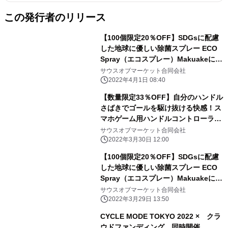
この発行者のリリース
【100個限定20％OFF】SDGsに配慮
した地球に優しい除菌スプレー ECO
Spray（エコスプレー）Makuakeにて
販売中
サウスオブマーケット合同会社
2022年4月1日 08:40
【数量限定33％OFF】自分のハンドル
さばきでゴールを駆け抜ける快感！ス
マホゲーム用ハンドルコントローラ
ー Makuakeにて3月30日販売開始
サウスオブマーケット合同会社
2022年3月30日 12:00
【100個限定20％OFF】SDGsに配慮
した地球に優しい除菌スプレー ECO
Spray（エコスプレー）Makuakeにて
3月29日販売開始
サウスオブマーケット合同会社
2022年3月29日 13:50
CYCLE MODE TOKYO 2022 × クラ
ウドファンディング 同時開催