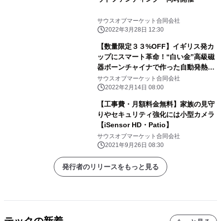
サウスオブマーケット合同会社
2022年3月28日 12:30
【数量限定３３%OFF】イギリス発カ
ップにスマート革命！“白い金”高級磁
器ボーンチャイナで作った自動発熱マ
グ
サウスオブマーケット合同会社
2022年2月14日 08:00
【工事費・月額料金無料】家族の見守
りやセキュリティ強化には小型カメラ
【iSensor HD・Patio】
サウスオブマーケット合同会社
2021年9月26日 08:30
発行者のリリースをもっと見る