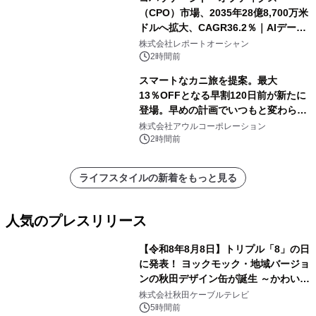
（CPO）市場、2035年28億8,700万米
ドルへ拡大、CAGR36.2％｜AIデータ
センター・高速光通信需要が成長を加
株式会社レポートオーシャン
速
2時間前
スマートなカニ旅を提案。最大
13％OFFとなる早割120日前が新たに
登場。早めの計画でいつもと変わらぬ
大人の冬旅を。ー夕日ヶ浦温泉「佳松
株式会社アウルコーポレーション
苑 別邸ふうか」ー
2時間前
ライフスタイルの新着をもっと見る
人気のプレスリリース
【令和8年8月8日】トリプル「8」の日
に発表！ ヨックモック・地域バージョ
ンの秋田デザイン缶が誕生 ～かわいい
1
秋田犬の子犬と秋田の四季と名所を巡
株式会社秋田ケーブルテレビ
るパッケージ～ 9月1日(火)秋田県内で
5時間前