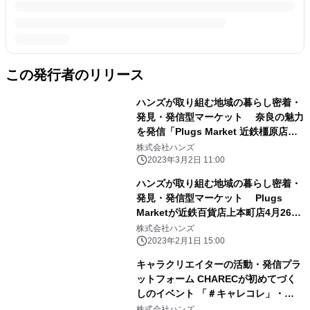
この発行者のリリース
ハンズが取り組む地域の暮らし密着・
発見・発信型マーケット 奈良の魅力
を発信「Plugs Market 近鉄橿原店」
奈良県初、2023年3月15日(水)にオ
株式会社ハンズ
ープン
2023年3月2日 11:00
ハンズが取り組む地域の暮らし密着・
発見・発信型マーケット Plugs
Marketが近鉄百貨店上本町店4月26日
(水)オープン！
株式会社ハンズ
2023年2月1日 15:00
キャラクリエイターの活動・発信プラ
ットフォーム CHARECが初めてづく
しのイベント 「＃キャレコレ」・
「CHAREC POPUP STORE」を開
株式会社ハンズ