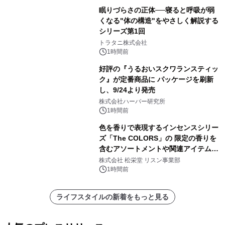
眠りづらさの正体──寝ると呼吸が弱
くなる"体の構造"をやさしく解説する
シリーズ第1回
トラタニ株式会社
1時間前
好評の『うるおいスクワランスティッ
ク』が定番商品に パッケージを刷新
し、9/24より発売
株式会社ハーバー研究所
1時間前
色を香りで表現するインセンスシリー
ズ「The COLORS」の 限定の香りを
含むアソートメントや関連アイテムを
8月6日発売
株式会社 松栄堂 リスン事業部
1時間前
ライフスタイルの新着をもっと見る