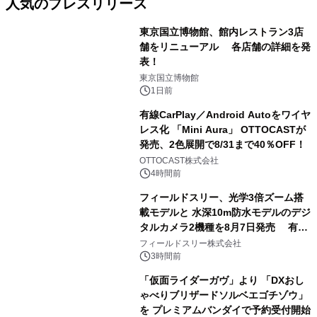
人気のプレスリリース
東京国立博物館、館内レストラン3店
舗をリニューアル 各店舗の詳細を発
表！
1
東京国立博物館
1日前
有線CarPlay／Android Autoをワイヤ
レス化 「Mini Aura」 OTTOCASTが
発売、2色展開で8/31まで40％OFF！
2
OTTOCAST株式会社
4時間前
フィールドスリー、光学3倍ズーム搭
載モデルと 水深10m防水モデルのデジ
タルカメラ2機種を8月7日発売 有効
3
約1300万画素、用途別に選べるコンデ
フィールドスリー株式会社
ジ新登場
3時間前
「仮面ライダーガヴ」より 「DXおし
ゃべりブリザードソルベエゴチゾウ」
を プレミアムバンダイで予約受付開始