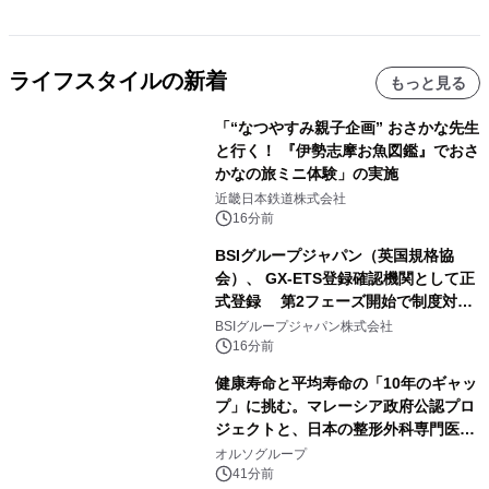
ライフスタイルの新着
もっと見る
「“なつやすみ親子企画” おさかな先生
と行く！ 『伊勢志摩お魚図鑑』でおさ
かなの旅ミニ体験」の実施
近畿日本鉄道株式会社
16分前
BSIグループジャパン（英国規格協
会）、 GX-ETS登録確認機関として正
式登録 第2フェーズ開始で制度対応
が義務化、 企業の対応はどう変わるの
BSIグループジャパン株式会社
か？ 法的拘束力をもつGX-ETSの実
16分前
務ポイント解説セミナーの アーカイブ
健康寿命と平均寿命の「10年のギャッ
動画を公開中
プ」に挑む。マレーシア政府公認プロ
ジェクトと、日本の整形外科専門医が
サステナブルな「エシカル・ツバメの
オルソグループ
巣」の共同臨床検証を開始
41分前