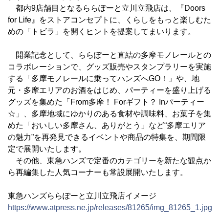
都内9店舗目となるららぽーと立川立飛店は、『Doors
for Life』をストアコンセプトに、くらしをもっと楽しむた
めの「トビラ」を開くヒントを提案してまいります。
開業記念として、ららぽーと直結の多摩モノレールとの
コラボレーションで、グッズ販売やスタンプラリーを実施
する「多摩モノレールに乗ってハンズへGO！」や、地
元・多摩エリアのお酒をはじめ、パーティーを盛り上げる
グッズを集めた「From多摩！ Forギフト？ Inパーティー
☆」、多摩地域にゆかりのある食材や調味料、お菓子を集
めた「おいしい多摩さん、ありがとう」など“多摩エリア
の魅力”を再発見できるイベントや商品の特集を、期間限
定で展開いたします。
その他、東急ハンズで定番のカテゴリーを新たな観点か
ら再編集した人気コーナーも常設展開いたします。
東急ハンズららぽーと立川立飛店イメージ
https://www.atpress.ne.jp/releases/81265/img_81265_1.jpg