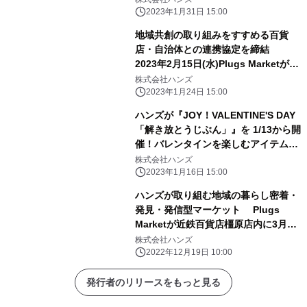
催！
2023年1月31日 15:00
地域共創の取り組みをすすめる百貨
店・自治体との連携協定を締結
2023年2月15日(水)Plugs Marketが八
木橋百貨店内にオープン
株式会社ハンズ
2023年1月24日 15:00
ハンズが『JOY！VALENTINE'S DAY
「解き放とうじぶん」』を 1/13から開
催！バレンタインを楽しむアイテムを
豊富にご用意
株式会社ハンズ
2023年1月16日 15:00
ハンズが取り組む地域の暮らし密着・
発見・発信型マーケット Plugs
Marketが近鉄百貨店橿原店内に3月15
日(水)オープン！
株式会社ハンズ
2022年12月19日 10:00
発行者のリリースをもっと見る