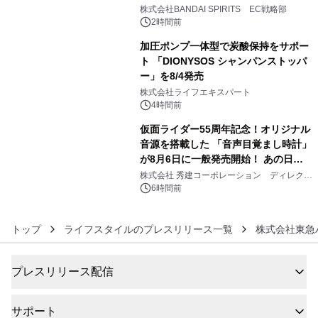
4
株式会社BANDAI SPIRITS EC戦略部
2時間前
加圧ポンプ一体型で炭酸保持をサポー
ト 「DIONYSOS シャンパンストッパ
ー」を8/4発売
5
株式会社ライフエキスパート
4時間前
仮面ライダー55周年記念！オリジナル
音源を搭載した 「音声目覚まし時計」
が8月6日に一般発売開始！ あの日の
6
大興奮が今甦る
株式会社 秀建コーポレーション ディレクト
アートギャラリー
6時間前
トップ
ライフスタイルのプレスリリース一覧
株式会社東急
プレスリリース配信
サポート