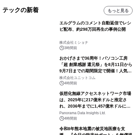
テックの新着
もっと見る
エルグラムのコメント自動返信でレシ
ピ配布、約298万回再生の事例公開
株式会社ミショナ
3時間前
おかげさまで36周年！パソコン工房
「超 創業感謝 還元祭」を8月11日から
9月7日までの期間限定で開催！人気の
ゲーミングPCや高性能ノートPCなど
株式会社ユニットコム
対象iiyama PCのご購入で最大3万円分
4時間前
相当を還元
仮想化無線アクセスネットワーク市場
は、2025年に217億米ドルと推定さ
れ、2036年までに1,457億米ドルに達
すると予測されており、予測期間
Panorama Data Insights Ltd.
（2026年～2036年）
4時間前
令和8年熊本地震の被災地医療を支