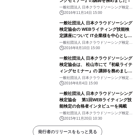
ングセミナー』の講師を務めました！
一般社団法人 日本クラウドソーシング検定協
会
2016年11月14日 15:00
一般社団法人 日本クラウドソーシング
検定協会の WEBライティング技能検
定講座について IT企業様を中心とした
14社が社員教育用教材として導入
一般社団法人 日本クラウドソーシング検定協
会
2016年8月10日 15:00
一般社団法人 日本クラウドソーシング
検定協会は、 松山市にて『初級ライテ
ィングセミナー』の 講師を務めまし
た！
一般社団法人 日本クラウドソーシング検定協
会
2016年8月4日 15:00
一般社団法人 日本クラウドソーシング
検定協会 第1回WEBライティング技
能検定の合格者インタビューを掲載
一般社団法人 日本クラウドソーシング検定協
会
2015年11月20日 10:30
発行者のリリースをもっと見る