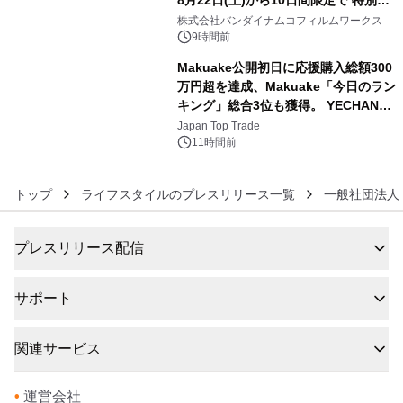
8月22日(土)から10日間限定で 特別映
5
像『UNICORN GUNDAM Statue ―
株式会社バンダイナムコフィルムワークス
BEYOND POSSIBILITY ―』を上映！
9時間前
Makuake公開初日に応援購入総額300
万円超を達成、Makuake「今日のラン
キング」総合3位も獲得。 YECHAN音
6
浴シンギングボウル第2弾の大型サイ
Japan Top Trade
ズ（XL・2XL・3XL）を先行販売中
11時間前
トップ
ライフスタイルのプレスリリース一覧
一般社団法人
プレスリリース配信
サポート
関連サービス
•
運営会社