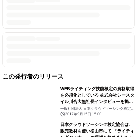
この発行者のリリース
WEBライティング技能検定の資格取得
を必須化としている 株式会社シースタ
イル川合大無社長インタビューを掲載
しました。
一般社団法人 日本クラウドソーシング検定協
会
2017年9月15日 15:00
日本クラウドソーシング検定協会は、
販売教材を使い松山市にて 『ライティ