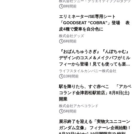
株式会社ソニー・クリエイティブプロダクツ
8時間前
エリミネーター/SE専用シート
「GOODSEAT “COBRA”」登場 表
皮4種で愛車を自分色に
2
株式会社グッズ
6時間前
『おぱんちゅうさぎ』『んぽちゃむ』
デザインのコスメ＆メイクパフがミル
フィーから登場！見ても使っても楽し
3
い、ポップでキュートなコレクショ
ライフスタイルカンパニー株式会社
ン。
10時間前
駅を降りたら、すぐ赤べこ 「アカベ
コランド会津若松駅前店」8月8日(土)
開業
4
株式会社アカベコランド
5時間前
展示終了を迎える「実物大ユニコーン
ガンダム立像」 フィナーレ企画始動！