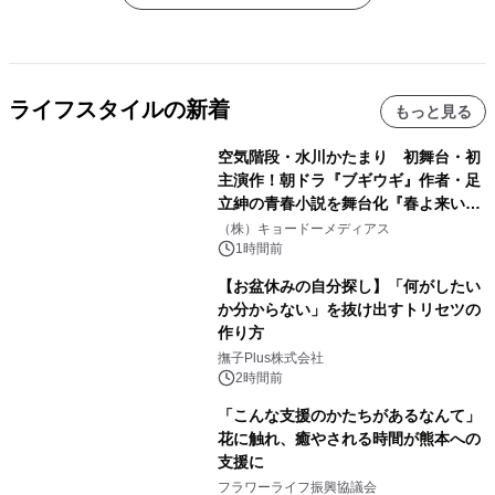
ライフスタイルの新着
もっと見る
空気階段・水川かたまり 初舞台・初
主演作！朝ドラ『ブギウギ』作者・足
立紳の青春小説を舞台化『春よ来い、
マジで来い』キービジュアル解禁！
（株）キョードーメディアス
1時間前
【お盆休みの自分探し】「何がしたい
か分からない」を抜け出すトリセツの
作り方
撫子Plus株式会社
2時間前
「こんな支援のかたちがあるなんて」
花に触れ、癒やされる時間が熊本への
支援に
フラワーライフ振興協議会