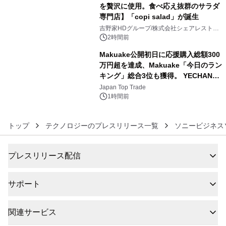
を贅沢に使用。食べ応え抜群のサラダ
専門店】「copi salad」が誕生
5
吉野家HDグループ/株式会社シェアレストラ
ン
2時間前
Makuake公開初日に応援購入総額300
万円超を達成、Makuake「今日のラン
キング」総合3位も獲得。 YECHAN音
6
浴シンギングボウル第2弾の大型サイ
Japan Top Trade
ズ（XL・2XL・3XL）を先行販売中
1時間前
トップ
テクノロジーのプレスリリース一覧
ソニービジネス
プレスリリース配信
サポート
関連サービス