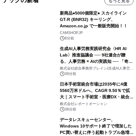
テックの新着
もっと見る
新商品●5000個限定● スカイライン
GT-R (BNR32) キーリング、
Amazon.co.jp で一般販売開始！！
CAMSHOP.JP
8分前
生成AI人事労務実践研究会〈HR AI
Lab〉推進協議会 ── 9社連合が贈
る、人事労務 × AIの実践知 ── 「奇跡
のセミナー」シリーズ始動！ HR × AI
株式会社総合事務所ブレイン(生成AI人事労務
実践研究会〈HR AI Lab〉推進協議会 事務局)
SEMINAR 2026
38分前
日本手術室統合市場は2035年に4億
5560万米ドルへ、CAGR 9.50％で拡
大｜スマート手術室・医療DX・統合シ
ステム導入が成長を加速
株式会社レポートオーシャン
38分前
データレスキューセンター、
Windows 10サポート終了で増加した
PC買い替えに伴う起動トラブル急増を