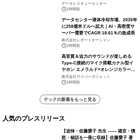
受け、 「PCが起動しない原因と対処
データレスキューセンター
法」を初心者向けに公開
1時間前
データセンター液体冷却市場、2035年
に258億米ドルへ拡大｜AI・高密度サ
ーバー需要でCAGR 18.61％の急成長
株式会社レポートオーシャン
1時間前
高音質＆迫力のサウンドが楽しめる
Type-C接続のマイク搭載カナル型イ
ヤホン エメラルド×オレンジカラーが
新登場！
株式会社サイバーガジェット
1時間前
テックの新着をもっと見る
人気のプレスリリース
【追悼・佐藤愛子 先生 —— 箴言・憤
怒・秘話を一冊に収録】佐藤愛子 著