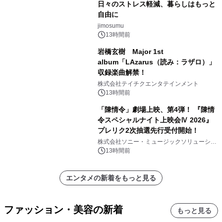
日々のストレス軽減、暮らしはもっと
自由に
jimosumu
13時間前
岩橋玄樹 Major 1st
album「LAzarus（読み：ラザロ）」
収録楽曲解禁！
株式会社テイチクエンタテインメント
13時間前
「陳情令」劇場上映、第4弾！ 『陳情
令スペシャルナイト上映会Ⅳ 2026』
プレリク2次抽選先行受付開始！
株式会社ソニー・ミュージックソリューショ
ンズ
13時間前
エンタメの新着をもっと見る
ファッション・美容の新着
もっと見る