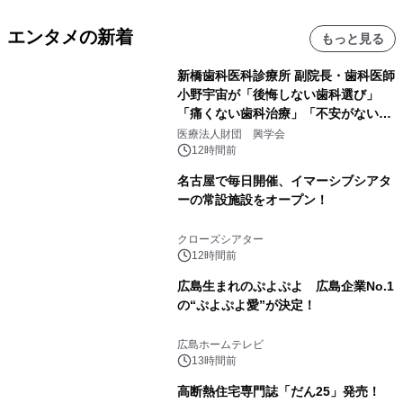
エンタメの新着
もっと見る
新橋歯科医科診療所 副院長・歯科医師
小野宇宙が「後悔しない歯科選び」
「痛くない歯科治療」「不安がない治
療計画」をテーマに専門監修
医療法人財団 興学会
12時間前
名古屋で毎日開催、イマーシブシアタ
ーの常設施設をオープン！
クローズシアター
12時間前
広島生まれのぷよぷよ 広島企業No.1
の“ぷよぷよ愛”が決定！
広島ホームテレビ
13時間前
高断熱住宅専門誌「だん25」発売！