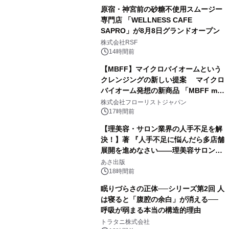
原宿・神宮前の砂糖不使用スムージー
専門店 「WELLNESS CAFE
SAPRO」が8月8日グランドオープン
株式会社RSF
14時間前
【MBFF】マイクロバイオームという
クレンジングの新しい提案 マイクロ
バイオーム発想の新商品 「MBFF mb
クレンジングPRO」を2026年8月6日
株式会社フローリストジャパン
発売
17時間前
【理美容・サロン業界の人手不足を解
決！】著 『人手不足に悩んだら多店舗
展開を進めなさい――理美容サロン
「多店舗展開」の教科書』2026年8月
あさ出版
24日（月）発売
18時間前
眠りづらさの正体──シリーズ第2回 人
は寝ると「腹腔の余白」が消える──
呼吸が弱まる本当の構造的理由
トラタニ株式会社