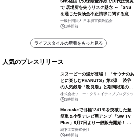
SNS経由での保険金詐欺で10代は現実
で 居場所を失うリスク懸念 ～「SNS
を通じた保険金不正請求に関する意識
調査」を実施、 認知度の低さも浮き彫
一般社団法人 日本損害保険協会
りに～
1時間前
ライフスタイルの新着をもっと見る
人気のプレスリリース
スヌーピーの湯が登場！ 「サウナのあ
とに楽しむPEANUTS」第2弾 渋谷
の人気銭湯「改良湯」と期間限定のコ
1
ラボレーション サウナイキタイコラ
株式会社ソニー・クリエイティブプロダクツ
ボグッズも発売決定！
3時間前
Makuakeで目標1341％を突破した超
簡単＆小型テレビ用アンプ 「SW TV
Plus」8月7日より一般販売開始！ ケ
2
ーブル1本つなぐだけ、テレビの音が
城下工業株式会社
ぐっと豊かに
4時間前