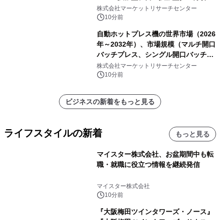
ポートを発表
株式会社マーケットリサーチセンター
10分前
自動ホットプレス機の世界市場（2026
年～2032年）、市場規模（マルチ開口
バッチプレス、シングル開口バッチプ
レス、連続ホットプレスライン、真空
株式会社マーケットリサーチセンター
成形、その他）・分析レポートを発表
10分前
ビジネスの新着をもっと見る
ライフスタイルの新着
もっと見る
マイスター株式会社、お盆期間中も転
職・就職に役立つ情報を継続発信
マイスター株式会社
10分前
『大阪梅田ツインタワーズ・ノース』