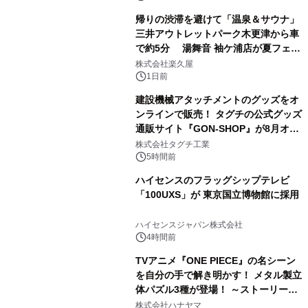
帰りの渋滞を避けて「温泉＆サウナ」
三井アウトレットパーク木更津から車
で約5分 湯舞音 袖ケ浦店が夏フェア
3
メニューを提供
株式会社楽久屋
1日前
建設機械アタッチメントのグッズをオ
ンラインで販売！ タグチの公式グッズ
通販サイト『GON-SHOP』が8月オー
4
プン
株式会社タグチ工業
5時間前
ハイセンスのフラッグシップテレビ
「100UXS」が 東京国立博物館に採用
5
ハイセンスジャパン株式会社
4時間前
TVアニメ『ONE PIECE』の名シーン
を自分の手で解き明かす！ メタル製立
体パズル3種が登場！ ～ストーリーと
6
ギミックが融合した 大人の体験型パズ
株式会社ハナヤマ