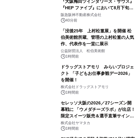
『大阪梅田ツインタワーズ・サウス』
『HEP ファイブ』において8月下旬か
ら 「オフサイト型コーポレートPPA」
阪急阪神不動産株式会社
による 再生可能エネルギー電力の使用
40分前
を開始します
「没後25年 上村松篁展」を開催 松
伯美術館所蔵、管理の上村松篁の人気
作、代表作を一堂に展示
公益財団法人 松伯美術館
1時間前
ドラッグストアモリ みらいプロジェ
クト 「子どもお仕事参観デー2026」
を開催！
株式会社ドラッグストアモリ
1時間前
セレッソ大阪の2026／27シーズン開
幕戦に 「ウメダチーズラボ」が出店！
限定スイーツ販売＆選手直筆サイング
ッズが当たる抽選会を 8月8日に開催
株式会社ヤマタカ
1時間前